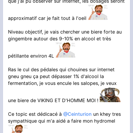
que j'ai pu observer sur internet, les dosages seront
cuve en mélangeant gentiment
Ensuite j'épluche a l'économe (que le jaune) et
hop mixeur.
approximatif car je fait tout à l'oeil
Niveau objectif, je vais chercher une biere forte au
Elles vont repartir et j'embouteillerais ce
gingembre autour des 9-10% en alcool et très
weekend je pense. En récupérant une partie du
pétillante environ 4L
gingembre qui flotte pour refaire un pot
Apres avoir coupé le feu, laisser la casserole
On rajoute les 300g de gingembre au mixeur,
ou elle est, et verser 2 cuill soupe de sucre
avec les raisins secs. Bien finement. En
Ras le cul des pédales qui chouines sur internet
pour diluer et remuer au chaud
plusieurs fois. Si pas de mixeur, on joue du
gneu gneu ça peut dépasser 1% d'alcool la
fermentation, je vous encule les salopes, je veux
couteau.
une biere de VIKING ET D'HOMME MOI !
Verser tout dans la marmite et compléter avec
Ce topic est dédicacé à
@Ceinturion
un khey tres
4.3L d'eau du robinet.
sympathique qui m'a aidé a faire mon hydromel
Verser ensuite le mélange dans le pot, et bien