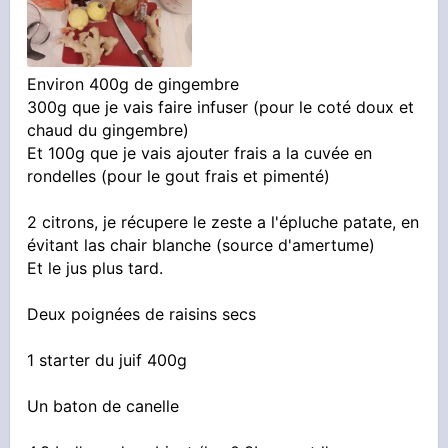
https://onche.org/topic/1[...]viking/
4#message_23141330
Environ 400g de gingembre
300g que je vais faire infuser (pour le coté doux et
chaud du gingembre)
Je pose les bases
Et 100g que je vais ajouter frais a la cuvée en
rondelles (pour le gout frais et pimenté)
Je suis un brasseur amateur du dimanche, je ne
possède aucun alcoometre, hydrometre ou
2 citrons, je récupere le zeste a l'épluche patate, en
refractometre, je fais avec les moyens du bord,
évitant las chair blanche (source d'amertume)
Et le jus plus tard.
pupilles, papilles et mon pif
Deux poignées de raisins secs
Concernant la recette elle est titre
expérimentale, vous découvrirez comme moi au
1 starter du juif 400g
fil de ce topic si c'est bien et bon ou si c'est de
Un baton de canelle
la merde !