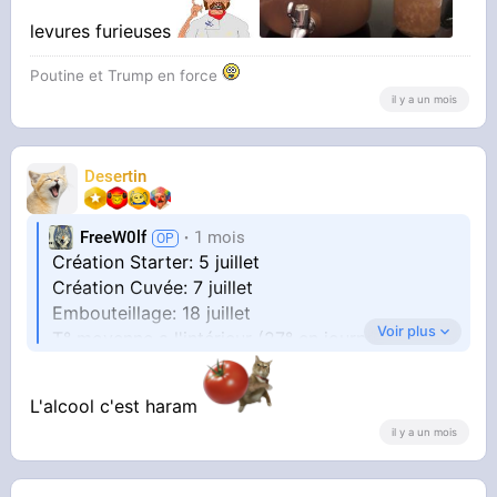
levures furieuses
Poutine et Trump en force
il y a un mois
Desertin
FreeW0lf
1 mois
Création Starter: 5 juillet
Création Cuvée: 7 juillet
Embouteillage: 18 juillet
Voir plus
T° moyenne a l'intérieur (27° en journée
canicule juillet 2026)
L'alcool c'est haram
Pour les bases, lire ce post
il y a un mois
Création pot pour ensemencer (non obligatoire
si on vise du environ 5% alcool)