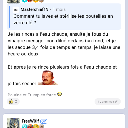
l'hydromel) et rien n'été jeté pour le moment
Masterchief19
1 mois
Je pose les bases
Comment tu laves et stérilise les bouteilles en
verre clé ?
Je suis un brasseur amateur du dimanche, je ne
possède aucun alcoometre, hydrometre ou
La recette sera basée sur mon expérience et
Je les rinces a l'eau chaude, ensuite je fous du
refractometre, je fais avec les moyens du bord,
sur ce que j'ai pu observer sur internet, les
vinaigre menager non dilué dedans (un fond) et je
dosages seront approximatif car je fait tout à
les secoue 3,4 fois de temps en temps, je laisse une
heure ou deux
pupilles, papilles et mon pif
l'oeil
Et apres je re rince plusieurs fois a l'eau chaude et
Concernant la recette elle est titre
expérimentale, vous découvrirez comme moi au
Niveau objectif, je vais chercher une biere forte
fil de ce topic si c'est bien et bon ou si c'est de
au gingembre autour des 9-10% en alcool et
je fais secher
Poutine et Trump en force
la merde !
très pétillante environ 4L
2
il y a un mois
Ras le cul des pédales qui chouines sur internet
gneu gneu ça peut dépasser 1% d'alcool la
Ou les deux
FreeW0lf
fermentation, je vous encule les salopes, je