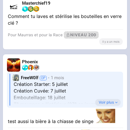
Masterchief19
https://onche.org/topic/1[...]viking/
1#message_22917253
Comment tu laves et stérilise les bouteilles en verre
clé ?
Création cuvée
https://onche.org/topic/1[...]viking/
Pour Maurras et pour la Race
NIVEAU 200
1#message_22978304
il y a un mois
Ajustage (j'avais mis 400g de sucre, j'ai rajouté
200g pour avoir les 9%alcool)
Phoenix
https://onche.org/topic/1[...]viking/
3#message_23073509
FreeW0lf
1 mois
Création Starter: 5 juillet
Embouteillage
Création Cuvée: 7 juillet
https://onche.org/topic/1[...]viking/
Embouteillage: 18 juillet
4#message_23141330
Voir plus
T° moyenne a l'intérieur (27° en journée
canicule juillet 2026)
test aussi la bière à la chiasse de singe
Pour les bases, lire ce post
Je pose les bases