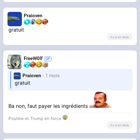
Praioven
gratuit
il y a un mois
FreeW0lf
Praioven
1 mois
gratuit
Ba non, faut payer les ingrédients
Poutine et Trump en force
il y a un mois