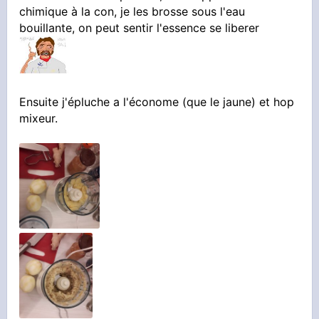
chimique à la con, je les brosse sous l'eau
bouillante, on peut sentir l'essence se liberer
très pétillante environ 4L
Ras le cul des pédales qui chouines sur internet
gneu gneu ça peut dépasser 1% d'alcool la
fermentation, je vous encule les salopes, je
Ensuite j'épluche a l'économe (que le jaune) et hop
veux une biere de VIKING ET D'HOMME MOI !
mixeur.
Ce topic est dédicacé à
@Ceinturion
un khey
tres sympathique qui m'a aidé a faire mon
hydromel
C'est parti !