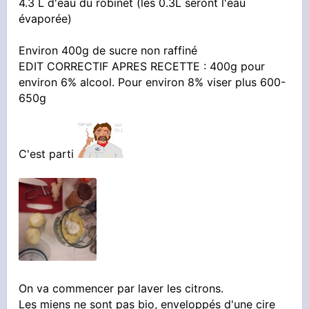
4.3 L d'eau du robinet (les 0.3L seront l'eau
évaporée)
Ou les deux
Environ 400g de sucre non raffiné
EDIT CORRECTIF APRES RECETTE : 400g pour
Niveau experience, j'en suis a ma 5eme cuvée.
environ 6% alcool. Pour environ 8% viser plus 600-
Toutes a base de levure sauvages (excepté
650g
l'hydromel) et rien n'été jeté pour le moment
C'est parti
La recette sera basée sur mon expérience et
sur ce que j'ai pu observer sur internet, les
dosages seront approximatif car je fait tout à
l'oeil
Niveau objectif, je vais chercher une biere forte
On va commencer par laver les citrons.
au gingembre autour des 9-10% en alcool et
Les miens ne sont pas bio, enveloppés d'une cire