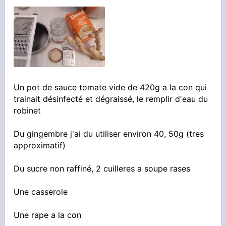
sensation de chaleur de la main) ensemencer
Une fois le tout infusé et déchloré, on va
passer au plus chiant...
Un pot de sauce tomate vide de 420g a la con qui
trainait désinfecté et dégraissé, le remplir d'eau du
Verser le mélange dans le récipient de
Oui je sais, c'est tres peu de levures pour 4L
robinet
fermentation en le filtrant.
mais au final le pot entier sera rempli de cette
Moi je l'ai fait en plusieurs fois dans un tupp
Du gingembre j'ai du utiliser environ 40, 50g (tres
doseur avec un filtre inox et ensuite un filtre
approximatif)
levure qui va se multiplier
inox a mailles resserrées
Du sucre non raffiné, 2 cuilleres a soupe rases
C'est juste que je suis un gros juif et que je
veux faire vivre mes deux sachets de levure le
Mélanger dans la cuve en meme temps pour
Une casserole
plus longtemps possible, sachets que je stocke
diluer le sucre
Une rape a la con
au frigo