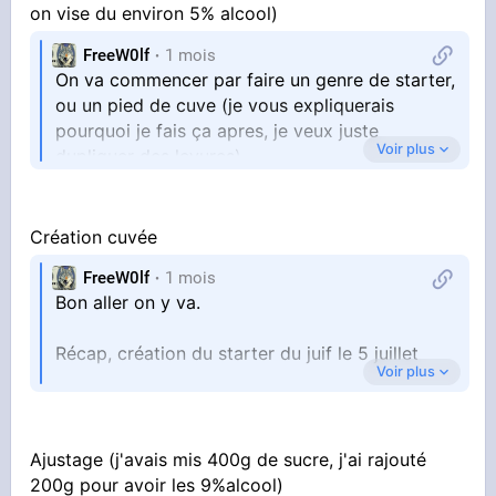
on vise du environ 5% alcool)
FreeW0lf
1 mois
On va commencer par faire un genre de starter,
ou un pied de cuve (je vous expliquerais
pourquoi je fais ça apres, je veux juste
Voir plus
dupliquer des levures)
Création cuvée
Les ingrédients et matériel
FreeW0lf
1 mois
Bon aller on y va.
Récap, création du starter du juif le 5 juillet
Voir plus
Création de la cuvée le 7 juillet
Ajustage (j'avais mis 400g de sucre, j'ai rajouté
Un pot de sauce tomate vide de 420g a la con
Les ingrédients
200g pour avoir les 9%alcool)
qui trainait désinfecté et dégraissé, le remplir