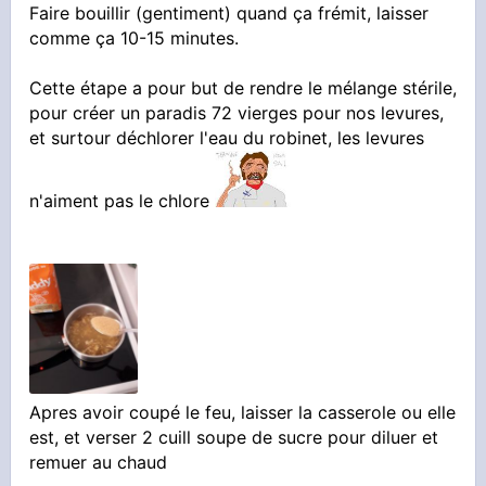
STARTER DU JUIF et remélanger.
Faire bouillir (gentiment) quand ça frémit, laisser
comme ça 10-15 minutes.
Fermer avec un torchon ou barboteur ou en
vissant le couvercle a 95% et laisser reposer.
Cette étape a pour but de rendre le mélange stérile,
Et selon le goutage, je vous donnerais la suite.
pour créer un paradis 72 vierges pour nos levures,
et surtour déchlorer l'eau du robinet, les levures
Il faut touiller très gentiment.1 fois par jour
n'aiment pas le chlore
Apres avoir coupé le feu, laisser la casserole ou elle
est, et verser 2 cuill soupe de sucre pour diluer et
remuer au chaud