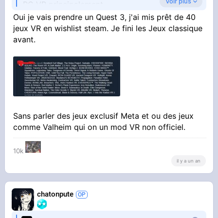
Voir plus
PC VR principalement.
Oui je vais prendre un Quest 3, j'ai mis prêt de 40
Steam devrait sortir sont nouveaux casque l'an
jeux VR en wishlist steam. Je fini les Jeux classique
prochain.
avant.
Tu as quelques titres en tête qui te font envie ?
Sans parler des jeux exclusif Meta et ou des jeux
comme Valheim qui on un mod VR non officiel.
10k
il y a un an
chatonpute