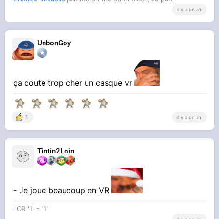
il y a un an
UnbonGoy
ça coute trop cher un casque vr
1
il y a un an
Tintin2Loin
- Je joue beaucoup en VR
' OR '1' = '1'