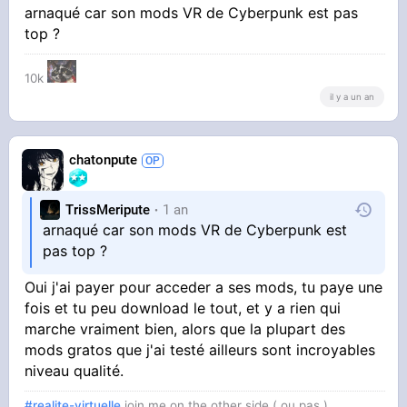
arnaqué car son mods VR de Cyberpunk est pas
Par contre Je trust 100% flat2VR et les mods
top ?
de la team beef
10k
il y a un an
chatonpute
TrissMeripute
1 an
arnaqué car son mods VR de Cyberpunk est
pas top ?
Oui j'ai payer pour acceder a ses mods, tu paye une
fois et tu peu download le tout, et y a rien qui
marche vraiment bien, alors que la plupart des
mods gratos que j'ai testé ailleurs sont incroyables
niveau qualité.
#realite-virtuelle
join me on the other side ( ou pas )