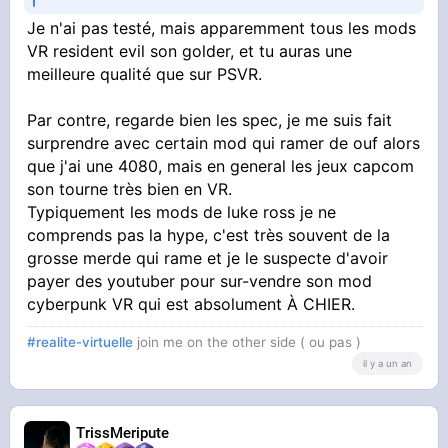
expériences pour le combat physique.
Je n'ai pas testé, mais apparemment tous les mods
VR resident evil son golder, et tu auras une
Egalement si tu veux un petit bout de JRPG
meilleure qualité que sur PSVR.
Ruin's Magus est une des meilleures
expériences malgré les limitations du titre, mais
Par contre, regarde bien les spec, je me suis fait
ça reste fait par un tout petit studio Japonnais
surprendre avec certain mod qui ramer de ouf alors
de Kyoto.
que j'ai une 4080, mais en general les jeux capcom
son tourne très bien en VR.
Ancien dungeon VR, Alyx, sont des must have
Typiquement les mods de luke ross je ne
avec Resident Evil 4 et Batman Arkham
comprends pas la hype, c'est très souvent de la
Shadows.
grosse merde qui rame et je le suspecte d'avoir
payer des youtuber pour sur-vendre son mod
Underdogs & until you fall, grosse reco
cyberpunk VR qui est absolument À CHIER.
également si tu n'as pas peur de suer.
#realite-virtuelle
join me on the other side ( ou pas )
il y a un an
TrissMeripute