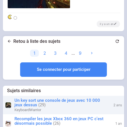
⚪
il y a un an
Retou à liste des sujets
1
2
3
4
...
9
Se connecter pour participer
Sujets similaires
Un key sort une console de jeux avec 10 000
jeux dessus
29
2 ans
KeyboardWarrior
Recompiler les jeux Xbox 360 en jeux PC c'est
désormais possible
26
1 an