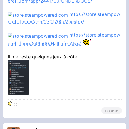
ere[...]om/app/2441700/UNDERDOGS/
https://store.steampow
ere[...].com/app/2701700/Maestro/
https://store.steampow
ere[...]app/546560/HalfLife_Alyx/
Il me reste quelques jeux à côté :
⚪
il y a un an