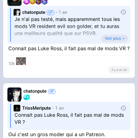
chatonpute
1 an
Je n'ai pas testé, mais apparemment tous les
mods VR resident evil son golder, et tu auras
une meilleure qualité que sur PSVR.
Voir plus
Par contre, regarde bien les spec, je me suis
Connait pas Luke Ross, il fait pas mal de mods VR ?
fait surprendre avec certain mod qui ramer de
ouf alors que j'ai une 4080, mais en general les
10k
jeux capcom son tourne très bien en VR.
il y a un an
Typiquement les mods de luke ross je ne
comprends pas la hype, c'est très souvent de la
grosse merde qui rame et je le suspecte d'avoir
chatonpute
payer des youtuber pour sur-vendre son mod
cyberpunk VR qui est absolument À CHIER.
TrissMeripute
1 an
Connait pas Luke Ross, il fait pas mal de mods
VR ?
Oui c'est un gros moder qui a un Patreon.