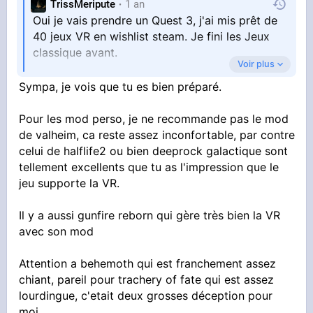
TrissMeripute
1 an
Oui je vais prendre un Quest 3, j'ai mis prêt de
40 jeux VR en wishlist steam. Je fini les Jeux
classique avant.
Voir plus
Sympa, je vois que tu es bien préparé.
Pour les mod perso, je ne recommande pas le mod
de valheim, ca reste assez inconfortable, par contre
celui de halflife2 ou bien deeprock galactique sont
Sans parler des jeux exclusif Meta et ou des
tellement excellents que tu as l'impression que le
jeux comme Valheim qui on un mod VR non
jeu supporte la VR.
officiel.
Il y a aussi gunfire reborn qui gère très bien la VR
avec son mod
Attention a behemoth qui est franchement assez
chiant, pareil pour trachery of fate qui est assez
lourdingue, c'etait deux grosses déception pour
moi.