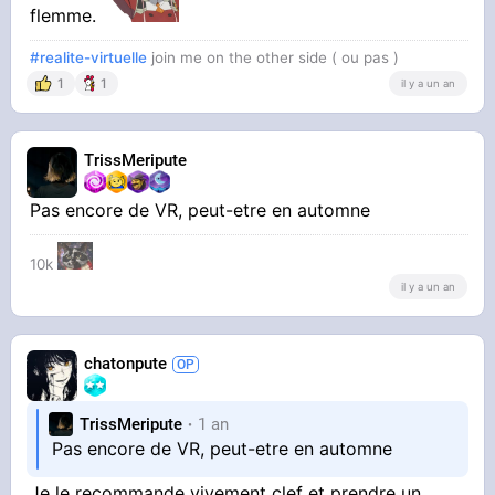
flemme.
#realite-virtuelle
join me on the other side ( ou pas )
1
1
il y a un an
TrissMeripute
Pas encore de VR, peut-etre en automne
10k
il y a un an
chatonpute
TrissMeripute
1 an
Pas encore de VR, peut-etre en automne
Je le recommande vivement clef et prendre un