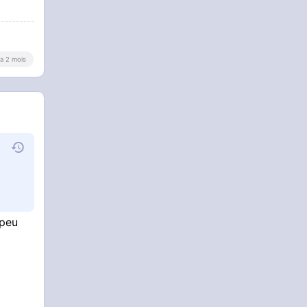
y a 2 mois
 peu