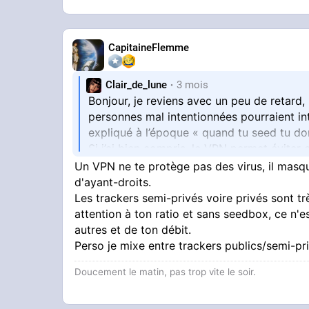
CapitaineFlemme
Clair_de_lune
3 mois
Bonjour, je reviens avec un peu de retard,
personnes mal intentionnées pourraient int
expliqué à l’époque « quand tu seed tu don
Si j’ai bien compris, le VPN permet éviter
Un VPN ne te protège pas des virus, il masqu
En tout cas Je vais suivre les conseils de l’
d'ayant-droits.
car Mullvad ne fait pas le port forwarding
Les trackers semi-privés voire privés sont tr
attention à ton ratio et sans seedbox, ce n'
autres et de ton débit.
Perso je mixe entre trackers publics/semi-p
Doucement le matin, pas trop vite le soir.