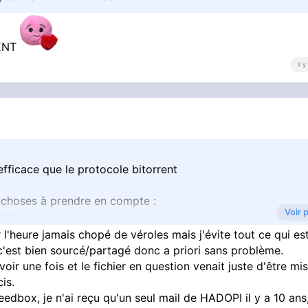
ENT
il 
fficace que le protocole bitorrent
x choses à prendre en compte :
Voir 
arges
élécharger
ur l'heure jamais chopé de véroles mais j'évite tout ce qui es
 c'est bien sourcé/partagé donc a priori sans problème.
emule, mais dans mon souvenir, tu pouvais télécharger asse
voir une fois et le fichier en question venait juste d'être mi
 à la confiance
is.
seedbox, je n'ai reçu qu'un seul mail de HADOPI il y a 10 ans