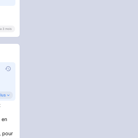
y a 3 mois
plus
t
z
s en
, pour