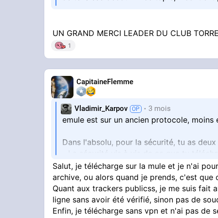
UN GRAND MERCI LEADER DU CLUB TORR
1
CapitaineFlemme
Vladimir_Karpov
3 mois
emule est sur un ancien protocole, moins e
Dans l'absolu, pour la sécurité, tu as deu
- La sécurité vis à vis de ce que tu téléch
- La sécurité vis à vis de qui te regarde t
Salut, je télécharge sur la mule et je n'ai po
archive, ou alors quand je prends, c'est que
ça fait longtemps que je n'ai pas ouvert 
Quant aux trackers publicss, je me suis fait a
facilement des merdes, tout se fait un peu
ligne sans avoir été vérifié, sinon pas de souc
Enfin, je télécharge sans vpn et n'ai pas de 