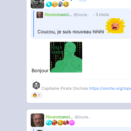
Neuromancien
3 mois
Docteur-Lulu
Coucou, je suis nouveau hihihi
Bonjour
Capitaine Pirate Onchois
https://onche.org/topic
1
Neuromancien
Docteur-Lulu