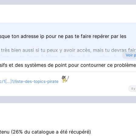
que ton adresse ip pour ne pas te faire repérer par les
très bien aussi si tu peux y avoir accès, mais tu devras fai
Voir 
 n'est pas toujours évident, ça dépend du nombre de source
missifs et des systèmes de point pour contourner ce problèm
-privés/DDL et Emule.
/1[...]1/liste-des-topics-pirate
il 
tenu (26% du catalogue a été récupéré)