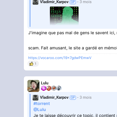
Vladimir_Karpov
3 mois
Bonjour
J'imagine que pas mal de gens le savent ici, 
scam. Fait amusant, le site a gardé en mémoir
https://vocaroo.com/19x7gdwPEmwV
1
Lulu
Vladimir_Karpov
3 mois
#torrent
@Lulu
Je te laisse découvrir ce topic, il contient