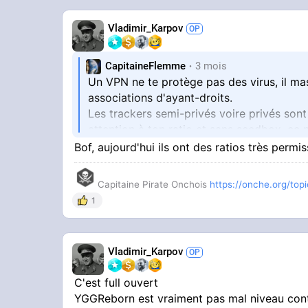
Vladimir_Karpov
CapitaineFlemme
3 mois
Un VPN ne te protège pas des virus, il mas
associations d'ayant-droits.
Les trackers semi-privés voire privés sont 
attention à ton ratio et sans seedbox, ce
entre autres et de ton débit.
Bof, aujourd'hui ils ont des ratios très per
Perso je mixe entre trackers publics/semi
Capitaine Pirate Onchois
https://onche.org/topic
1
Vladimir_Karpov
C'est full ouvert
YGGReborn est vraiment pas mal niveau con