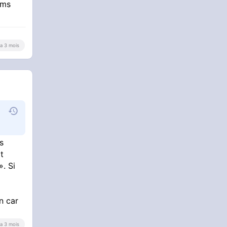
lms
N,
y a 3 mois
t un
,
e
s
t
». Si
pn car
y a 3 mois