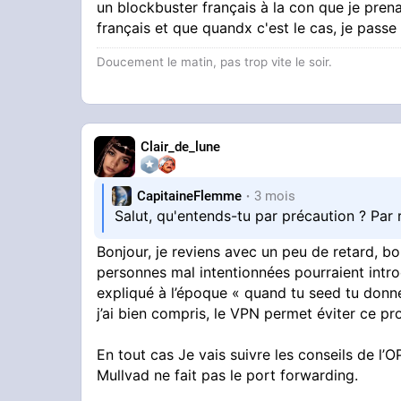
Et tout comme avec le torrent, tu peux te
un blockbuster français à la con que je prena
français et que quandx c'est le cas, je passe
Pour ce deuxième problème, il suffit de p
Doucement le matin, pas trop vite le soir.
Proton VPN etc.)
Je te conseille de passer par Air VPN, via 
des plus gros trackers semi-privé actuel
Clair_de_lune
Pour ce qui est de télécharger des fichiers
évite les trackers publics qui sont à chier, 
Pirate Bay
CapitaineFlemme
3 mois
Sinon, les trackers privés sont très correct
Salut, qu'entends-tu par précaution ? Par
Bonjour, je reviens avec un peu de retard, bo
personnes mal intentionnées pourraient introd
expliqué à l’époque « quand tu seed tu donnes
j’ai bien compris, le VPN permet éviter ce p
En tout cas Je vais suivre les conseils de l’OP
Mullvad ne fait pas le port forwarding.