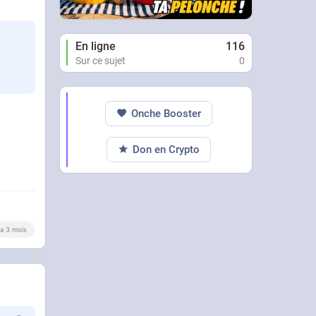
En ligne
116
Sur ce sujet
0
Onche Booster
Don en Crypto
y a 3 mois