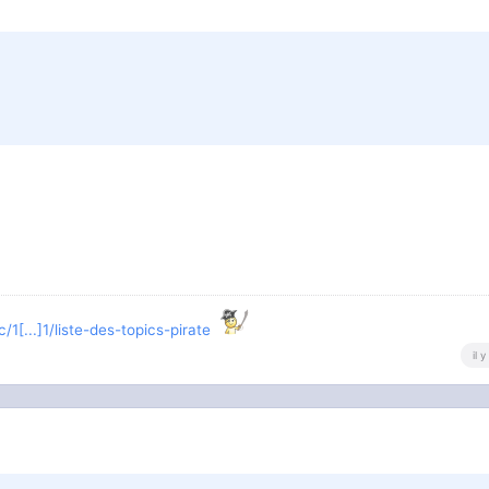
/1[...]1/liste-des-topics-pirate
il 