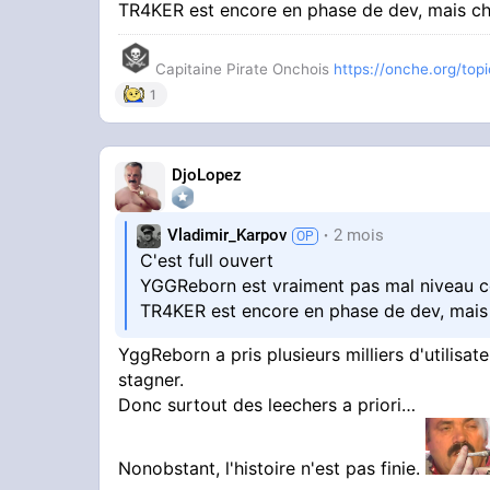
TR4KER est encore en phase de dev, mais che
Capitaine Pirate Onchois
https://onche.org/topic
1
DjoLopez
Vladimir_Karpov
2 mois
C'est full ouvert
YGGReborn est vraiment pas mal niveau c
TR4KER est encore en phase de dev, mais 
YggReborn a pris plusieurs milliers d'utilisat
stagner.
Donc surtout des leechers a priori…
Nonobstant, l'histoire n'est pas finie.