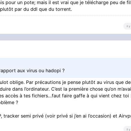
 faire gauler par l'ARCOM
is pour un pote; mais il est vrai que je télécharge peu de fi
 plutôt par du ddl que du torrent.
rendre un VPN qui autorise le port forwarding (donc Air VP
il 
le lien proposé par Torr9, ça permet de les soutenir et c'es
 vérolés, la plupart des trackers semi-privés font attention
surtout ceux étrangers, j'ai déjà failli me faire baiser sur Th
s, mais il faut y entrer
 rapport aux virus ou hadopi ?
ulot oblige. Par précautions je pense plutôt au virus que de
uire dans l’ordinateur. C’est la première chose qu’on m’avai
 accès à tes fichiers…faut faire gaffe à qui vient chez toi 
roblème ?
, tracker semi privé (voir privé si j’en ai l’occasion) et Airv
il 