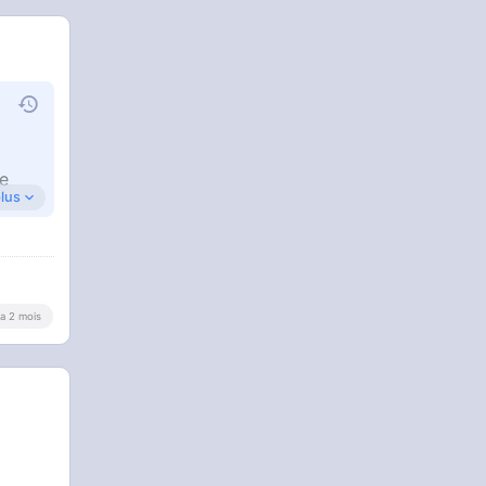
re
plus
s
e
y a 2 mois