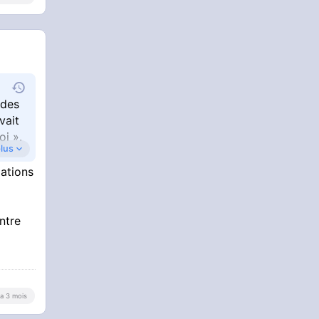
 des
vait
oi ».
plus
iations
rvpn
ntre
y a 3 mois