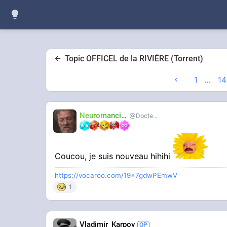
Topic OFFICEL de la RIVIÈRE (Torrent)
1
...
14
Neuromancien
Docteur-Lulu
Coucou, je suis nouveau hihihi
https://vocaroo.com/19x7gdwPEmwV
1
Vladimir_Karpov