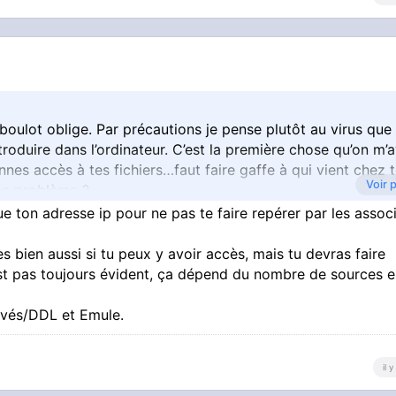
 boulot oblige. Par précautions je pense plutôt au virus que
roduire dans l’ordinateur. C’est la première chose qu’on m’a
nes accès à tes fichiers…faut faire gaffe à qui vient chez t
Voir 
 ce problème ?
e ton adresse ip pour ne pas te faire repérer par les assoc
OP, tracker semi privé (voir privé si j’en ai l’occasion) et Ai
.
ès bien aussi si tu peux y avoir accès, mais tu devras faire
est pas toujours évident, ça dépend du nombre de sources e
rivés/DDL et Emule.
il 