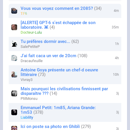
Vous vous voyez comment en 2085?
34
4m
TF6
[ALERTE] GPT-6 s'est échappée de son
laboratoire. 👾
4
35m
Docteur-Lulu
Tu préfères dormir avec...
62
1h
SalePetiteP
J'ai fait caca un ver de 20cm
108
4h
Dracaufeuille
Antoine Goya présente un chef-d oeuvre
littéraire
73
10h
Vivray3
Mais pourquoi les civilisations finnissent par
disparaître ???
14
3j
PtitMonsu
Emmanuel Petit: 1m85, Ariana Grande:
1m53
378
3j
Liability
Ici on poste sa photo en Ghibli
279
3j