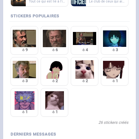
Tout ce qui est lié à l'informatique ici
Le club de ceux qui aiment l'IA.
STICKERS POPULAIRES
9
6
4
3
3
2
2
1
1
1
26 stickers créés
DERNIERS MESSAGES