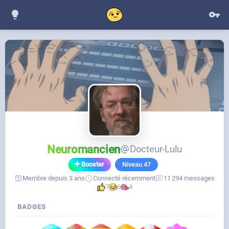
Neuromancien
Docteur-Lulu
Booster
Niveau
47
Membre depuis 3 ans
Connecté récemment
11 294 messages
7
6
4
BADGES