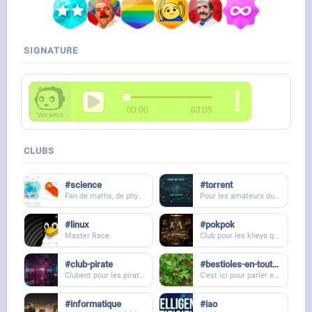
SIGNATURE
CLUBS
#science
#torrent
Fan de maths, de physique, biologie, d'informatique, chimie ou que sais-je ? Tu pourras ici avoir tous les sujets sur les sciences dures dans sa globalité !
Pour les amateurs du p2p
#linux
#pokpok
Master Race.
Club pour les kheys qui participent au poker de 21h :harceleur_au_donut:
#club-pirate
#bestioles-en-tout-genre
Clubent pour les piratent en herbent. Ici on parle de tout ce qui a rapport au warez, (p2p, streaming)
C'est ici pour parler et poster vos photos d'insectes, d'araignée et de bestioles en tout genre :hype:
#informatique
#iao