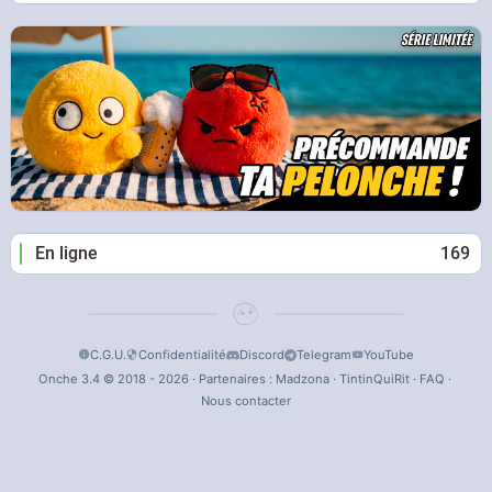
En ligne
169
C.G.U.
Confidentialité
Discord
Telegram
YouTube
Onche 3.4 © 2018 - 2026 · Partenaires :
Madzona
·
TintinQuiRit
·
FAQ
·
Nous contacter