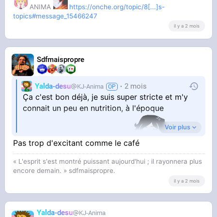
ANIMA
https://onche.org/topic/8[...]s-
topics#message_15466247
il y a 2 mois
Sdfmaispropre
Yalda-desu
2 mois
KJ-Anima
Ça c'est bon déjà, je suis super stricte et m'y
connait un peu en nutrition, à l'époque
Voir plus
j'optimisais tout pour la salle
Pas trop d'excitant comme le café
« L'esprit s'est montré puissant aujourd'hui ; il rayonnera plus
encore demain. » sdfmaispropre.
il y a 2 mois
Yalda-desu
KJ-Anima