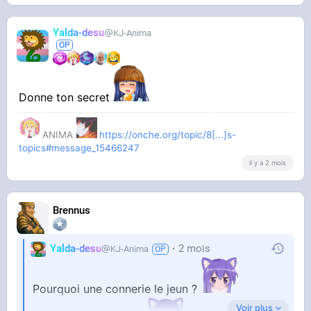
Yalda-desu
KJ-Anima
Donne ton secret
ANIMA
https://onche.org/topic/8[...]s-
topics#message_15466247
il y a 2 mois
Brennus
Yalda-desu
2 mois
KJ-Anima
Pourquoi une connerie le jeun ?
Voir plus