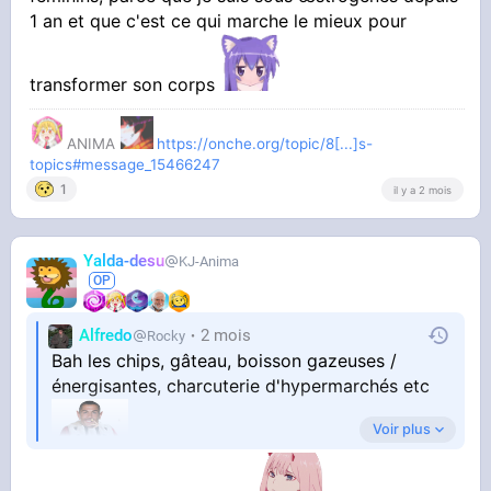
1 an et que c'est ce qui marche le mieux pour
transformer son corps
ANIMA
https://onche.org/topic/8[...]s-
topics#message_15466247
1
il y a 2 mois
Yalda-desu
KJ-Anima
Alfredo
2 mois
Rocky
Bah les chips, gâteau, boisson gazeuses /
énergisantes, charcuterie d'hypermarchés etc
Voir plus