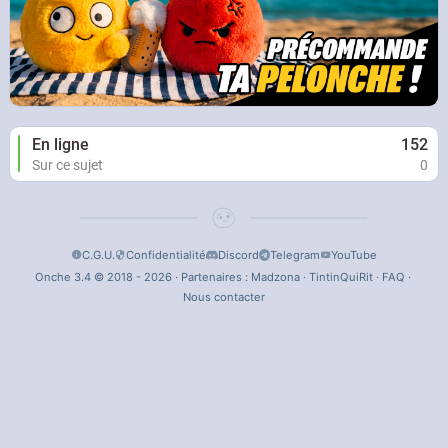
En ligne
152
Sur ce sujet
0
C.G.U.
Confidentialité
Discord
Telegram
YouTube
Onche 3.4 © 2018 - 2026 · Partenaires :
Madzona
·
TintinQuiRit
·
FAQ
·
Nous contacter