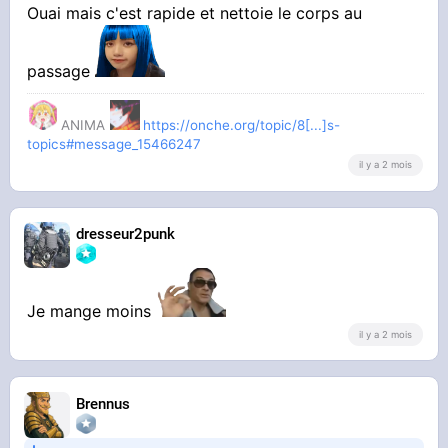
Ouai mais c'est rapide et nettoie le corps au
(ça empire le pb à long terme)
passage
ANIMA
https://onche.org/topic/8[...]s-
topics#message_15466247
il y a 2 mois
dresseur2punk
Je mange moins
il y a 2 mois
Brennus