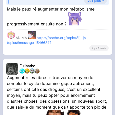
Voir plus
mais ça ne change rien au pb des kilo en trop
Mais je peux ré augmenter mon métabolisme
et de ton métabolisme d'escargot que tu vas te
progressivement ensuite non ?
choper avec
ANIMA
https://onche.org/topic/8[...]s-
edit: autophagie = le "nettoyage", comme tu dis
topics#message_15466247
il y a 2 mois
Fullnarbo
Augmenter les fibres + trouver un moyen de
combler le cycle dopaminergique autrement,
certains ont cité des drogues, c'est un excellent
moyen, mais tu peux opter pour énormement
d'autres choses, des obsessions, un nouveau sport,
que sais-je du moment que ça t'apporte ton pic de