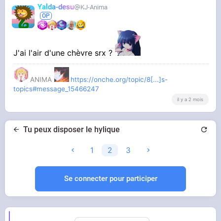
Yalda-desu
KJ-Anima
J'ai l'air d'une chèvre srx ?
ANIMA
https://onche.org/topic/8[...]s-
topics#message_15466247
il y a 2 mois
Tu peux disposer le hylique
1
2
3
Se connecter pour participer