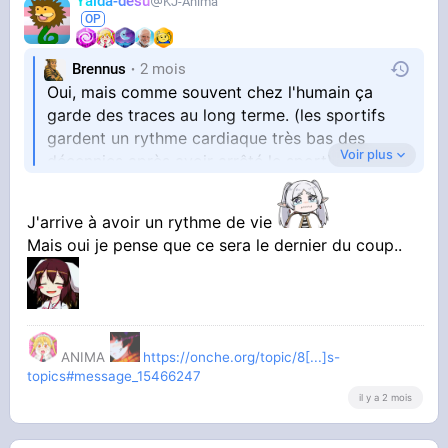
Yalda-desu
KJ-Anima
Brennus
2 mois
Oui, mais comme souvent chez l'humain ça
garde des traces au long terme. (les sportifs
gardent un rythme cardiaque très bas des
Voir plus
décennies après avoir arrêté le sport)
Mais c'est surtout que si tu as déjà du mal à
avoir une hygiène de vie imagine avec encore
J'arrive à avoir un rythme de vie
les contraintes supplémentaires d'un
Mais oui je pense que ce sera le dernier du coup..
métabolisme de petit vieux...
ANIMA
https://onche.org/topic/8[...]s-
topics#message_15466247
il y a 2 mois