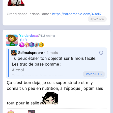
Grand danseur dans l'âme :
https://streamable.com/43qlj7
il y a 2 mois
Yalda-desu
KJ-Anima
Sdfmaispropre
2 mois
Tu peux étaler ton objectif sur 8 mois facile.
Les truc de base comme :
Alcool
Voir plus
Trop de sucre trop de gras
Tu peux commencer a les arrêter
Ça c'est bon déjà, je suis super stricte et m'y
connait un peu en nutrition, à l'époque j'optimisais
tout pour la salle