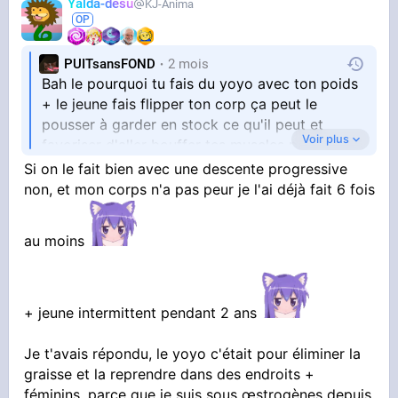
Yalda-desu
KJ-Anima
PUITsansFOND
2 mois
Bah le pourquoi tu fais du yoyo avec ton poids
+ le jeune fais flipper ton corp ça peut le
pousser à garder en stock ce qu'il peut et
Voir plus
favoriser d'aller bouffer tes muscles pour avoir
l'énergie nécessaire
Si on le fait bien avec une descente progressive
non, et mon corps n'a pas peur je l'ai déjà fait 6 fois
au moins
+ jeune intermittent pendant 2 ans
Je t'avais répondu, le yoyo c'était pour éliminer la
graisse et la reprendre dans des endroits +
féminins, parce que je suis sous œstrogènes depuis