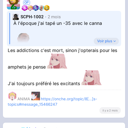
SCPH-1002
2 mois
À l'époque j'ai tapé un -35 avec le canna
Voir plus
Les addictions c'est mort, sinon j'opterais pour les
Donne faim au début et termine ça se termine
en coupe faim
amphets je pense
J'ai toujours préféré les excitants
ANIMA
https://onche.org/topic/8[...]s-
topics#message_15466247
il y a 2 mois