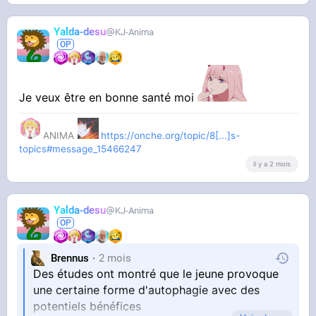
Yalda-desu
KJ-Anima
Je veux être en bonne santé moi
ANIMA
https://onche.org/topic/8[...]s-
topics#message_15466247
il y a 2 mois
Yalda-desu
KJ-Anima
Brennus
2 mois
Des études ont montré que le jeune provoque
une certaine forme d'autophagie avec des
potentiels bénéfices