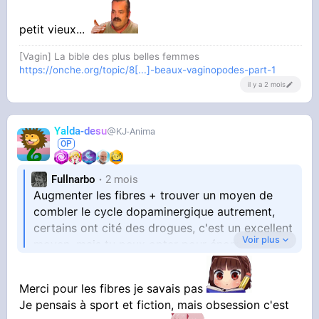
petit vieux...
[Vagin] La bible des plus belles femmes
https://onche.org/topic/8[...]-beaux-vaginopodes-part-1
il y a 2 mois
Yalda-desu
KJ-Anima
Fullnarbo
2 mois
Augmenter les fibres + trouver un moyen de
combler le cycle dopaminergique autrement,
certains ont cité des drogues, c'est un excellent
Voir plus
moyen, mais tu peux opter pour énormement
d'autres choses, des obsessions, un nouveau
sport, que sais-je du moment que ça t'apporte
Merci pour les fibres je savais pas
ton pic de neurotransmetteurs
Je pensais à sport et fiction, mais obsession c'est