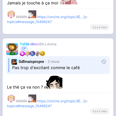
Jamais je touche à ça moi
ANIMA
https://onche.org/topic/8[...]s-
topics#message_15466247
il y a 2 mois
Yalda-desu
KJ-Anima
Sdfmaispropre
2 mois
Pas trop d'excitant comme le café
Le thé ça va non ?
ANIMA
https://onche.org/topic/8[...]s-
topics#message_15466247
il y a 2 mois