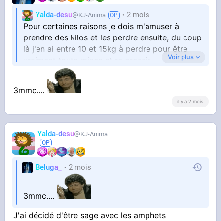
Yalda-desu
2 mois
KJ-Anima
Pour certaines raisons je dois m'amuser à
prendre des kilos et les perdre ensuite, du coup
là j'en ai entre 10 et 15kg à perdre pour être
Voir plus
vraiment toute mince et re grossir
Je prévois de faire un jeûne hydrique d'environ
3mmc....
10 jours pour accélérer le processus et pouvoir
il y a 2 mois
reprendre du poids rapidement, mais vous avez
d'autres techniques qui marcheraient encore
mieux ?
Yalda-desu
KJ-Anima
Beluga_
2 mois
3mmc....
J'ai décidé d'être sage avec les amphets