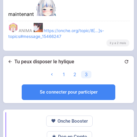
maintenant
ANIMA
https://onche.org/topic/8[...]s-
topics#message_15466247
il y a 2 mois
Tu peux disposer le hylique
1
2
3
Se connecter pour participer
Onche Booster
Don en Crypto