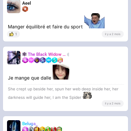
Aeel
Manger équilibré et faire du sport
1
il y a 2 mois
🕸️
The Black Widow
🕷️
Nastasya
Je mange que dalle
She crept up beside her, spun her web deep inside her, her
darkness will guide her, I am the Spider
il y a 2 mois
Beluga_