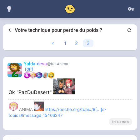
Votre technique pour perdre du poids ?
1
2
3
Yalda-desu
KJ-Anima
Ok "PazDuDesert"
ANIMA
https://onche.org/topic/8[...]s-
topics#message_15466247
il y a 2 mois