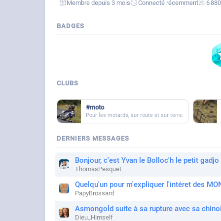
Membre depuis 3 mois
Connecté récemment
6 88
BADGES
CLUBS
#moto
Pour les motards, sur route et sur terre.
DERNIERS MESSAGES
Bonjour, c'est Yvan le Bolloc'h le petit gadjo 
ThomasPesquet
Quelqu'un pour m'expliquer l'intéret des
PapyBrossard
Asmongold suite à sa rupture avec sa chinoi
Dieu_Himself