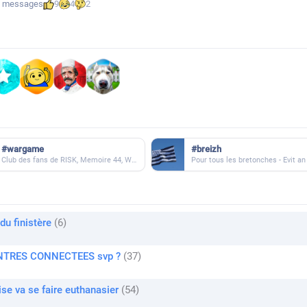
0 messages
9
4
2
#wargame
#breizh
Club des fans de RISK, Memoire 44, Warhammer et autres jeux à jouer en ligne ou IRL entre kheys !
du finistère
6
 MONTRES CONNECTEES svp ?
37
se va se faire euthanasier
54