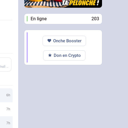
En ligne
203
Onche Booster
Don en Crypto
Pour tous les bretonches - Evit an holl vretoned
6h
7h
7h