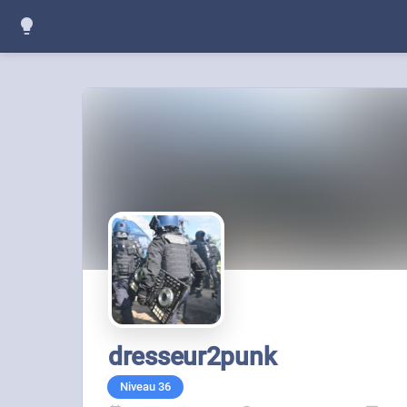
dresseur2punk
Niveau
36