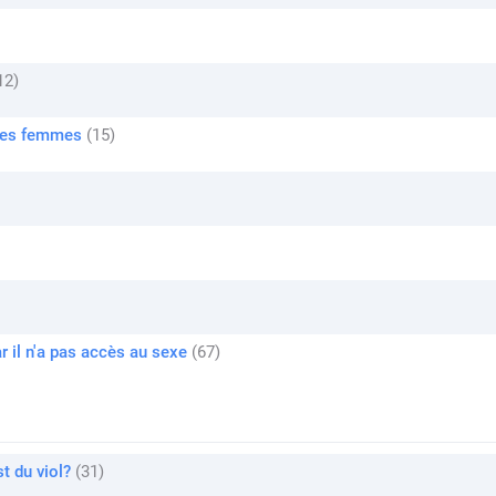
12
tres femmes
15
ar il n'a pas accès au sexe
67
t du viol?
31