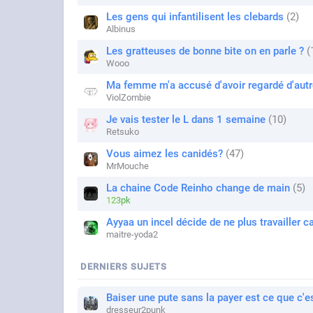
Les gens qui infantilisent les clebards
2
Albinus
Les gratteuses de bonne bite on en parle ?
Wooo
Ma femme m'a accusé d'avoir regardé d'au
ViolZombie
Je vais tester le L dans 1 semaine
10
Retsuko
Vous aimez les canidés?
47
MrMouche
La chaine Code Reinho change de main
5
123pk
Ayyaa un incel décide de ne plus travailler c
maitre-yoda2
DERNIERS SUJETS
Baiser une pute sans la payer est ce que c'es
dresseur2punk