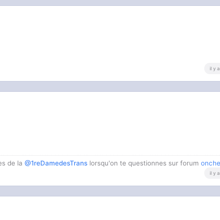
il y
es de la
@1reDamedesTrans
lorsqu'on te questionnes sur forum
onche
il y