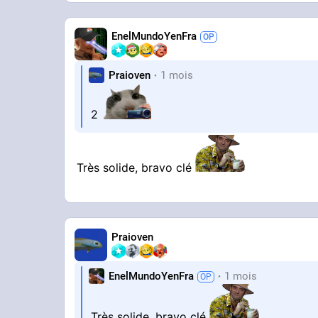
EnelMundoYenFra
Praioven
1 mois
2
Très solide, bravo clé
Praioven
EnelMundoYenFra
1 mois
Très solide, bravo clé