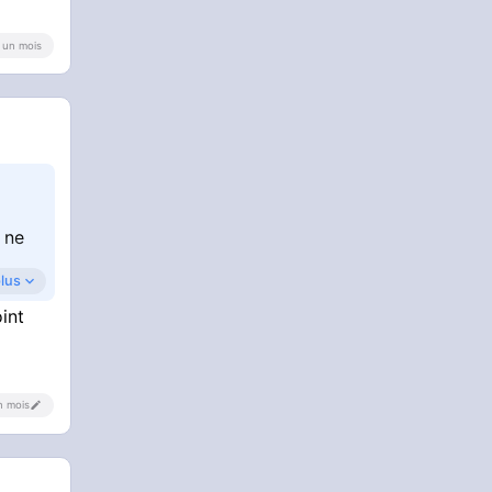
 a un mois
 ne
plus
oint
un mois