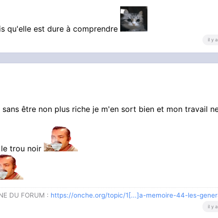
is qu'elle est dure à comprendre
il y
 sans être non plus riche je m'en sort bien et mon travail 
 le trou noir
GNE DU FORUM :
https://onche.org/topic/1[...]a-memoire-44-les-gene
il y