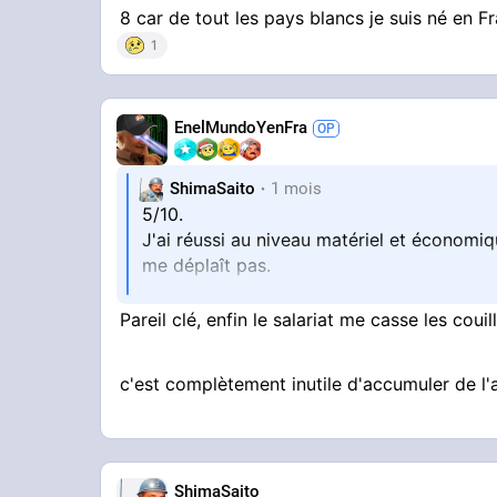
8 car de tout les pays blancs je suis né en 
1
EnelMundoYenFra
ShimaSaito
1 mois
5/10.
J'ai réussi au niveau matériel et économiq
me déplaît pas.
Pareil clé, enfin le salariat me casse les cou
Mais niveau vie perso, vie sentimentale c'e
c'est complètement inutile d'accumuler de l'a
Une femme changerais clairement ma vie
ShimaSaito