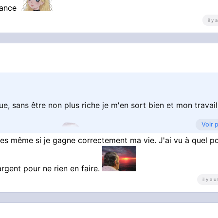
France
il y
ue, sans être non plus riche je m'en sort bien et mon travail
Voir 
illes même si je gagne correctement ma vie. J'ai vu à quel p
st le trou noir
rgent pour ne rien en faire.
il y a 