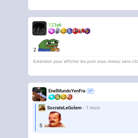
123pk
2
Extension pour afficher les post sous niveau sans cli
EnelMundoYenFra
SocrateLeGolem
1 mois
5