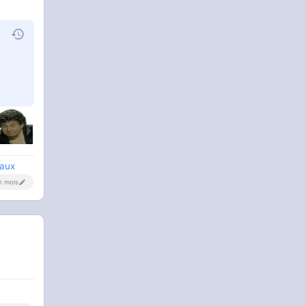
raux
un mois