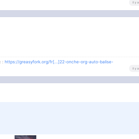
il y
c :
https://greasyfork.org/fr[...]22-onche-org-auto-balise-
il y