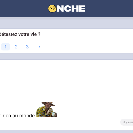
détestez votre vie ?
1
2
3
ur rien au monde
il y a 