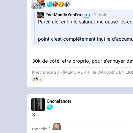
EnelMundoYenFra
1 mois
Pareil clé, enfin le salariat me casse les 
point c'est complètement inutile d'accumul
30k de côté, etre proprio, pour s'ennuyer dev
Khey since 2017|MÉMOIRE 44 : le WARGAME EN LI
2
Onchelander
3
rondelle ?