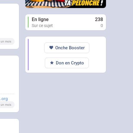
En ligne
238
Sur ce sujet
0
 a un mois
Onche Booster
Don en Crypto
.org
 a un mois