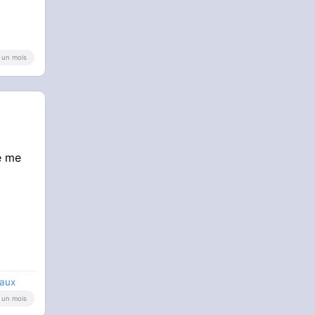
 a un mois
ne me
raux
 a un mois