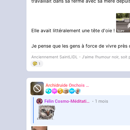
travaillait dans sa ferme avec sa mère depui
permettent de déduire le caractère
— zoo
analogique du cosmos typique de la
philo
Elle avait littéralement une tête d'oie !
Je pense que les gens à force de vivre près
Anciennement SaintLIDL - J'aime l’humour noir, soi
1
La postérité de la physiognomonie portée
-
Johann Lavater
(
Physiognomische Frag
Archidruide Onchois
🍀️🌩️🐻️
James
destiné à la lecture morale du visage.
-
Balzac
, lecteur passionné de Lavater, t
Félin Cosmo-Méditatif 站桩
1 mois
Orteils
faisant de chaque visage un "paysage mor
- Plus problématiquement ( :Hitlernez: ),
C
correspondance forme/caractère en outil d