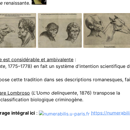
le
renaissante.
e est considérable et ambivalente
:
nte
, 1775–1778) en fait un système d'intention scientifique d
spose cette tradition dans ses descriptions romanesques, fa
are Lombroso
(
L'Uomo delinquente
, 1876) transpose la
classification biologique criminogène.
rage intégral ici
:
https://numerabili