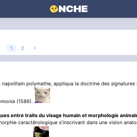
1
2
 napolitain polymathe, appliqua la doctrine des
signatures
omonia
(1586).
ques entre traits du visage humain et morphologie animal
rphie caractérologique s'inscrivant dans une vision anal