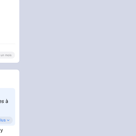
 a un mois
es
à
plus
 y
male