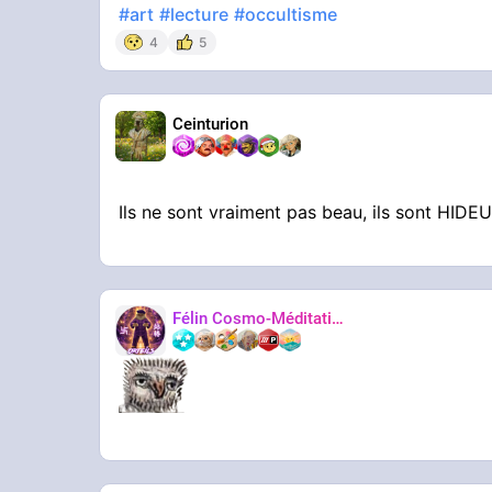
#art
#lecture
#occultisme
4
5
Ceinturion
Ils ne sont vraiment pas beau, ils sont HID
Félin Cosmo-Méditatif 站桩
Orteils