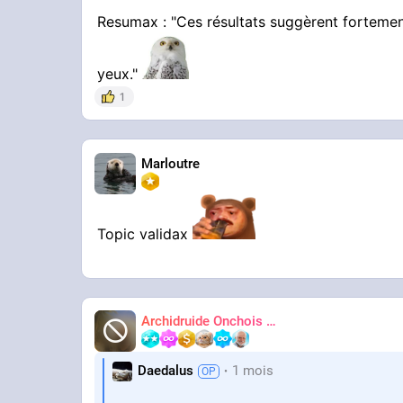
Resumax : "Ces résultats suggèrent fortemen
yeux."
1
Marloutre
Topic validax
Archidruide Onchois
🍀️🌩️🐻️
James
Daedalus
1 mois