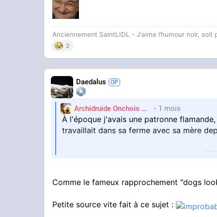
Pour ceux qui en veulent MOAR,
lien de l'
https://numerabil
Anciennement SaintLIDL - J'aime l’humour noir, soi
#art
#lecture
#occultisme
2
Daedalus
Archidruide Onchois
🍀️🌩️🐻️
1 mois
James
À l'époque j'avais une patronne flamande, 
travaillait dans sa ferme avec sa mère de
Elle avait littéralement une tête d'oie !
Comme le fameux rapprochement "dogs look l
Petite source vite fait à ce sujet :
Je pense que les gens à force de vivre p