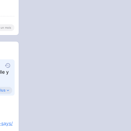
 a un mois
lle y
plus
-says/