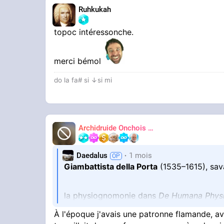
Ruhkukah
topoc intéressonche.
merci bémol
do la fa# si ↓si mi
Archidruide Onchois
🍀️🌩️🐻️
James
Daedalus
1 mois
Giambattista della Porta
(1535–1615), sav
la physiognomonie dans
De Humana Phys
À l'époque j'avais une patronne flamande, ava
Dans cet ouvrage, des
parallèles systéma