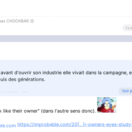
ouvrage intégral ici
:
is.u-par[...]x.php?do=livre&cote=00437
t pas CHOCKBAR 😉️
il y
avant d'ouvrir son industrie elle vivait dans la campagne, e
puis des générations.
Voir 
ike their owner" (dans l'autre sens donc).
https://improbable.com/20[...]r-owners-eyes-study
rès de certains animaux peuvent en avoir de leurs ADN