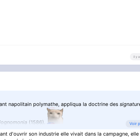
il y
ant napolitain polymathe, appliqua la doctrine des
signatur
iognomonia
(1586).
Voir 
nt d'ouvrir son industrie elle vivait dans la campagne, elle
tiques entre traits du visage humain et morphologie ani