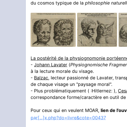
du cosmos typique de la
philosophie naturel
La postérité de la physiognomonie portéenn
-
Johann Lavater
(
Physiognomische Fragme
à la lecture morale du visage.
-
Balzac
, lecteur passionné de Lavater, tran
de chaque visage un "paysage moral".
- Plus problématiquement ( :Hitlernez: ),
Ces
correspondance forme/caractère en outil de 
Pour ceux qui en veulent MOAR,
lien de l'ouv
par[...]x.php?do=livre&cote=00437