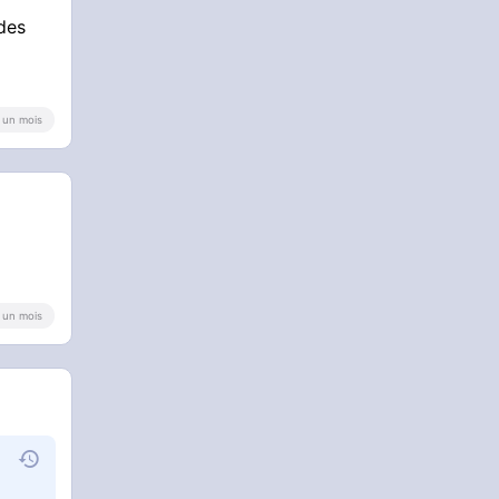
 des
 a un mois
 a un mois