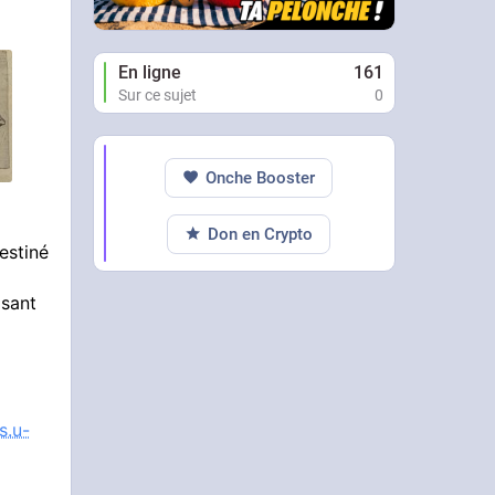
En ligne
161
Sur ce sujet
0
Onche Booster
Don en Crypto
estiné
isant
s.u-