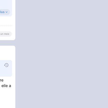
plus
udy-
au
 a un mois
re
 elle a