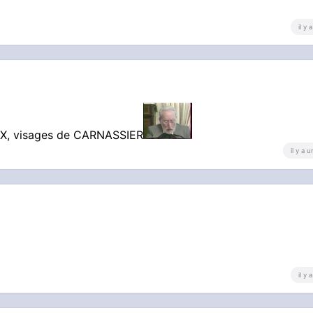
il y
EUX, visages de CARNASSIER
il y a 
il y