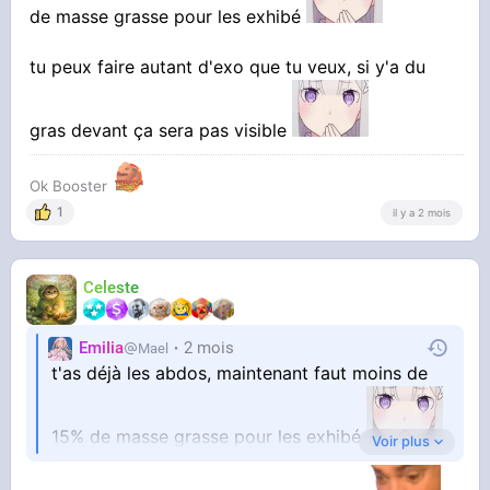
de masse grasse pour les exhibé
tu peux faire autant d'exo que tu veux, si y'a du
gras devant ça sera pas visible
Ok Booster
1
il y a 2 mois
Celeste
EmiIia
2 mois
Mael
t'as déjà les abdos, maintenant faut moins de
15% de masse grasse pour les exhibé
Voir plus
tu peux faire autant d'exo que tu veux, si y'a du