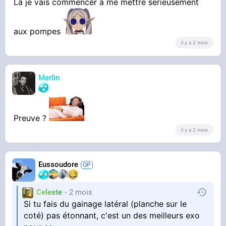
Là je vais commencer à me mettre sérieusement
aux pompes
il y a 2 mois
Merlin
Preuve ?
il y a 2 mois
Eussoudore
Celeste
2 mois
Si tu fais du gainage latéral (planche sur le
coté) pas étonnant, c'est un des meilleurs exo