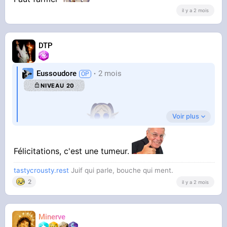
il y a 2 mois
DTP
Eussoudore
2 mois
NIVEAU 20
Voir plus
Ou alors je rêve
3 mois d'exo planche et flexion abdominale
Félicitations, c'est une tumeur.
tastycrousty.rest
Juif qui parle, bouche qui ment.
2
il y a 2 mois
Minerve