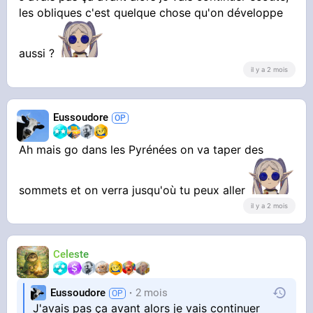
les obliques c'est quelque chose qu'on développe
T'es juste maigre, c'est obliques/bassin on
dirait
aussi ?
il y a 2 mois
Eussoudore
Ah mais go dans les Pyrénées on va taper des
sommets et on verra jusqu'où tu peux aller
il y a 2 mois
Celeste
Eussoudore
2 mois
J'avais pas ça avant alors je vais continuer