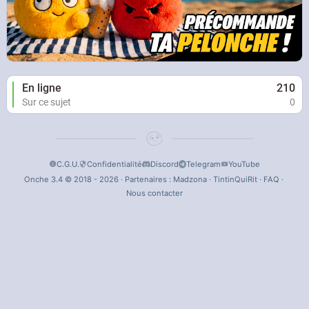
En ligne
210
Sur ce sujet
0
C.G.U.
Confidentialité
Discord
Telegram
YouTube
Onche 3.4 © 2018 - 2026 · Partenaires :
Madzona
·
TintinQuiRit
·
FAQ
·
Nous contacter