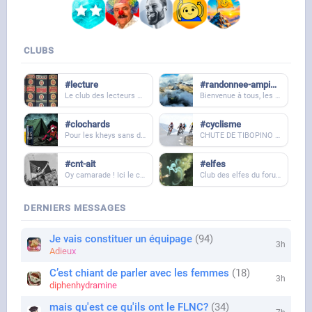
CLUBS
#lecture
#randonnee-ampinisme
Le club des lecteurs et bibliophiles
Bienvenue à tous, les passionnés de grands espaces, d'altitude et d'aventure ! Ce groupe est la pour rassembler les amoureux de la montagne et du voyage.
#clochards
#cyclisme
Pour les kheys sans domicile
CHUTE DE TIBOPINO - Le Club des passionés de vélo et de course cycliste.
#cnt-ait
#elfes
Oy camarade ! Ici le club de ceux qui séquestrent leurs patrons pour leur faire reconsidérer les vagues de licenciements à venir. ANARCHIE BATARD
Club des elfes du forum. On aime les belles choses et la magie. Nous sommes bienveillant(e)s. https://onche.org/topic/431638/les-elfes-et-la-traque-de-l-ame
DERNIERS MESSAGES
Je vais constituer un équipage
94
3h
Adieux
C’est chiant de parler avec les femmes
18
3h
diphenhydramine
mais qu'est ce qu'ils ont le FLNC?
34