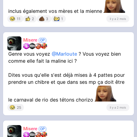
inclus également vos mères et la mienne
11
2
3
1
il y a 2 mois
Misere
Genre vous voyez
@Marloute
? Vous voyez bien
comme elle fait la maline ici ?
Dites vous qu'elle s'est déjà mises à 4 pattes pour
prendre un chibre et que dans ses mp ça doit être
le carnaval de rio des tétons chorizo
25
il y a 2 mois
Misere