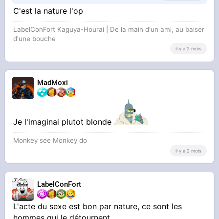
C'est la nature l'op
pour un mec c'est factuel
LabelConFort Kaguya-Hourai | De la main d'un ami, au baiser
d'une bouche
Et quand je dis toutes c'est vraiment toutes ça
il y a 2 mois
inclus également vos mères et la mienne
MadMoxi
Je l'imaginai plutot blonde
Monkey see Monkey do
il y a 2 mois
LabelConFort
L'acte du sexe est bon par nature, ce sont les
hommes qui le détournent