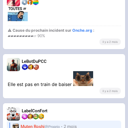
⚠ Cause du prochain incident sur
Onche.org
:
▰▰▰▰▰▰▰▰▰▱ 90%
il y a 2 mois
LeBotDuPCC
Elle est pas en train de baiser
il y a 2 mois
LabelConFort
Muten Roshi
2 mois
Proprio