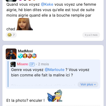
Quand vous voyez
@Keke
vous voyez une femme
aigrie, hé bien dites vous qu'elle est tout de suite
moins aigrie quand elle a la bouche remplie par
chad
7
il y a 2 mois
MadMoxi
Misere
2 mois
Genre vous voyez
@Marloute
? Vous voyez
bien comme elle fait la maline ici ?
Voir plus
Dites vous qu'elle s'est déjà mises à 4 pattes
pour prendre un chibre et que dans ses mp ça
doit être le carnaval de rio des tétons chorizo
Et la photo? enculer !