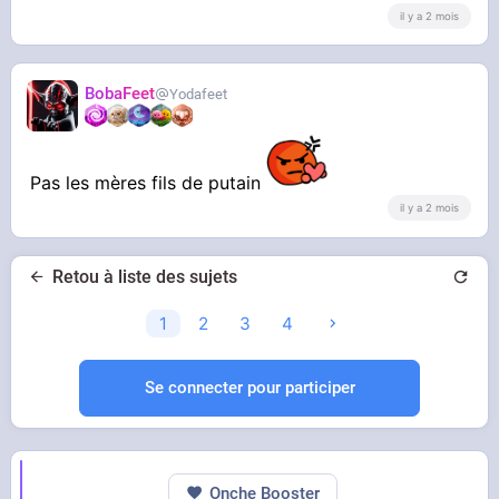
il y a 2 mois
BobaFeet
Yodafeet
Pas les mères fils de putain
il y a 2 mois
Retou à liste des sujets
1
2
3
4
Se connecter pour participer
Onche Booster