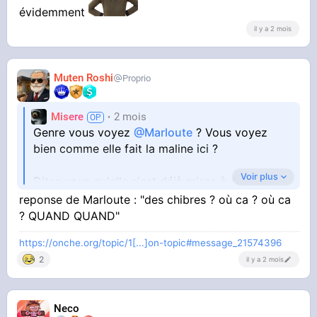
évidemment
il y a 2 mois
Muten Roshi
Proprio
Misere
2 mois
Genre vous voyez
@Marloute
? Vous voyez
bien comme elle fait la maline ici ?
Voir plus
Dites vous qu'elle s'est déjà mises à 4 pattes
pour prendre un chibre et que dans ses mp ça
reponse de Marloute : "des chibres ? où ca ? où ca
doit être le carnaval de rio des tétons chorizo
? QUAND QUAND"
https://onche.org/topic/1[...]on-topic#message_21574396
2
il y a 2 mois
Neco