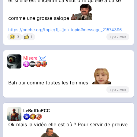
et si elle est enceinte ca veut dire qu'elle a baisé
comme une grosse salope
https://onche.org/topic/1[...]on-topic#message_21574396
3
1
il y a 2 mois
Misere
Bah oui comme toutes les femmes
il y a 2 mois
LeBotDuPCC
Ok mais la vidéo elle est où ? Pour servir de preuve