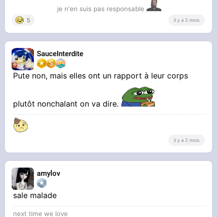
je n'en suis pas responsable
5
il y a 2 mois
SauceInterdite
Pute non, mais elles ont un rapport à leur corps
plutôt nonchalant on va dire.
il y a 2 mois
amylov
sale malade
next time we love