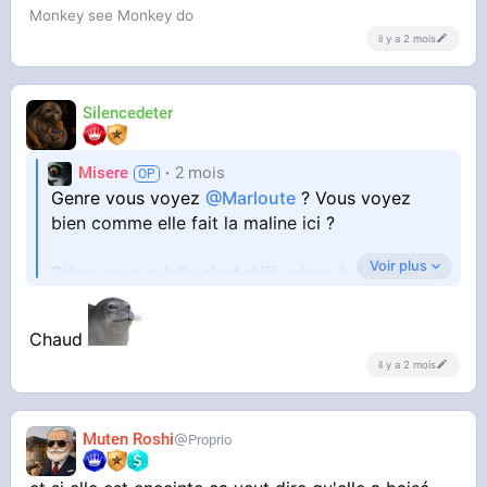
Monkey see Monkey do
il y a 2 mois
Silencedeter
Misere
2 mois
Genre vous voyez
@Marloute
? Vous voyez
bien comme elle fait la maline ici ?
Voir plus
Dites vous qu'elle s'est déjà mises à 4 pattes
pour prendre un chibre et que dans ses mp ça
doit être le carnaval de rio des tétons chorizo
Chaud
il y a 2 mois
Muten Roshi
Proprio