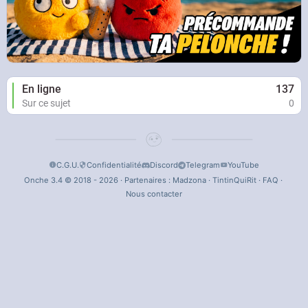
En ligne
137
Sur ce sujet
0
C.G.U.
Confidentialité
Discord
Telegram
YouTube
Onche 3.4 © 2018 - 2026 · Partenaires :
Madzona
·
TintinQuiRit
·
FAQ
·
Nous contacter