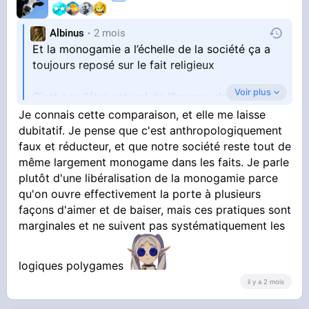
Albinus
2 mois
Et la monogamie a l’échelle de la société ça a
toujours reposé sur le fait religieux
Voir plus
C’est pas l’état naturel de l’homme dans les
phases précoces
Je connais cette comparaison, et elle me laisse
dubitatif. Je pense que c'est anthropologiquement
De ce que j’ai lu la règle c’est plutôt le harem ou
faux et réducteur, et que notre société reste tout de
les hommes les plus favorisés qui baisent et se
même largement monogame dans les faits. Je parle
barrent
plutôt d'une libéralisation de la monogamie parce
qu'on ouvre effectivement la porte à plusieurs
Donc ça ressemble de plus en plus à ce qu’on a
façons d'aimer et de baiser, mais ces pratiques sont
aujourd’hui, union libre, polyamour qui est juste
marginales et ne suivent pas systématiquement les
un synonyme de polygamie, one shot
logiques polygames
il y a 2 mois