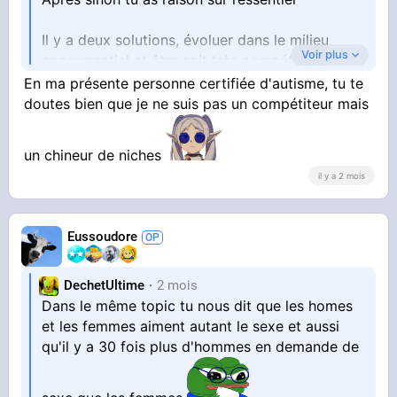
Et sinon les teuffeuses c’est non
Il y a deux solutions, évoluer dans le milieu
Voir plus
concurrentiel et être soit très compétitif ou
faire de l’abattage, les deux peuvent
En ma présente personne certifiée d'autisme, tu te
fonctionner, dans le second cas il faut être dans
doutes bien que je ne suis pas un compétiteur mais
le rôle d’un commercial en prospection
permanente et au bout d’un moment ça mord
un chineur de niches
pour tremper le biscuit
il y a 2 mois
Sinon être malin et chercher les systèmes
sociaux ou c’est bien plus facile
Eussoudore
DechetUltime
2 mois
Dans le même topic tu nous dit que les homes
et les femmes aiment autant le sexe et aussi
qu'il y a 30 fois plus d'hommes en demande de