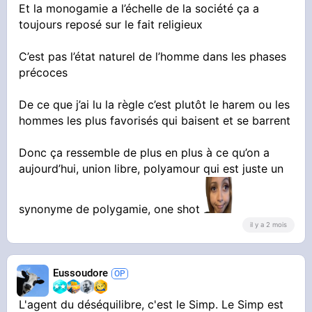
La monogamie est probablement la meilleure
Et la monogamie a l’échelle de la société ça a
garantie pour équilibrer les rapports et fonder
toujours reposé sur le fait religieux
une société stable. Or, depuis quelques temps,
nous libéralisons cette monogamie, ce qui
C’est pas l’état naturel de l’homme dans les phases
contribue en effet à creuser l'écart
précoces
De ce que j’ai lu la règle c’est plutôt le harem ou les
hommes les plus favorisés qui baisent et se barrent
Donc ça ressemble de plus en plus à ce qu’on a
aujourd’hui, union libre, polyamour qui est juste un
synonyme de polygamie, one shot
il y a 2 mois
Eussoudore
L'agent du déséquilibre, c'est le Simp. Le Simp est