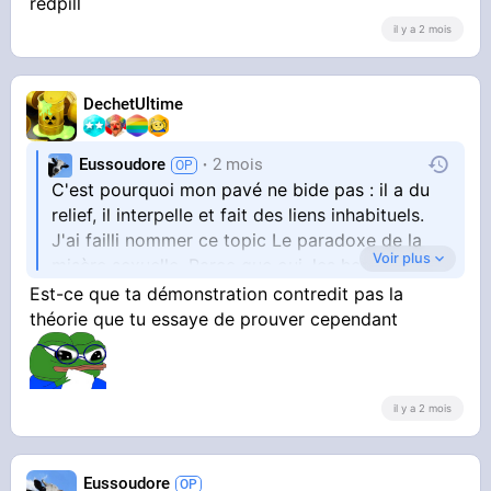
redpill
il y a 2 mois
DechetUltime
Eussoudore
2 mois
C'est pourquoi mon pavé ne bide pas : il a du
relief, il interpelle et fait des liens inhabituels.
J'ai failli nommer ce topic Le paradoxe de la
Voir plus
misère sexuelle. Parce que oui, les hommes et
les femmes aiment autant le sexe, et pourtant,
Est-ce que ta démonstration contredit pas la
un écart existe sur le marché relationnel.
théorie que tu essaye de prouver cependant
Fascinant, non ?
il y a 2 mois
La raison du paradoxe, c'est ce que j'ai tenté
de trouver
Eussoudore