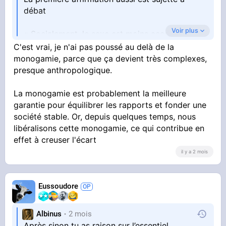
débat
Voir plus
« Socialement, le sexe est moins accepté pour
les femmes dû à notre héritage religieux »
C'est vrai, je n'ai pas poussé au delà de la
monogamie, parce que ça devient très complexes,
Même dans les phases pré civilisationnelles on
presque anthropologique.
sait que le déséquilibre existait déjà et que la
majorité des hommes n’ont pas transmis leur
La monogamie est probablement la meilleure
adn alors que la majorité des femmes l’ont fait
garantie pour équilibrer les rapports et fonder une
société stable. Or, depuis quelques temps, nous
C’est d’ailleurs le mariage monogamique qui a
libéralisons cette monogamie, ce qui contribue en
ouvert la reproduction et le sexe à tous
effet à creuser l'écart
il y a 2 mois
On revient juste à un état animal où les plus
malins, beaux, favorisés ect se reproduisent et
les autre non
Eussoudore
Albinus
2 mois
Après sinon tu as raison sur l’essentiel