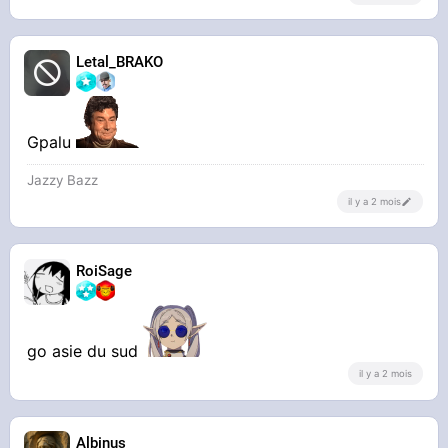
Letal_BRAKO
Gpalu
Jazzy Bazz
il y a 2 mois
RoiSage
go asie du sud
il y a 2 mois
Albinus