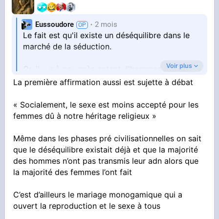
Eussoudore
2 mois
Le fait est qu'il existe un déséquilibre dans le
marché de la séduction.
Voir plus
Or, il y a à peu près autant d'hommes que de
femmes.
La première affirmation aussi est sujette à débat
Par ailleurs, les femmes aiment autant le sexe
que les hommes.
« Socialement, le sexe est moins accepté pour les
femmes dû à notre héritage religieux »
La deuxième affirmation est cependant sujette
à débat, et à nuancer :
Même dans les phases pré civilisationnelles on sait
que le déséquilibre existait déjà et que la majorité
- Socialement, le sexe est moins accepté pour
des hommes n’ont pas transmis leur adn alors que
les femmes dû à notre héritage religieux.
la majorité des femmes l’ont fait
- Psychologiquement, les femmes sont moins
éduquées à la sexualité et beaucoup ne se
C’est d’ailleurs le mariage monogamique qui a
masturbent pas.
ouvert la reproduction et le sexe à tous
- Physiquement, leur amour du sexe se traduit