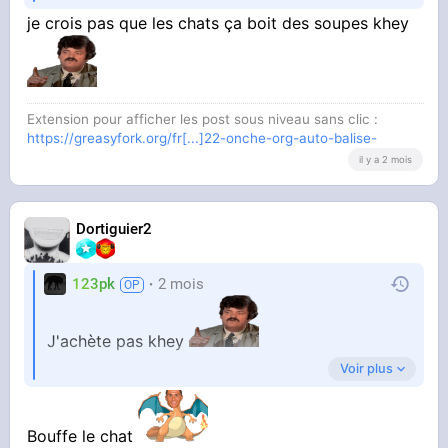
je crois pas que les chats ça boit des soupes khey
Extension pour afficher les post sous niveau sans clic :
https://greasyfork.org/fr[...]22-onche-org-auto-balise-
il y a 2 mois
Dortiguier2
123pk
2 mois
J'achète pas khey
Voir plus
C'est mon argent
Bouffe le chat