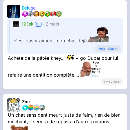
Beluga_
123pk
2 mois
c'est pas vraiment mon chat déjà
Voir plus
Achete de la pâtée khey....
+ go Dubaï pour lui
c'est plus un chat errant de merde qui squat
refaire une dentition complète....
chez moi
il y a 2 mois
Il est complètement attardé et pas très beau. Il
se cogne souvent contre des trucs comme un
Zou
trisomique. Il aime les calins "violents" et a des
comportements bizarres
Un chat sans dent meurt juste de faim, rien de bien
méchant, il servira de repas à d'autres nations
Mais comme j'ai un grand coeur je lui donne a