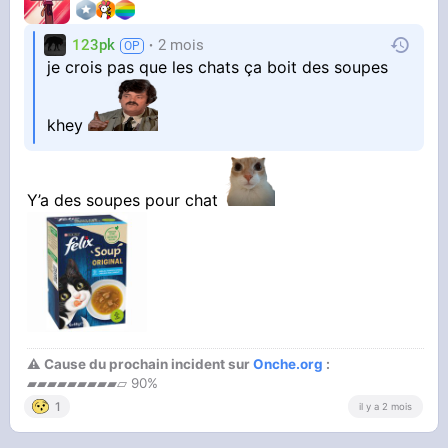
Mais comme j'ai un grand coeur je lui donne a
123pk
2 mois
manger et je le laisse dormir à la maison quand
je crois pas que les chats ça boit des soupes
il veut même si je l'aime pas
khey
Là il a presque plus de dents je fais quoi
Y’a des soupes pour chat
⚠ Cause du prochain incident sur
Onche.org
:
▰▰▰▰▰▰▰▰▰▱ 90%
1
il y a 2 mois