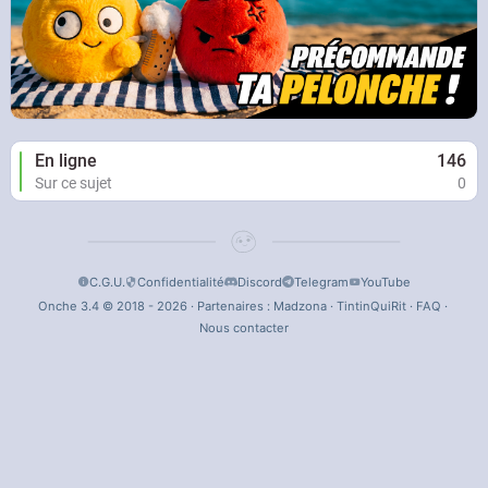
En ligne
146
Sur ce sujet
0
C.G.U.
Confidentialité
Discord
Telegram
YouTube
Onche 3.4 © 2018 - 2026 · Partenaires :
Madzona
·
TintinQuiRit
·
FAQ
·
Nous contacter