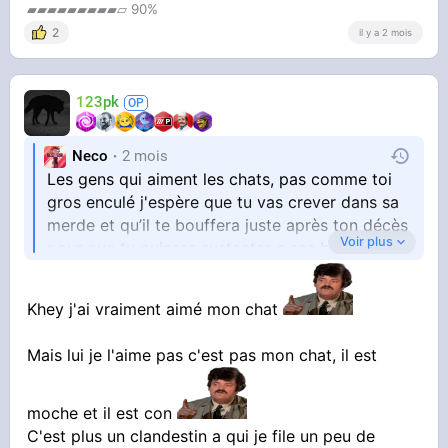
▰▰▰▰▰▰▰▰▰▱ 90%
2
il y a 2 mois
123pk
Neco
2 mois
Les gens qui aiment les chats, pas comme toi
gros enculé j'espère que tu vas crever dans sa
merde et qu’il te bouffera juste après ton décès
Voir plus
pour que tu puisses sustenter a ses besoins
pendant les prochains mois et que ta putain de
bouche lui servira de litière et qu’il chiera
Khey j'ai vraiment aimé mon chat
dedans avec autant de respect que t'auras eu
pour lui
Mais lui je l'aime pas c'est pas mon chat, il est
Pardon je me suis emporté khey
moche et il est con
C'est plus un clandestin a qui je file un peu de