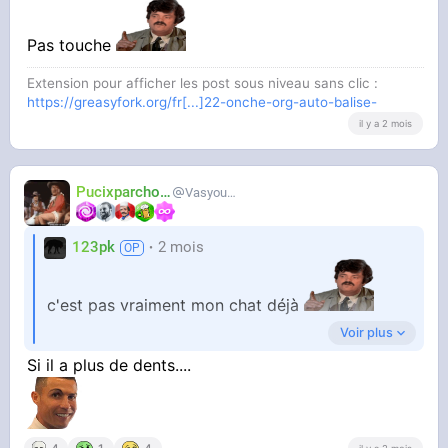
Pas touche
Extension pour afficher les post sous niveau sans clic :
https://greasyfork.org/fr[...]22-onche-org-auto-balise-
il y a 2 mois
Pucixparchoix
Vasyouioui_
123pk
2 mois
c'est pas vraiment mon chat déjà
Voir plus
Si il a plus de dents....
c'est plus un chat errant de merde qui squat
chez moi