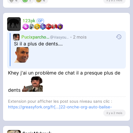
4
1
4
il y a 2 mois
Il est complètement attardé et pas très beau. Il
se cogne souvent contre des trucs comme un
123pk
trisomique. Il aime les calins "violents" et a des
comportements bizarres
Pucixparchoix
2 mois
Vasyouioui_
Mais comme j'ai un grand coeur je lui donne a
Si il a plus de dents....
manger et je le laisse dormir à la maison quand
il veut même si je l'aime pas
Khey j'ai un problème de chat il a presque plus de
Là il a presque plus de dents je fais quoi
dents
Extension pour afficher les post sous niveau sans clic :
https://greasyfork.org/fr[...]22-onche-org-auto-balise-
il y a 2 mois