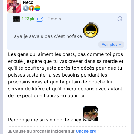
Neco
123pk
2 mois
aya je savais pas c'est nofake
Voir plus
Les gens qui aiment les chats, pas comme toi gros
Qui achète ça a part marine lepen et les vieilles
enculé j'espère que tu vas crever dans sa merde et
meufs tristent a chat
qu’il te bouffera juste après ton décès pour que tu
puisses sustenter a ses besoins pendant les
prochains mois et que ta putain de bouche lui
servira de litière et qu’il chiera dedans avec autant
de respect que t'auras eu pour lui
Pardon je me suis emporté khey
⚠ Cause du prochain incident sur
Onche.org
: