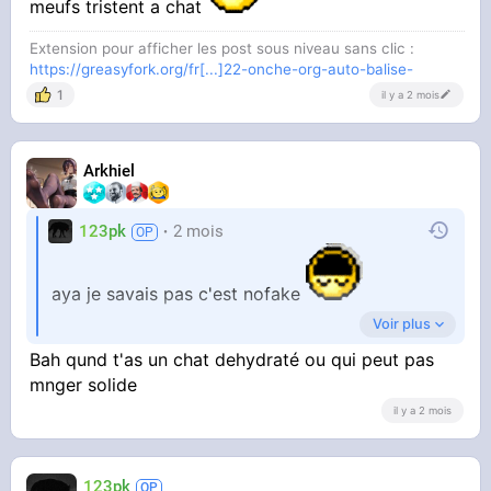
meufs tristent a chat
Extension pour afficher les post sous niveau sans clic :
https://greasyfork.org/fr[...]22-onche-org-auto-balise-
1
il y a 2 mois
Arkhiel
123pk
2 mois
aya je savais pas c'est nofake
Voir plus
Bah qund t'as un chat dehydraté ou qui peut pas
Qui achète ça a part marine lepen et les vieilles
mnger solide
meufs tristent a chat
il y a 2 mois
123pk