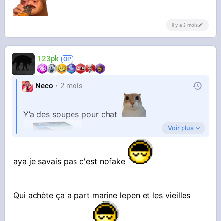
manger et je le laisse dormir à la maison quand
il y a 2 mois
il veut même si je l'aime pas
Là il a presque plus de dents je fais quoi
123pk
Neco
2 mois
Y’a des soupes pour chat
Voir plus
aya je savais pas c'est nofake
Qui achète ça a part marine lepen et les vieilles