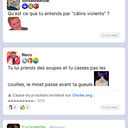
SoniaMabrouk
Qu'est ce que tu entends par "câlins violents" ?
il y a 2 mois
Neco
Tu lui prends des soupes et tu casses pas les
couilles, le minet passe avant ta gueule
⚠ Cause du prochain incident sur
Onche.org
:
▰▰▰▰▰▰▰▰▰▱ 90%
2
3
il y a 2 mois
Pucixparchoix
Vasyouioui_