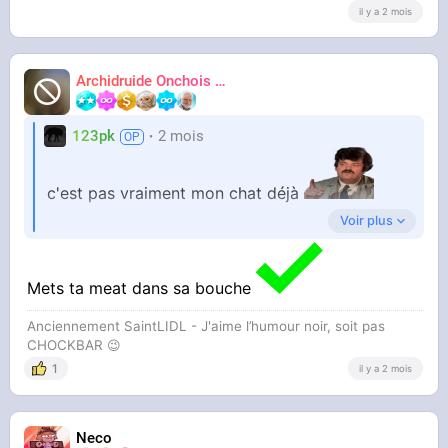
il y a 2 mois
Pas touche
Archidruide Onchois
🍀️🌩️🐻️
James
123pk
2 mois
c'est pas vraiment mon chat déjà
Voir plus
c'est plus un chat errant de merde qui squat
Mets ta meat dans sa bouche
chez moi
Anciennement SaintLIDL - J'aime l’humour noir, soit pas
CHOCKBAR 😉️
Il est complètement attardé et pas très beau. Il
1
il y a 2 mois
se cogne souvent contre des trucs comme un
trisomique. Il aime les calins "violents" et a des
comportements bizarres
Neco