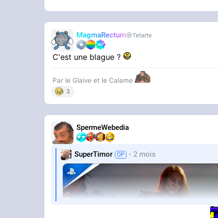
MagmaRectum
Tetarte
C'est une blague ?
Par le Glaive et le Calame
3
SpermeWebedia
SuperTimor
2 mois