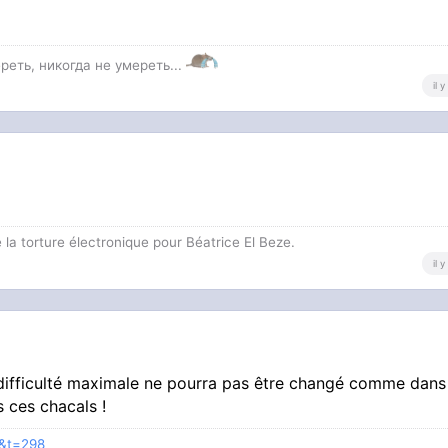
7
реть, никогда не умереть...
il 
 la torture électronique pour Béatrice El Beze.
il 
 difficulté maximale ne pourra pas être changé comme dans 
s ces chacals !
p&t=298