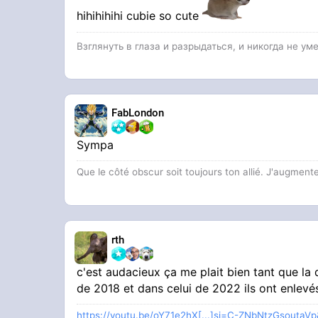
Voilà l'état de tes jeux vidéos depuis 201
18:50
hihihihihi cubie so cute
Взглянуть в глаза и разрыдаться, и никогда не уме
Enjoy
C'est un putain de cube
FabLondon
Le truc est une gelée bleu de dofus
Sympa
Que le côté obscur soit toujours ton allié. J'augmente
Qui a validé ça bordel
rth
c'est audacieux ça me plait bien tant que la
de 2018 et dans celui de 2022 ils ont enlevé
https://youtu.be/oY71e2hX[...]si=C-ZNbNtzGsoutaV