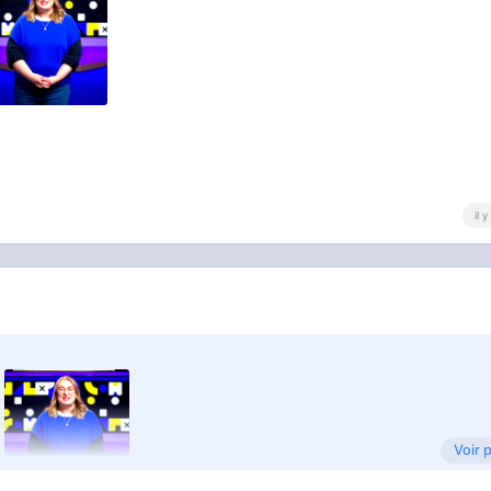
er | PS5
il 
t présenté le prochain GoW, c'est la même merde que les deux
atos dans une espèce d'univers aux orientations asiatiques
Voir 
e compagnon qui remplace Atreus