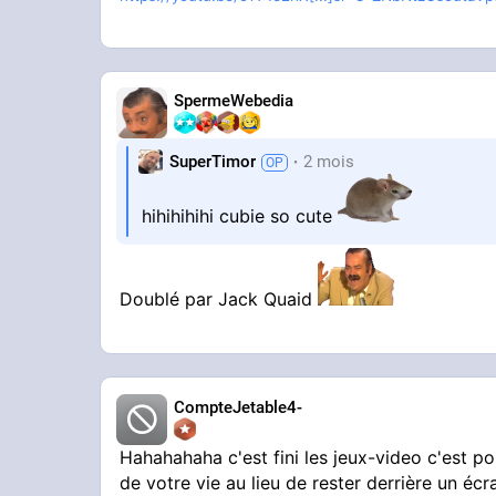
SpermeWebedia
SuperTimor
2 mois
hihihihihi cubie so cute
Doublé par Jack Quaid
CompteJetable4-
Hahahahaha c'est fini les jeux-video c'est pour
de votre vie au lieu de rester derrière un écr