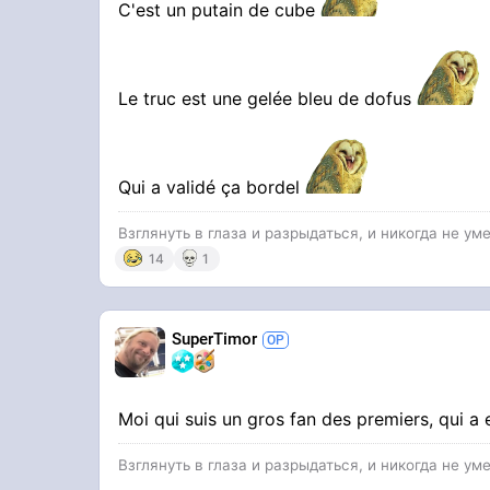
C'est un putain de cube
Le truc est une gelée bleu de dofus
Qui a validé ça bordel
Взглянуть в глаза и разрыдаться, и никогда не уме
14
1
SuperTimor
Moi qui suis un gros fan des premiers, qui a
Взглянуть в глаза и разрыдаться, и никогда не уме