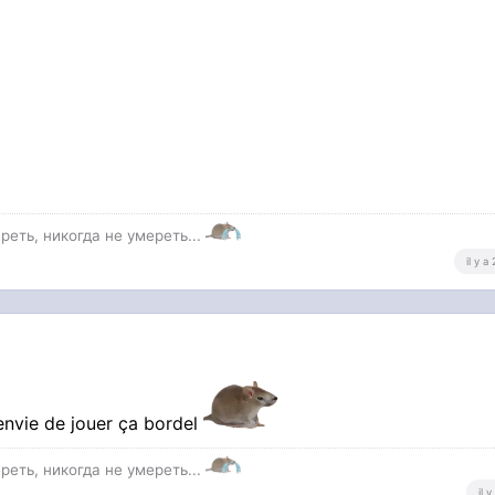
реть, никогда не умереть...
il y a
 envie de jouer ça bordel
реть, никогда не умереть...
il 