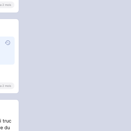
y a 2 mois
y a 2 mois
i truc
re du