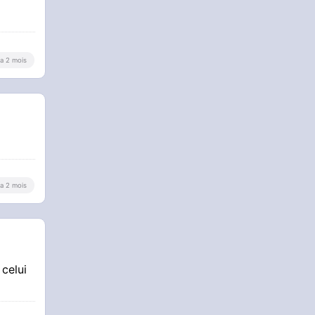
y a 2 mois
y a 2 mois
celui