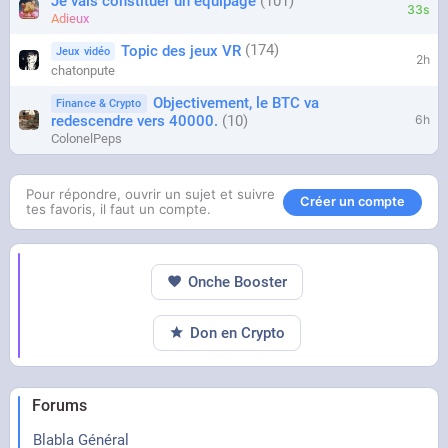
Je vais constituer un équipage
101
33s
Adieux
174
Topic des jeux VR
Jeux vidéo
2h
chatonpute
Objectivement, le BTC va
Finance & Crypto
redescendre vers 40000.
10
6h
ColonelPeps
Pour répondre, ouvrir un sujet et suivre
Créer un compte
tes favoris, il faut un compte.
Onche Booster
Don en Crypto
Forums
Blabla Général