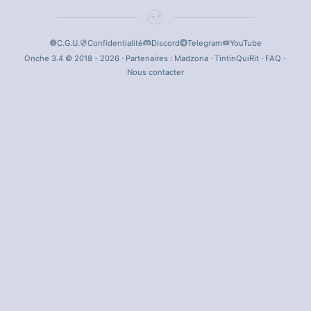
C.G.U.
Confidentialité
Discord
Telegram
YouTube
Onche 3.4 © 2018 - 2026 · Partenaires :
Madzona
·
TintinQuiRit
·
FAQ
·
Nous contacter