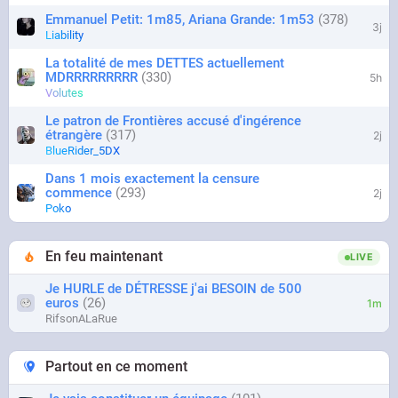
Emmanuel Petit: 1m85, Ariana Grande: 1m53
378
3j
Liability
La totalité de mes DETTES actuellement
MDRRRRRRRRR
330
5h
Volutes
Le patron de Frontières accusé d'ingérence
étrangère
317
2j
BlueRider_5DX
Dans 1 mois exactement la censure
commence
293
2j
Poko
En feu maintenant
LIVE
Je HURLE de DÉTRESSE j'ai BESOIN de 500
euros
26
1m
RifsonALaRue
Partout en ce moment