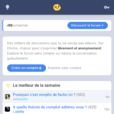
69
connectés
Découvrir le forum
Des milliers de discussions que tu ne verras pas ailleurs. Sur
Onche, chacun peut s'exprimer
librement et anonymement
.
Explore le forum sans compte ou rejoins la conversation
gratuitement.
Créer un compte
Explorer sans compte
Le meilleur de la semaine
Pourquoi c'est remplis de facho ici ?
563
4h
Antoinette
A quelle théorie du complot adhérez vous ?
429
16h
Liability