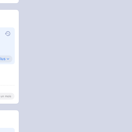
plus
 a un mois
ate