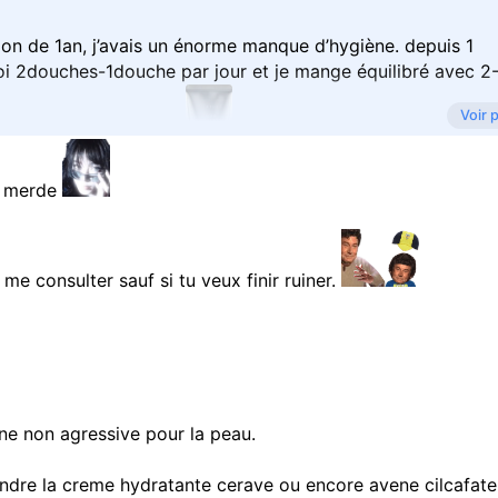
ion de 1an, j’avais un énorme manque d’hygiène. depuis 1
moi 2douches-1douche par jour et je mange équilibré avec 2
Voir 
a merde
s une crème hydratante:
 mon visage, vous avez des conseils avec d’autre produit à
e consulter sauf si tu veux finir ruiner.
ene non agressive pour la peau.
rendre la creme hydratante cerave ou encore avene cilcafate