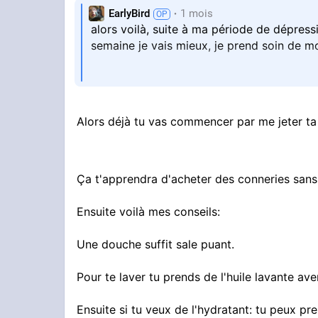
EarlyBird
1 mois
alors voilà, suite à ma période de dépress
semaine je vais mieux, je prend soin de 
Alors déjà tu vas commencer par me jeter t
d’eau par jour, depuis hier je me suis pri
mais je mets seulement ca et de l’eau sur
Ça t'apprendra d'acheter des conneries sans m
mettre sur mon visage ?
Ensuite voilà mes conseils:
#skincare
Une douche suffit sale puant.
Pour te laver tu prends de l'huile lavante av
Ensuite si tu veux de l'hydratant: tu peux p