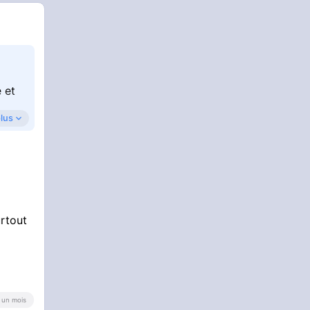
 et
plus
urtout
 a un mois