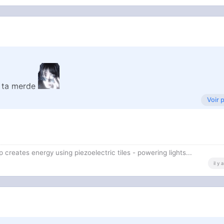
r ta merde
Voir 
s me consulter sauf si tu veux finir ruiner.
ep creates energy using piezoelectric tiles - powering lights...
il y
 avene non agressive pour la peau.
x prendre la creme hydratante cerave ou encore avene cilcaf