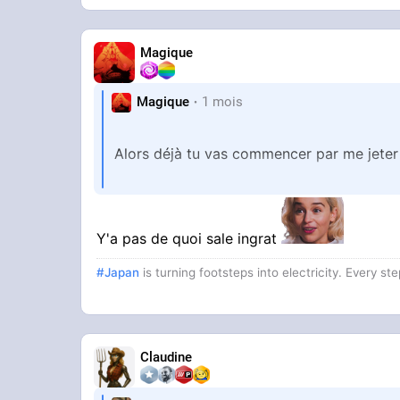
Magique
Magique
1 mois
Alors déjà tu vas commencer par me jete
Ça t'apprendra d'acheter des conneries san
Y'a pas de quoi sale ingrat
Ensuite voilà mes conseils:
#Japan
is turning footsteps into electricity. Every st
Une douche suffit sale puant.
Pour te laver tu prends de l'huile lavante
Claudine
Ensuite si tu veux de l'hydratant: tu peu