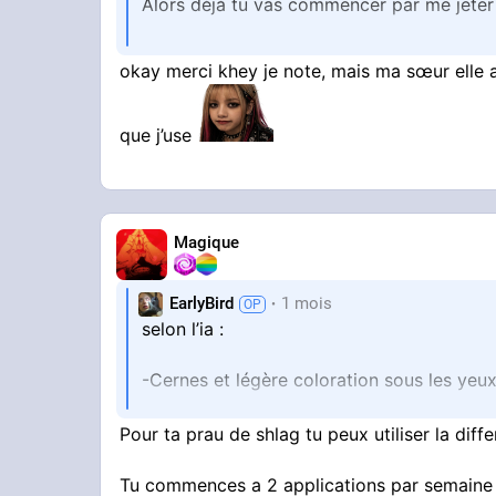
Alors déjà tu vas commencer par me jete
okay merci khey je note, mais ma sœur elle a
Ça t'apprendra d'acheter des conneries san
que j’use
Ensuite voilà mes conseils:
Une douche suffit sale puant.
Magique
Pour te laver tu prends de l'huile lavante
Ensuite si tu veux de l'hydratant: tu peu
EarlyBird
1 mois
hydratante reparateur (j'ai pas encore test
selon l’ia :
Maintenant la routine: si tu veux éviter q
-Cernes et légère coloration sous les yeu
tu dois être déjà bien esquinté dû a ton h
-Texture de peau légèrement irrégulière
Pour ta prau de shlag tu peux utiliser la diffe
Matin : creme solaire la roche posay uvmu
La peau paraît globalement saine, mais on 
mais c'est pas derangeant pour la peau ce
surtout sur les joues et autour du nez.
Tu commences a 2 applications par semaine 