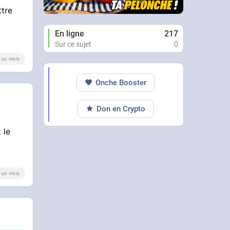
ttre
En ligne
217
Sur ce sujet
0
 a un mois
Onche Booster
Don en Crypto
 le
 a un mois