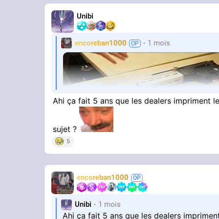
Unibi
encoreban1000
1 mois
Ahi ça fait 5 ans que les dealers impriment 
sujet ?
5
YOUTUBE
encoreban1000
Armes imprimées en 3D : la nouvelle me
INFO
TF1 INFO
Unibi
1 mois
Ahi ça fait 5 ans que les dealers imprime