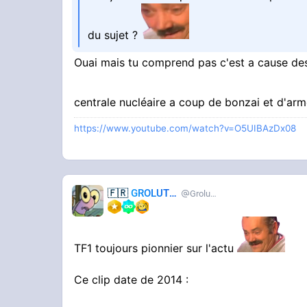
du sujet ?
tkt les dealer en veulent pas toujour l'ex
Ouai mais tu comprend pas c'est a cause des
centrale nucléaire a coup de bonzai et d'a
https://www.youtube.com/watch?v=O5UIBAzDx08
🇫🇷
GROLUTES
Grolutes
TF1 toujours pionnier sur l'actu
Ce clip date de 2014 :