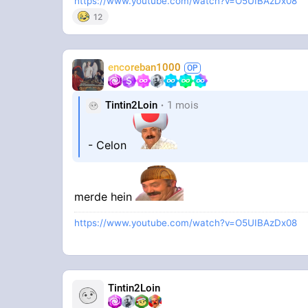
https://www.youtube.com/watch?v=O5UIBAzDx08
12
encoreban1000
Tintin2Loin
1 mois
- Celon
merde hein
https://www.youtube.com/watch?v=O5UIBAzDx08
Tintin2Loin