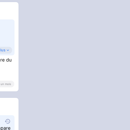
plus
are du
 a un mois
mpare