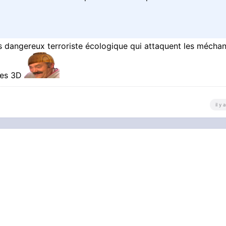
tréme droite
 dangereux terroriste écologique qui attaquent les mécha
rmes 3D
il y