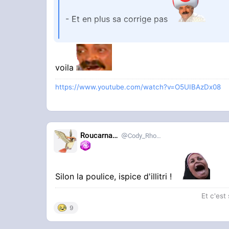
- Et en plus sa corrige pas
- Plus rien m'étonne ici
voila
https://www.youtube.com/watch?v=O5UIBAzDx08
Roucarnage
Cody_Rhodes
Silon la poulice, ispice d'illitri !
Et c'est
9