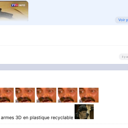
Voir 
il y
nace｜TF1
s armes 3D en plastique recyclable
tréme droite