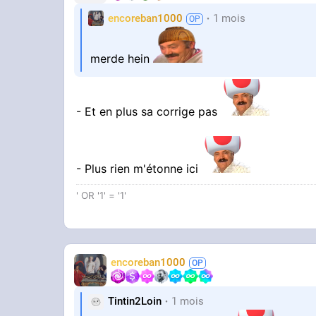
encoreban1000
1 mois
merde hein
- Et en plus sa corrige pas
- Plus rien m'étonne ici
' OR '1' = '1'
encoreban1000
Tintin2Loin
1 mois