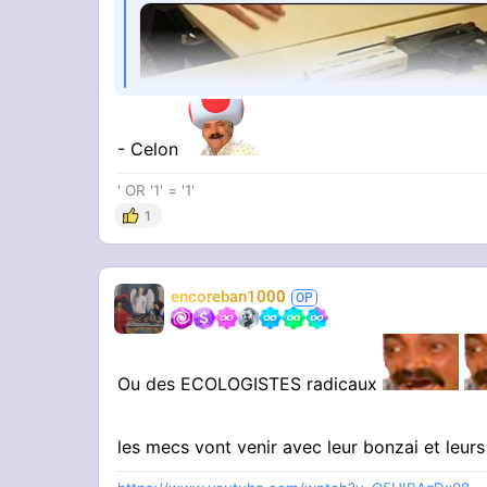
- Celon
' OR '1' = '1'
1
YOUTUBE
Armes imprimées en 3D : la nouvelle me
encoreban1000
INFO
TF1 INFO
Ou des ECOLOGISTES radicaux
les mecs vont venir avec leur bonzai et leur
tkt les dealer en veulent pas toujour l'ex