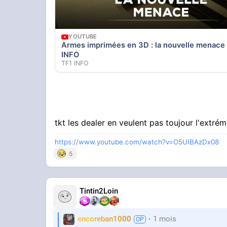
YOUTUBE
Armes imprimées en 3D : la nouvelle menac
INFO
TF1 INFO
tkt les dealer en veulent pas toujour l'extré
https://www.youtube.com/watch?v=O5UIBAzDx08
5
Tintin2Loin
encoreban1000
1 mois