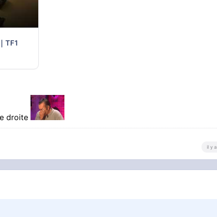
e｜TF1
me droite
il y