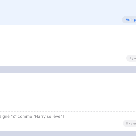
Voir 
il y
 signé "Z" comme "Harry se lève" !
il y a 