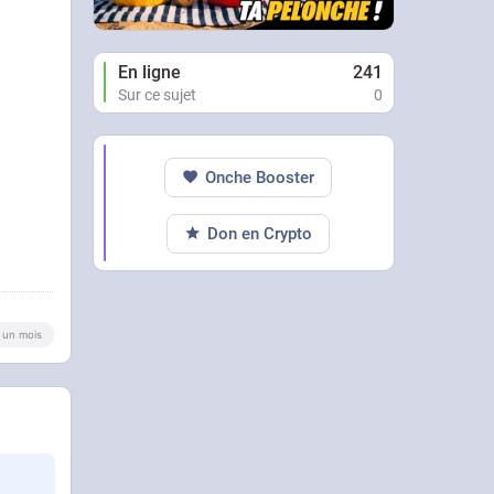
En ligne
241
Sur ce sujet
0
Onche Booster
Don en Crypto
 a un mois