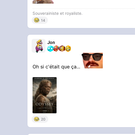
Souverainiste et royaliste.
14
Jon
Oh si c'était que ça...
20