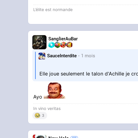
L’élite est normande
SanglierAuBar
SauceInterdite
1 mois
Elle joue seulement le talon d'Achille je cr
Ayo
In vino veritas
3