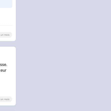
 a un mois
sse.
teur
 a un mois