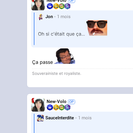
New-Volo
Jon
1 mois
Oh si c'était que ça...
Ça passe
Souverainiste et royaliste.
New-Volo
SauceInterdite
1 mois