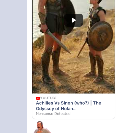
YOUTUBE
Achilles Vs Sinon (who?) | The
Odyssey of Nolan
Nonsense Detected
#memes#shortvideo #ai #odyssey
#funny #fighting