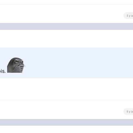
il y
ois.
il y