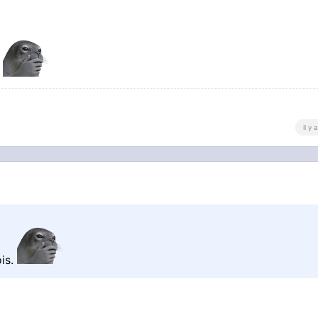
.
il y
ois.