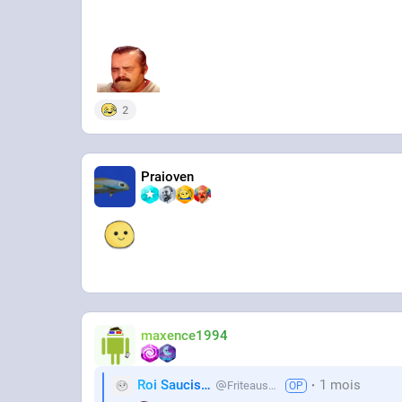
2
Praioven
maxence1994
Roi Saucisse
1 mois
Friteausucre