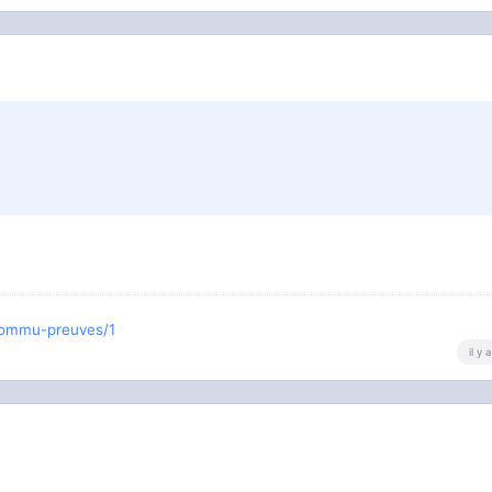
-commu-preuves/1
il y