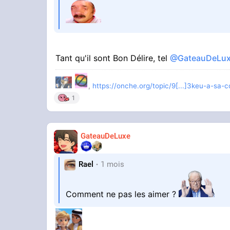
Tant qu'il sont Bon Délire, tel
@GateauDeLu
,
https://onche.org/topic/9[...]3keu-a-sa
1
GateauDeLuxe
Rael
1 mois
Comment ne pas les aimer ?