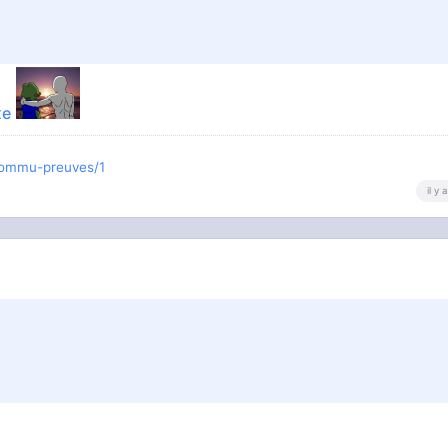
xe
-commu-preuves/1
il y