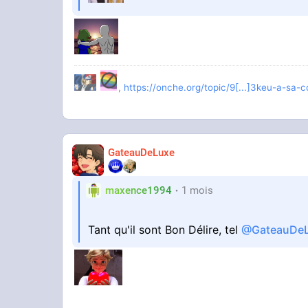
,
https://onche.org/topic/9[...]3keu-a-sa
GateauDeLuxe
maxence1994
1 mois
Tant qu'il sont Bon Délire, tel
@GateauDe