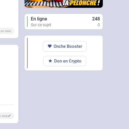
En ligne
248
Sur ce sujet
0
 a un mois
Onche Booster
Don en Crypto
un mois