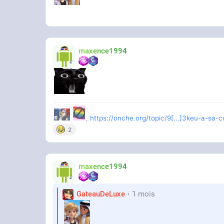
maxence1994
,
https://onche.org/topic/9[...]3keu-a-sa
2
maxence1994
GateauDeLuxe
1 mois