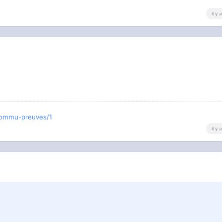
il y
-commu-preuves/1
il y