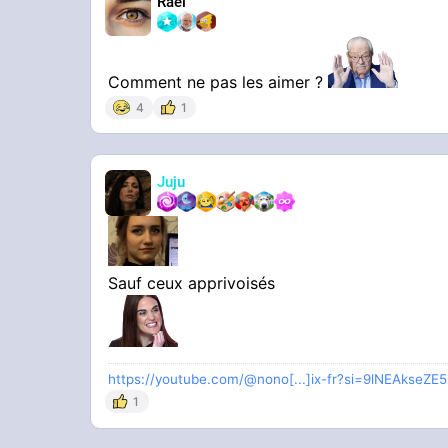
Rael
Comment ne pas les aimer ?
4
1
Juju
Sauf ceux apprivoisés
https://youtube.com/@nono[...]ix-fr?si=9lNEAkseZE
1