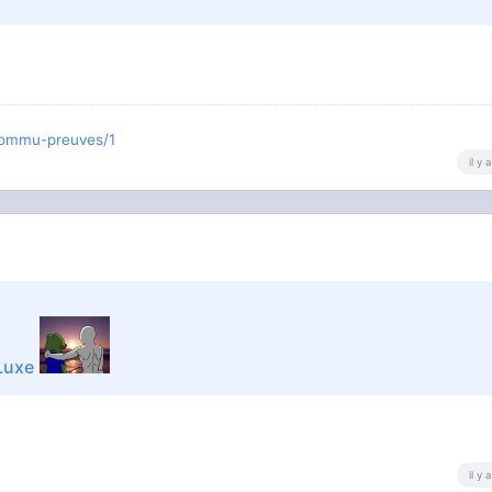
-commu-preuves/1
il y
Luxe
il y