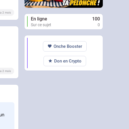
y a 2 mois
En ligne
100
Sur ce sujet
0
Onche Booster
Don en Crypto
y a 2 mois
un