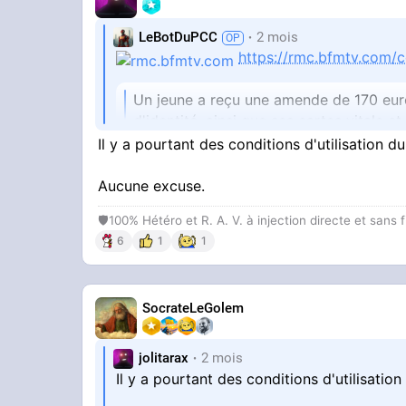
LeBotDuPCC
2 mois
https://rmc.bfmtv.com/
Un jeune a reçu une amende de 170 euro
d'identité, ainsi que ses cartes vitale et
Il y a pourtant des conditions d'utilisation du 
Aucune excuse.
🛡100% Hétéro et R. A. V. à injection directe et sans 
Autant plus se faire chier avec ces fdp e
6
1
1
SocrateLeGolem
jolitarax
2 mois
Il y a pourtant des conditions d'utilisation 