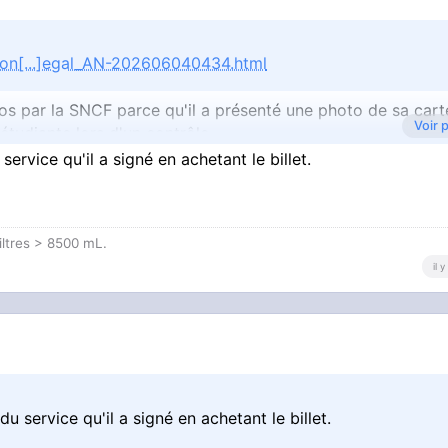
con[...]egal_AN-202606040434.html
s par la SNCF parce qu'il a présenté une photo de sa cart
Voir 
 étudiante lors d'un contrôle.
service qu'il a signé en achetant le billet.
filtres > 8500 mL.
t frauder directement
il 
du service qu'il a signé en achetant le billet.