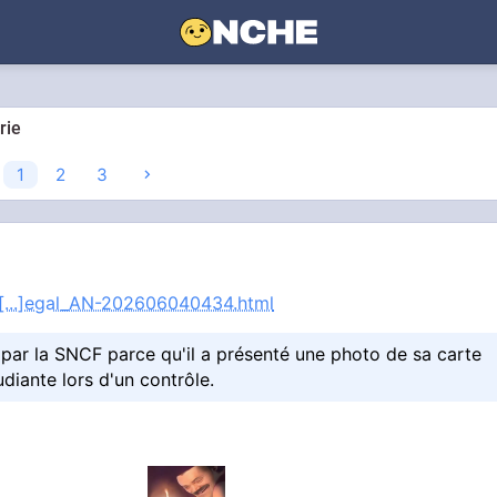
rie
1
2
3
n[...]egal_AN-202606040434.html
par la SNCF parce qu'il a présenté une photo de sa carte
tudiante lors d'un contrôle.