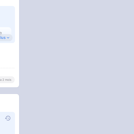
e
plus
y a 2 mois