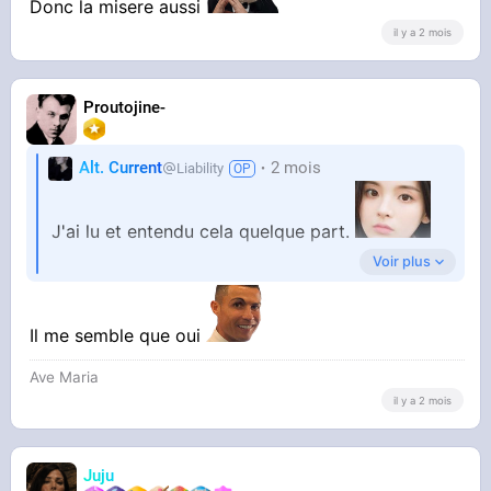
Donc la misere aussi
il y a 2 mois
Proutojine-
Alt. Current
2 mois
Liability
J'ai lu et entendu cela quelque part.
Voir plus
Est-ce que vous confirmez cette hypothèse ?
Il me semble que oui
Ave Maria
il y a 2 mois
Juju