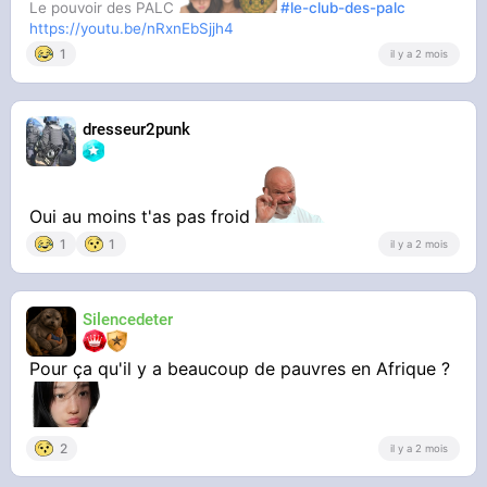
Le pouvoir des PALC
#le-club-des-palc
https://youtu.be/nRxnEbSjjh4
1
il y a 2 mois
dresseur2punk
Oui au moins t'as pas froid
1
1
il y a 2 mois
Silencedeter
Pour ça qu'il y a beaucoup de pauvres en Afrique ?
2
il y a 2 mois