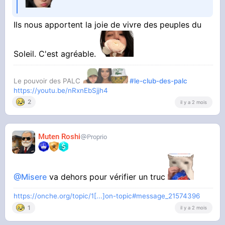
Ils nous apportent la joie de vivre des peuples du
Soleil. C'est agréable.
Le pouvoir des PALC
#le-club-des-palc
https://youtu.be/nRxnEbSjjh4
2
il y a 2 mois
Muten Roshi
Proprio
@Misere
va dehors pour vérifier un truc
https://onche.org/topic/1[...]on-topic#message_21574396
1
il y a 2 mois