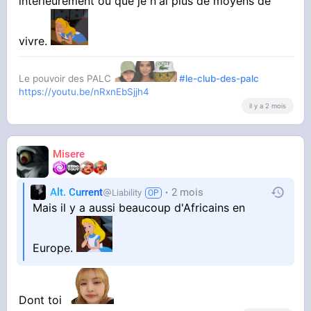
intérieurement ou que je n'ai plus de moyens de
vivre.
Le pouvoir des PALC
#le-club-des-palc
https://youtu.be/nRxnEbSjjh4
il y a 2 mois
Misere
Alt. Current
2 mois
Liability
Mais il y a aussi beaucoup d'Africains en
Europe.
Dont toi