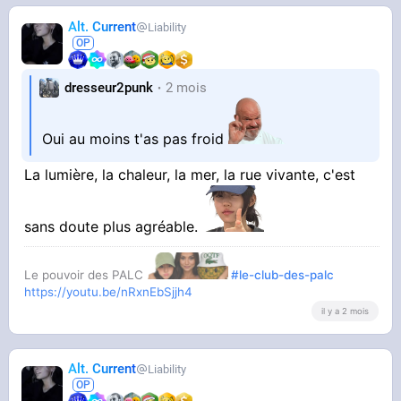
Alt. Current
Liability
dresseur2punk
2 mois
Oui au moins t'as pas froid
La lumière, la chaleur, la mer, la rue vivante, c'est
sans doute plus agréable.
Le pouvoir des PALC
#le-club-des-palc
https://youtu.be/nRxnEbSjjh4
il y a 2 mois
Alt. Current
Liability