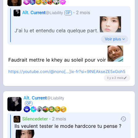
Alt. Current
2 mois
Liability
J'ai lu et entendu cela quelque part.
Voir plus
Est-ce que vous confirmez cette hypothèse ?
Faudrait mettre le khey au soleil pour voir
https://youtube.com/@nono[...]ix-fr?si=9lNEAkseZE5xGoh5
il y a 2 mois
Alt. Current
Liability
Silencedeter
2 mois
Ils veulent tester le mode hardcore tu pense ?