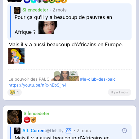
Silencedeter
2 mois
Pour ça qu'il y a beaucoup de pauvres en
Afrique ?
Mais il y a aussi beaucoup d'Africains en Europe.
Le pouvoir des PALC
#le-club-des-palc
https://youtu.be/nRxnEbSjjh4
1
il y a 2 mois
Silencedeter
Alt. Current
2 mois
Liability
Mais il y a aussi beaucoup d'Africains en