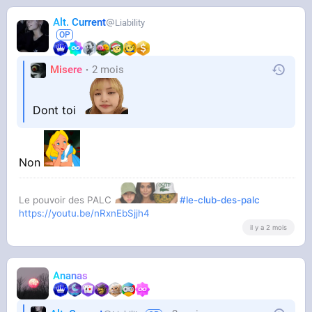
Alt. Current
Liability
Misere
2 mois
Dont toi
Non
Le pouvoir des PALC
#le-club-des-palc
https://youtu.be/nRxnEbSjjh4
il y a 2 mois
Ananas