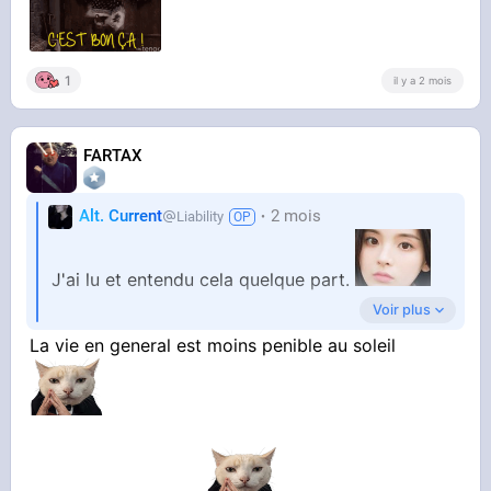
1
il y a 2 mois
FARTAX
Alt. Current
2 mois
Liability
J'ai lu et entendu cela quelque part.
Voir plus
Est-ce que vous confirmez cette hypothèse ?
La vie en general est moins penible au soleil