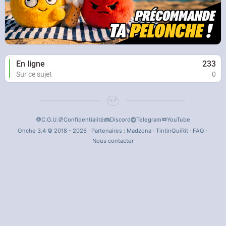
En ligne
233
Sur ce sujet
0
C.G.U.
Confidentialité
Discord
Telegram
YouTube
Onche 3.4 © 2018 - 2026 · Partenaires :
Madzona
·
TintinQuiRit
·
FAQ
·
Nous contacter