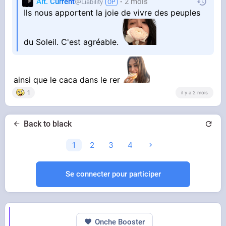
Alt. Current
2 mois
Liability
Ils nous apportent la joie de vivre des peuples
du Soleil. C'est agréable.
ainsi que le caca dans le rer
1
il y a 2 mois
Back to black
1
2
3
4
Se connecter pour participer
Onche Booster