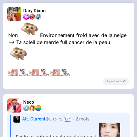
DarylDixon
Non
Environnement froid avec de la neige
--> Ta soleil de merde full cancer de la peau
il y a 2 mois
Neco
Alt. Current
2 mois
Liability
J'ai lu et entendu cela quelque part.