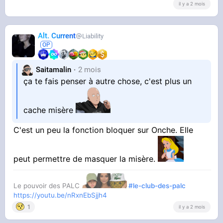
il y a 2 mois
Alt. Current
Liability
Saitamalin
2 mois
ça te fais penser à autre chose, c'est plus un
cache misère
C'est un peu la fonction bloquer sur Onche. Elle
peut permettre de masquer la misère.
Le pouvoir des PALC
#le-club-des-palc
https://youtu.be/nRxnEbSjjh4
1
il y a 2 mois