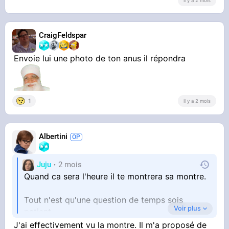
il y a 2 mois
Aidez-moi, je vous en supplie à genoux.
Je ne suis qu'une merde face à lui et je me
CraigFeldspar
comporte comme une adolescente en chaleur
devant Timothée Chalamet.
Envoie lui une photo de ton anus il répondra
1
il y a 2 mois
Albertini
Juju
2 mois
Quand ca sera l'heure il te montrera sa montre.
Tout n'est qu'une question de temps sois
Voir plus
patient.
J'ai effectivement vu la montre. Il m'a proposé de