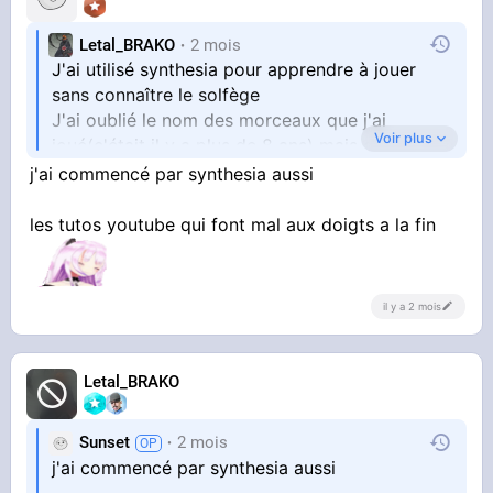
Letal_BRAKO
2 mois
J'ai utilisé synthesia pour apprendre à jouer
sans connaître le solfège
J'ai oublié le nom des morceaux que j'ai
Voir plus
joué(c'était il y a plus de 8 ans) mais c'était des
trucs simples , et au moins un de Bach
j'ai commencé par synthesia aussi
les tutos youtube qui font mal aux doigts a la fin
il y a 2 mois
Letal_BRAKO
Sunset
2 mois
j'ai commencé par synthesia aussi