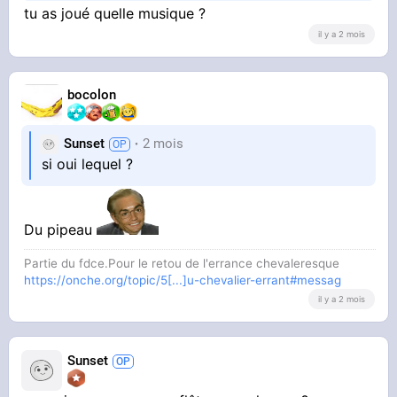
tu as joué quelle musique ?
il y a 2 mois
bocolon
Sunset
2 mois
si oui lequel ?
Du pipeau
Partie du fdce.Pour le retou de l'errance chevaleresque
https://onche.org/topic/5[...]u-chevalier-errant#messag
il y a 2 mois
Sunset