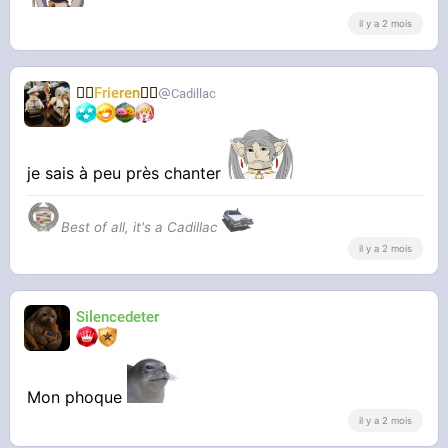
il y a 2 mois
🧝‍♀️
Frieren
🧝‍♀️
Cadillac
je sais à peu près chanter
Best of all, it's a Cadillac
il y a 2 mois
Silencedeter
Mon phoque
il y a 2 mois