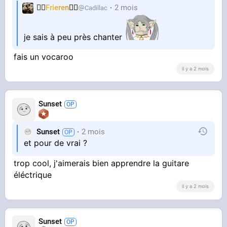
🧝‍♀️
Frieren
🧝‍♀️
2 mois
Cadillac
je sais à peu près chanter
fais un vocaroo
il y a 2 mois
Sunset
Sunset
2 mois
et pour de vrai ?
trop cool, j'aimerais bien apprendre la guitare
éléctrique
il y a 2 mois
Sunset