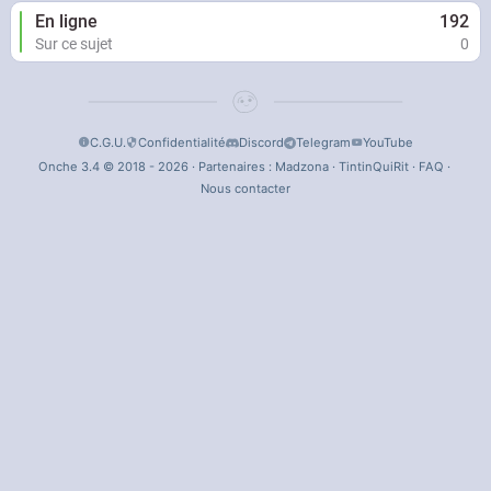
En ligne
192
Sur ce sujet
0
C.G.U.
Confidentialité
Discord
Telegram
YouTube
Onche 3.4 © 2018 - 2026 · Partenaires :
Madzona
·
TintinQuiRit
·
FAQ
·
Nous contacter