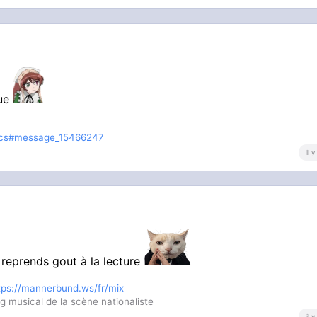
que
opics#message_15466247
il 
e reprends gout à la lecture
tps://mannerbund.ws/fr/mix
g musical de la scène nationaliste
il 