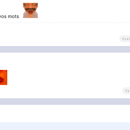
 vos mots
il y a
il 