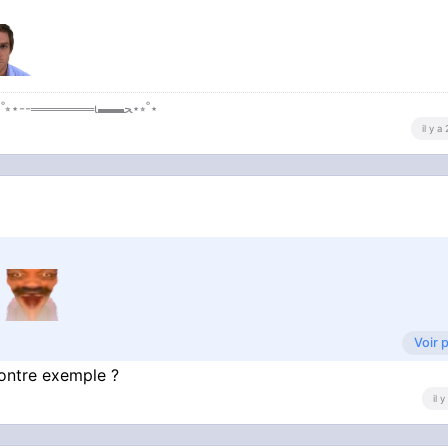
⋆˚⭒⋆▬▬ι═══════ﺤ ⋆⭒˚⋆ 「ϟ ✦ 𝔗𝔲 𝔢𝔰 𝔪𝔬𝔫 𝔰𝔬𝔩𝔢𝔦𝔩 ✦ ϟ 」 ⋆˚⭒⋆--═══════ι▬▬ﺤ⋆⭒˚⋆
il y a
Voir 
contre exemple ?
inées
il 