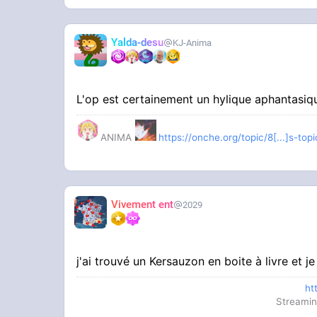
Yalda-desu
KJ-Anima
L'op est certainement un hylique aphantasi
ANIMA
https://onche.org/topic/8[...]s-t
Vivement ent
2029
j'ai trouvé un Kersauzon en boite à livre et j
ht
Streamin