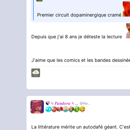
Premier circuit dopaminergique cramé
Depuis que j'ai 8 ans je déteste la lecture
J'aime que les comics et les bandes dessin
🍃
ϟ 𝑷𝒂𝒏𝒅𝒐𝒓𝒂 ϟ
🍃
RealJackie
La littérature mérite un autodafé géant. C'est