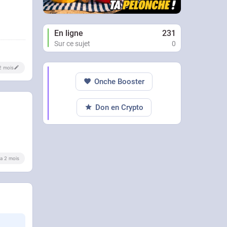
En ligne
231
Sur ce sujet
0
 2 mois
Onche Booster
Don en Crypto
y a 2 mois