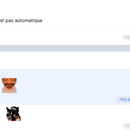
est pas automatique
il 
Voir 
inées
"
il 