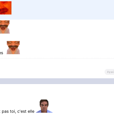
ées
il y a
 pas toi, c'est elle