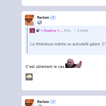
Raclure
🍃
ϟ 𝑷𝒂𝒏𝒅𝒐𝒓𝒂 ϟ
🍃
2 mois
RealJackie
La littérature mérite un autodafé géant. C'
Pendre aussi tous les auteurs de roman
C'est sûrement le cas
Raclure