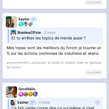
il y a 2 mois
kasher
Branleur2Pote
2 mois
Et tu arrêtes les topics de merde aussi ?
Mes topax sont les meilleurs du forom je touche un
% sur les actions onchoises de voluthess et skeno
anciennement LaGueuse, la seule et unique vraie ex-gueuse
du forom.
il y a 2 mois
GrosMalin
kasher
2 mois
Ça fait vieille conne dire ça oui,même si c’est