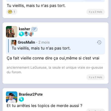
Les générations sont pires de décennies en
Tu vieillis, mais tu n'as pas tort.
décennies
1
il y a 2 mois
Dans 10 ans la génération tasty crousty ce sera
pire que ma génération o’tacos
kasher
Y’a rien à sauver
GrosMalin
2 mois
Tu vieillis, mais tu n'as pas tort.
Les bons éléments seront des dommages
collatéraux
Ça fait vieille conne dire ça oui,même si c’est vrai
anciennement LaGueuse, la seule et unique vraie ex-gueuse
du forom.
il y a 2 mois
Branleur2Pote
Et tu arrêtes les topics de merde aussi ?