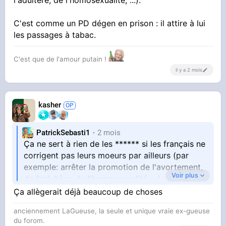
l'adultère, de l'homosexualité, ...).
C'est comme un PD dégen en prison : il attire à lui
les passages à tabac.
C'est que de l'amour putain !
il y a 2 mois
kasher
PatrickSebasti1
2 mois
Ça ne sert à rien de les ****** si les français ne
corrigent pas leurs moeurs par ailleurs (par
exemple: arrêter la promotion de l'avortement,
Voir plus
de l'adultère, de l'homosexualité, ...).
Ça allègerait déjà beaucoup de choses
C'est comme un PD dégen en prison : il attire à
anciennement LaGueuse, la seule et unique vraie ex-gueuse
lui les passages à tabac.
du forom.