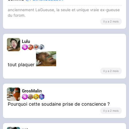
anciennement LaGueuse, la seule et unique vraie ex-gueuse
du forom.
il y a 2 mois
Lulu
tout plaquer
il y a 2 mois
GrosMalin
Pourquoi cette soudaine prise de conscience ?
il y a 2 mois