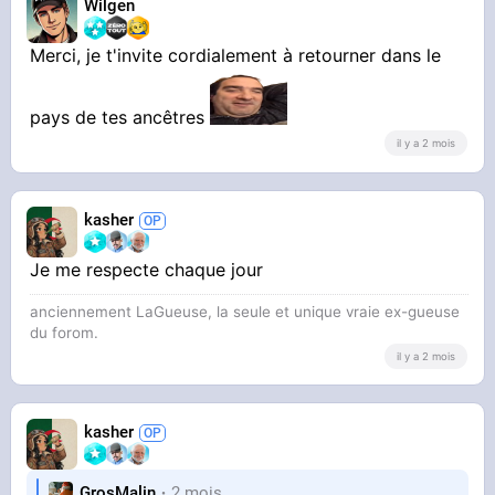
Wilgen
Merci, je t'invite cordialement à retourner dans le
pays de tes ancêtres
il y a 2 mois
kasher
Je me respecte chaque jour
anciennement LaGueuse, la seule et unique vraie ex-gueuse
du forom.
il y a 2 mois
kasher
GrosMalin
2 mois