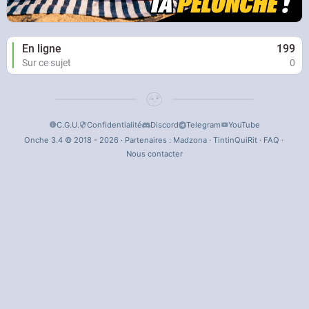
En ligne
199
Sur ce sujet
0
C.G.U.
Confidentialité
Discord
Telegram
YouTube
Onche 3.4 © 2018 - 2026 · Partenaires :
Madzona
·
TintinQuiRit
·
FAQ
·
Nous contacter