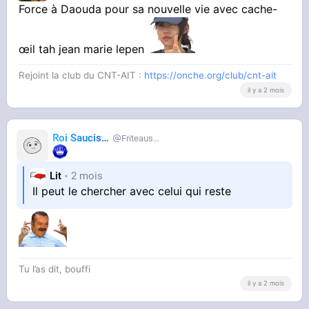
Force à Daouda pour sa nouvelle vie avec cache-
œil tah jean marie lepen
Rejoint la club du CNT-AIT :
https://onche.org/club/cnt-ait
il y a 2 mois
Roi Saucisse
Friteausucre
Lit
2 mois
Il peut le chercher avec celui qui reste
Tu l’as dit, bouffi
il y a 2 mois