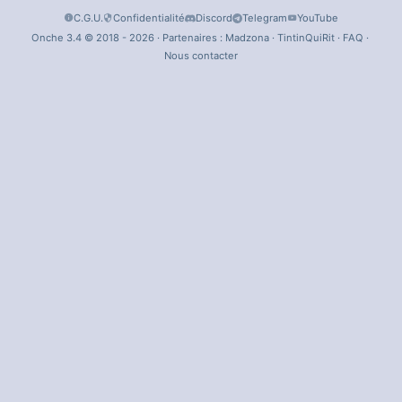
C.G.U.
Confidentialité
Discord
Telegram
YouTube
Onche 3.4 © 2018 - 2026 · Partenaires :
Madzona
·
TintinQuiRit
·
FAQ
·
Nous contacter