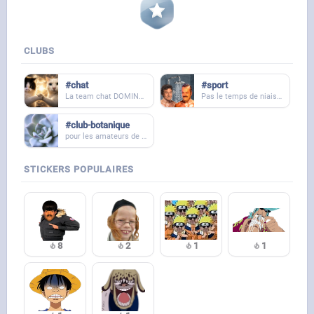
CLUBS
#chat
#sport
La team chat DOMINE le forum 👑 Les chiens on vous baise vous et vos soeurs
Pas le temps de niaiser bouboule, ici c'est cash dans la transpiration.
#club-botanique
pour les amateurs de plantes, tout types confondus.
STICKERS POPULAIRES
8
2
1
1