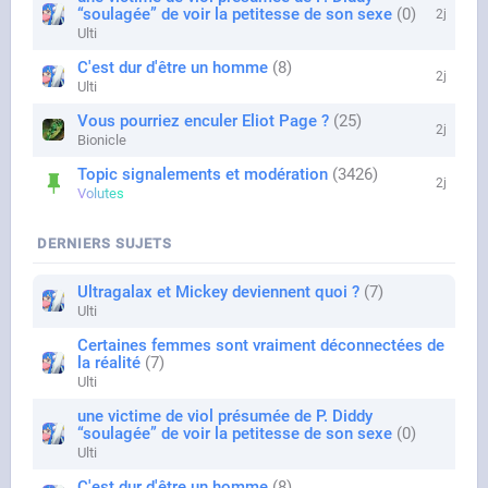
“soulagée” de voir la petitesse de son sexe
0
2j
Ulti
C'est dur d'être un homme
8
2j
Ulti
Vous pourriez enculer Eliot Page ?
25
2j
Bionicle
Topic signalements et modération
3426
2j
Volutes
DERNIERS SUJETS
Ultragalax et Mickey deviennent quoi ?
7
Ulti
Certaines femmes sont vraiment déconnectées de
la réalité
7
Ulti
une victime de viol présumée de P. Diddy
“soulagée” de voir la petitesse de son sexe
0
Ulti
C'est dur d'être un homme
8