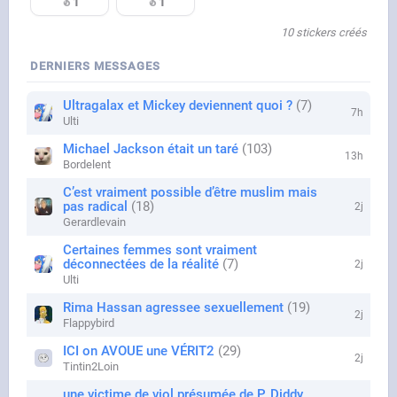
1
1
10 stickers créés
DERNIERS MESSAGES
Ultragalax et Mickey deviennent quoi ?
7
7h
Ulti
Michael Jackson était un taré
103
13h
Bordelent
C’est vraiment possible d’être muslim mais
pas radical
18
2j
Gerardlevain
Certaines femmes sont vraiment
déconnectées de la réalité
7
2j
Ulti
Rima Hassan agressee sexuellement
19
2j
Flappybird
ICI on AVOUE une VÉRIT2
29
2j
Tintin2Loin
une victime de viol présumée de P. Diddy