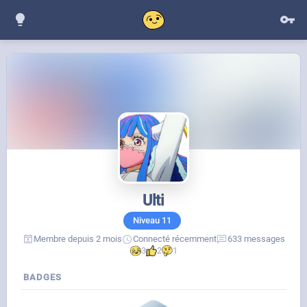
Ulti
Niveau
11
Membre depuis 2 mois
Connecté récemment
633 messages
3
2
1
BADGES