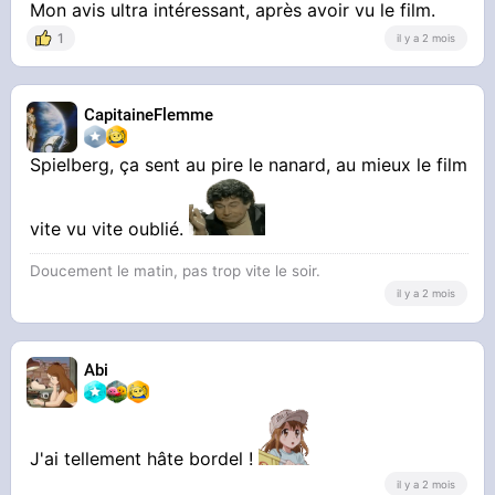
Mon avis ultra intéressant, après avoir vu le film.
1
il y a 2 mois
CapitaineFlemme
Spielberg, ça sent au pire le nanard, au mieux le film
vite vu vite oublié.
Doucement le matin, pas trop vite le soir.
il y a 2 mois
Abi
J'ai tellement hâte bordel !
il y a 2 mois