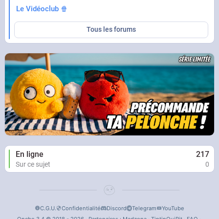
Le Vidéoclub 🍿
Tous les forums
En ligne
217
Sur ce sujet
0
C.G.U.
Confidentialité
Discord
Telegram
YouTube