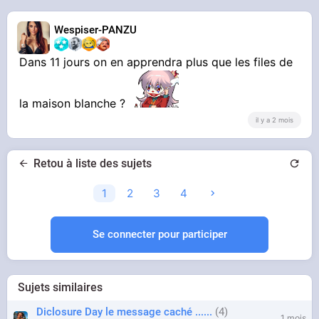
prouvait, cela vous ferait-il peur ?
Wespiser-PANZU
Trailer :
Dans 11 jours on en apprendra plus que les files de
la maison blanche ?
il y a 2 mois
Retou à liste des sujets
1
2
3
4
YOUTUBE
Se connecter pour participer
Vidéo YouTube
Sujets similaires
Musique : John Williams
Diclosure Day le message caché ......
4
1 mois