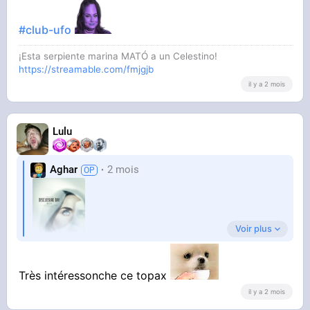
Premier film qui me hype depuis longtemps. Je
#club-ufo
croise les doigts pour que les aliens ne soient
¡Esta serpiente marina MATÓ a un Celestino!
https://streamable.com/fmjgjb
pas des trans lesbienne LFisted.
il y a 2 mois
Qui est ready ?
Lulu
Aghar
2 mois
Voir plus
Très intéressonche ce topax
Synopsis : Si vous découvriez que nous n'étions
il y a 2 mois
pas seuls, si quelqu'un vous le montrait, vous le