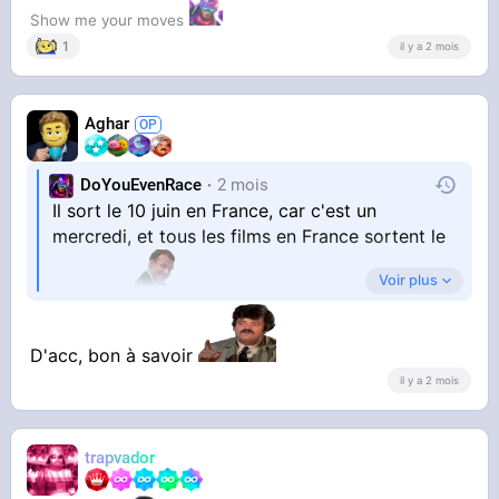
Show me your moves
1
il y a 2 mois
Aghar
DoYouEvenRace
2 mois
Il sort le 10 juin en France, car c'est un
mercredi, et tous les films en France sortent le
YOUTUBE
Vidéo YouTube
Voir plus
mercredi
Musique : John Williams
Il sort le 12 pour le reste tiers-monde
D'acc, bon à savoir
il y a 2 mois
Sortie : 12 juin 2026
Ce film arrive au moment ou les dossiers UFO
trapvador
sont progressivement déclassifiés.