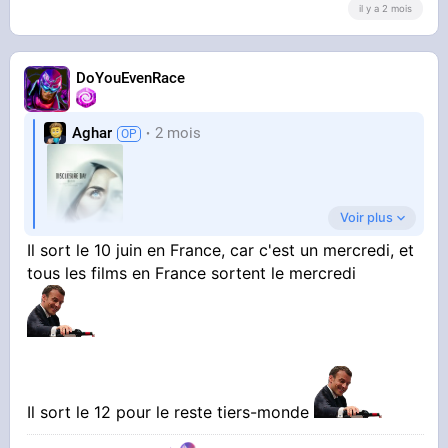
il y a 2 mois
DoYouEvenRace
Aghar
2 mois
Voir plus
Il sort le 10 juin en France, car c'est un mercredi, et
tous les films en France sortent le mercredi
Synopsis : Si vous découvriez que nous n'étions
pas seuls, si quelqu'un vous le montrait, vous le
prouvait, cela vous ferait-il peur ?
Il sort le 12 pour le reste tiers-monde
Trailer :