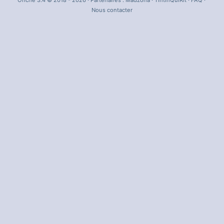
Onche 3.4 © 2018 - 2026 · Partenaires :
Madzona
·
TintinQuiRit
·
FAQ
·
Nous contacter