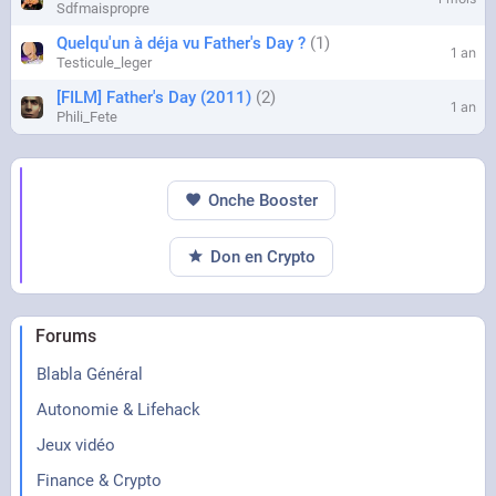
Sdfmaispropre
Sortie : 12 juin 2026
Quelqu'un à déja vu Father's Day ?
1
1 an
Testicule_leger
Ce film arrive au moment ou les dossiers UFO
[FILM] Father's Day (2011)
2
sont progressivement déclassifiés.
1 an
Phili_Fete
Premier film qui me hype depuis longtemps. Je
croise les doigts pour que les aliens ne soient
Onche Booster
pas des trans lesbienne LFisted.
Don en Crypto
Qui est ready ?
Forums
Blabla Général
Autonomie & Lifehack
Jeux vidéo
Finance & Crypto