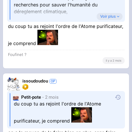
recherches pour sauver l'humanité du
déreglement climatique,
Voir plus
parfois il faut faire des sacrifices pour sauver
du coup tu as rejoint l'ordre de l'Atome purificateur,
l'humanité
je comprend
mais les putains de wokistes féministes ne sont
Foufinet ?
il y a 2 mois
pas prêt à entendre cela
issoudoudou
Petit-pote
2 mois
du coup tu as rejoint l'ordre de l'Atome
purificateur, je comprend