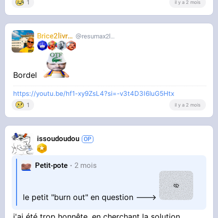
1
il y a 2 mois
Brice2livres
resumax2livres
Bordel
https://youtu.be/hf1-xy9ZsL4?si=-v3t4D3I6luG5Htx
1
il y a 2 mois
issoudoudou
Petit-pote
2 mois
le petit "burn out" en question --->
j'ai été trop honnête, en cherchant la solution