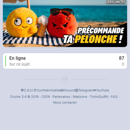
En ligne
87
Sur ce sujet
0
C.G.U.
Confidentialité
Discord
Telegram
YouTube
Onche 3.4 © 2018 - 2026 · Partenaires :
Madzona
·
TintinQuiRit
·
FAQ
·
Nous contacter