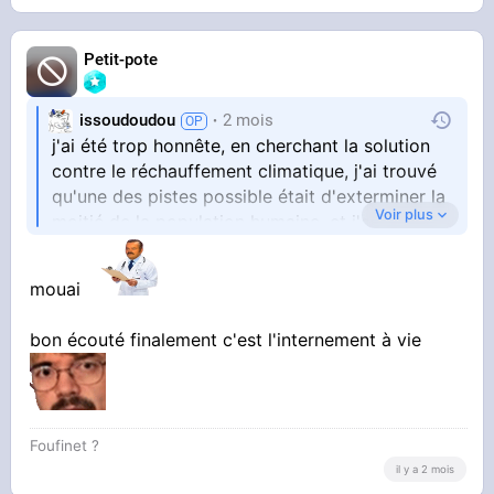
Petit-pote
issoudoudou
2 mois
j'ai été trop honnête, en cherchant la solution
contre le réchauffement climatique, j'ai trouvé
qu'une des pistes possible était d'exterminer la
Voir plus
moitié de la population humaine, et j'en ai fais
des insomnies
mouai
c'est complétement utopique de croire qu'on
va pouvoir vivre comme ça éternellement, toute
bon écouté finalement c'est l'internement à vie
façon vous allez bientot le voir, inflation,
pénurie, famine,
si l'homme n'agit pas, on va se faire selection
Foufinet ?
naturelle par les lois du marché, et il y aura tout
il y a 2 mois
simplement plus rien à bouffer.