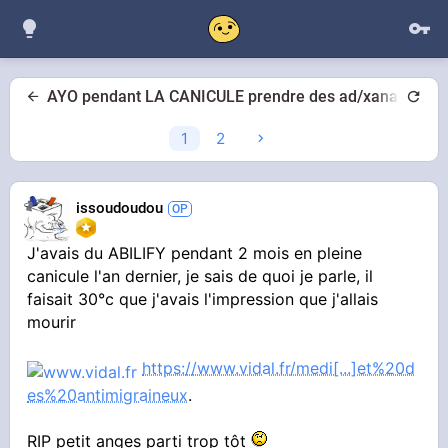
AYO pendant LA CANICULE prendre des ad/xanax/ant
1
2
issoudoudou
J'avais du ABILIFY pendant 2 mois en pleine
canicule l'an dernier, je sais de quoi je parle, il
faisait 30°c que j'avais l'impression que j'allais
mourir
https://www.vidal.fr/medi[...]et%20d
es%20antimigraineux
.
RIP petit anges parti trop tôt