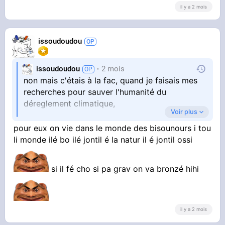
il y a 2 mois
issoudoudou
issoudoudou
2 mois
non mais c'étais à la fac, quand je faisais mes
recherches pour sauver l'humanité du
déreglement climatique,
Voir plus
parfois il faut faire des sacrifices pour sauver
pour eux on vie dans le monde des bisounours i tou
l'humanité
li monde ilé bo ilé jontil é la natur il é jontil ossi
mais les putains de wokistes féministes ne sont
si il fé cho si pa grav on va bronzé hihi
pas prêt à entendre cela
il y a 2 mois