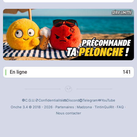
En ligne
141
C.G.U.
Confidentialité
Discord
Telegram
YouTube
Onche 3.4 © 2018 - 2026 · Partenaires :
Madzona
·
TintinQuiRit
·
FAQ
·
Nous contacter