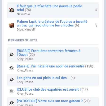
Il faut que je m'achète une nouvelle poele
tefal
76
3j
New-Volo
Palmer Luck le créateur de l'oculus a inventé
un truc qui révolutionne les chiottes
6
3j
Dieu_Himself
DERNIERS SUJETS
[RUSSIE] Frontières terrestres fermées à
l'Ouest
22
Khey_Passa
[Russie] J'ai installé une appli de rencontre
138
Khey_Passa
Les gens en ont plein le cul des...
4
Khey_Passa
[CLUB] Le club des expatriés est ouvert !
14
Khey_Passa
[PATISSERIE] Votre avis sur mon gâteau ?
21
Khey_Passa