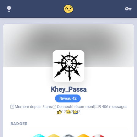
Khey_Passa
Niveau
42
Membre depuis 3 ans
Connecté récemment
9 406 messages
12
2
2
BADGES