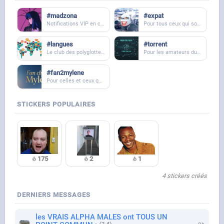
#madzona
#expat
Notifications VIP en cas de sorties musicales (Youtube ou Vocaroo) - Aucun spam
Pour tous ceux qui sont expatriés ou y songent. N'hésitez pas à tagger le club dans vos topics si vous avez des questions à poser à nos migrants franchouillards
#langues
#torrent
Le club des polyglottes et de ceux qui apprennent ou s'intéressent aux langues étrangères.
Pour les amateurs du p2p
#fan2mylene
Pour celles et ceux qui assume apprécier Mylène
STICKERS POPULAIRES
175
2
1
4 stickers créés
DERNIERS MESSAGES
les VRAIS ALPHA MALES ont TOUS UN