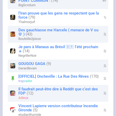
POINT COMMUN :
14
8h
BigScrotum
l'Iran prouve que les gens ne respectent que la
force
79
1j
Thalmorjuif
Des gauchiasse me Harcele ( menace de V ou
💀 )
43
2j
Bouteille2pisse
Je pars à Manaus au Brésil 🇧🇷 l'été prochain
☀️
14
2j
NegrillerNoir
GOUGOU GAGA
9
2j
Gerardlevain
[OFFICIEL] Oncheville : La Rue Des Rêves
170
2j
trapvador
Il faudrait peut-être dire à Reddit que c'est des
FDP
12
2j
Adieux
Vincent Lapierre version contributeur Incendie
Gironde
5
2j
etudianthumide