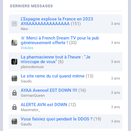
DERNIERS MESSAGES
L'Espagne explose la France en 2023
AYAAAAAAAAAAAAAAA
151
3 ans
Neo-
🚨 Merci à French Dream TV pour la pub
généreusement offerte !
33
3 ans
Volutes
La pharmacienne tout à l'heure : "Je
m'occupe de vous"
6
3 ans
pleinsdennuis
Le site rame du cul quand même
13
3 ans
Gaudu
AYAA Avenoel EST DOWN !!!!
16
3 ans
GermanQueen
ALERTE AVN est DOWN
12
3 ans
Maximator_
Vous faisiez quoi pendant le DDOS ?
19
3 ans
Gaudu