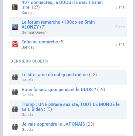
407 connectés, le DDOS n'a servit à rien
:rire:
27
3 ans
Kanojo
Le forum remarche +100co en 5min
ALONZY
7
3 ans
GermanQueen
Enfin sa remarche
5
3 ans
Banday
DERNIERS SUJETS
Le site rame du cul quand même
13
Gaudu
Vous faisiez quoi pendant le DDOS ?
19
Gaudu
Trump : UNE phrase sexiste, TOUT LE MONDE le
sait. Biden :
5
Gaudu
Je vais apprendre le JAPONAIS
23
Gaudu