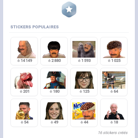
STICKERS POPULAIRES
14 149
2 880
1 593
1 025
201
180
125
64
54
49
44
18
16 stickers créés