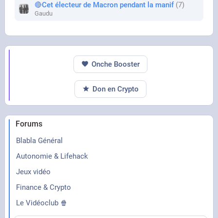
🔴Cet électeur de Macron pendant la manif
7
Gaudu
Onche Booster
Don en Crypto
Forums
Blabla Général
Autonomie & Lifehack
Jeux vidéo
Finance & Crypto
Le Vidéoclub 🍿