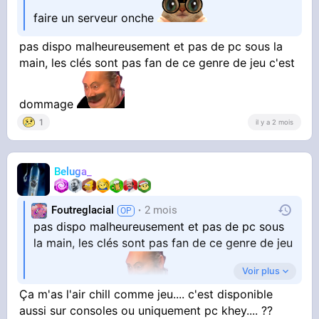
Si tu veut un résumé non exhaustif = tu peut
faire un serveur onche
pas dispo malheureusement et pas de pc sous la
main, les clés sont pas fan de ce genre de jeu c'est
dommage
1
il y a 2 mois
Beluga_
Foutreglacial
2 mois
pas dispo malheureusement et pas de pc sous
la main, les clés sont pas fan de ce genre de jeu
Voir plus
c'est dommage
Ça m'as l'air chill comme jeu.... c'est disponible
aussi sur consoles ou uniquement pc khey.... ??