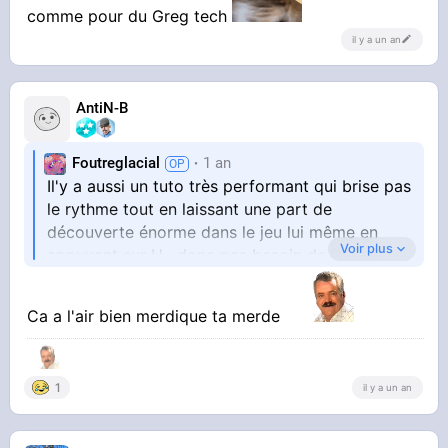
comme pour du Greg tech
il y a un an
AntiN-B
Foutreglacial
1 an
Il'y a aussi un tuto très performant qui brise pas
le rythme tout en laissant une part de
découverte énorme dans le jeu lui même en
Voir plus
appuyant sur H , donc pas besoin de lire des
wiki jusqu'à l'infini comme pour du Greg tech
Ca a l'air bien merdique ta merde
1
il y a un an