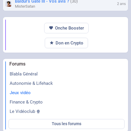
Baldur's Gate III - Vos avis ?
30
2 ans
MisterSatan
Onche Booster
Don en Crypto
Forums
Blabla Général
Autonomie & Lifehack
Jeux vidéo
Finance & Crypto
Le Vidéoclub 🍿
Tous les forums