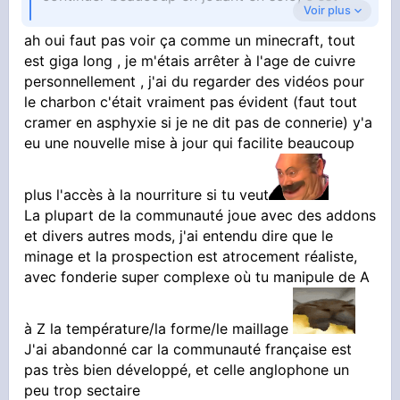
Voir plus
ah oui faut pas voir ça comme un minecraft, tout
fatiguant de tout faire tout seul
est giga long , je m'étais arrêter à l'age de cuivre
personnellement , j'ai du regarder des vidéos pour
La j'ai essayé de faire du charbon comme dans
le charbon c'était vraiment pas évident (faut tout
une vidéo mais en ouvrant le truc y avait plus
cramer en asphyxie si je ne dit pas de connerie) y'a
eu une nouvelle mise à jour qui facilite beaucoup
rien tout avait brulé
plus l'accès à la nourriture si tu veut
La plupart de la communauté joue avec des addons
et divers autres mods, j'ai entendu dire que le
minage et la prospection est atrocement réaliste,
avec fonderie super complexe où tu manipule de A
à Z la température/la forme/le maillage
J'ai abandonné car la communauté française est
pas très bien développé, et celle anglophone un
peu trop sectaire