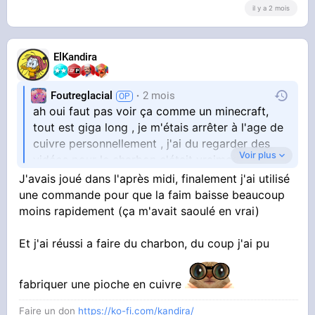
il y a 2 mois
ElKandira
Foutreglacial
2 mois
ah oui faut pas voir ça comme un minecraft,
tout est giga long , je m'étais arrêter à l'age de
cuivre personnellement , j'ai du regarder des
Voir plus
vidéos pour le charbon c'était vraiment pas
évident (faut tout cramer en asphyxie si je ne
J'avais joué dans l'après midi, finalement j'ai utilisé
dit pas de connerie) y'a eu une nouvelle mise à
une commande pour que la faim baisse beaucoup
jour qui facilite beaucoup plus l'accès à la
moins rapidement (ça m'avait saoulé en vrai)
Et j'ai réussi a faire du charbon, du coup j'ai pu
nourriture si tu veut
La plupart de la communauté joue avec des
addons et divers autres mods, j'ai entendu dire
fabriquer une pioche en cuivre
que le minage et la prospection est atrocement
Faire un don
https://ko-fi.com/kandira/
réaliste, avec fonderie super complexe où tu