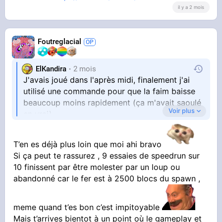
il y a 2 mois
manipule de A à Z la température/la forme/le
maillage
Foutreglacial
J'ai abandonné car la communauté française
est pas très bien développé, et celle
ElKandira
2 mois
anglophone un peu trop sectaire
J'avais joué dans l'après midi, finalement j'ai
utilisé une commande pour que la faim baisse
beaucoup moins rapidement (ça m'avait saoulé
Voir plus
en vrai)
Et j'ai réussi a faire du charbon, du coup j'ai pu
T’en es déjà plus loin que moi ahi bravo
Si ça peut te rassurez , 9 essaies de speedrun sur
fabriquer une pioche en cuivre
10 finissent par être molester par un loup ou
abandonné car le fer est à 2500 blocs du spawn ,
meme quand t’es bon c’est impitoyable
Mais t’arrives bientot à un point où le gameplay et