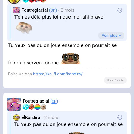
Foutreglacial
2 mois
T’en es déjà plus loin que moi ahi bravo
Voir plus
Si ça peut te rassurez , 9 essaies de speedrun
Tu veux pas qu'on joue ensemble on pourrait se
sur 10 finissent par être molester par un loup ou
abandonné car le fer est à 2500 blocs du
spawn , meme quand t’es bon c’est impitoyable
faire un serveur onche
Faire un don
https://ko-fi.com/kandira/
il y a 2 mois
Mais t’arrives bientot à un point où le gameplay
et les activités se débloquent d’une manière
exponentielle , tu peut quasiment tout faire
Foutreglacial
dans ce jeu , pas besoin d’attendre le endgame.
La faim quasi tout le monde l’a désactive
ElKandira
2 mois
carrément en début de jeu, bouffer des dizaines
Tu veux pas qu'on joue ensemble on pourrait se
de lapin par minute y’a rien de plus chiant