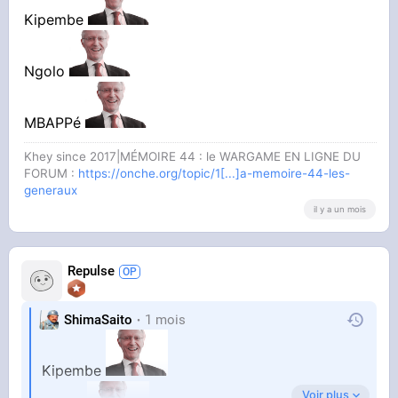
Kipembe
Ngolo
YOUTUBE
L'irréfutable analyse d'Henry De Lesquen sur
MBAPPé
l'équipe de "France"
Youtube Notes
Khey since 2017|MÉMOIRE 44 : le WARGAME EN LIGNE DU
FORUM :
https://onche.org/topic/1[...]a-memoire-44-les-
generaux
il y a un mois
Petite vidéo d'accueil
Repulse
ShimaSaito
1 mois
Kipembe
Voir plus