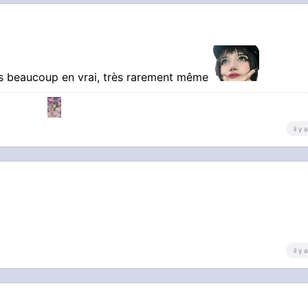
pas beaucoup en vrai, très rarement même
il y
il y