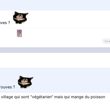
ouves ?
il y
trouves ?
illage qui sont "végétarien" mais qui mange du poisson