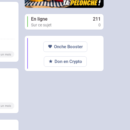
En ligne
211
Sur ce sujet
0
Onche Booster
 a un mois
Don en Crypto
 a un mois