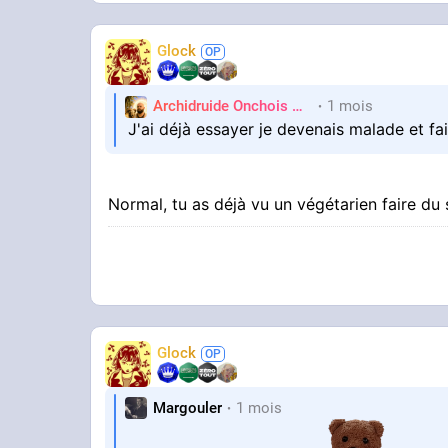
Glock
Archidruide Onchois
🍀️🌩️🐻️
1 mois
James
J'ai déjà essayer je devenais malade et fa
Normal, tu as déjà vu un végétarien faire du
Glock
Margouler
1 mois