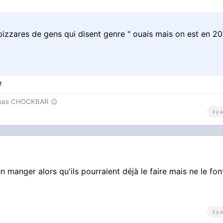
zzares de gens qui disent genre " ouais mais on est en 2
e
t pas CHOCKBAR 😉️
il y
n manger alors qu'ils pourraient déjà le faire mais ne le fon
il y