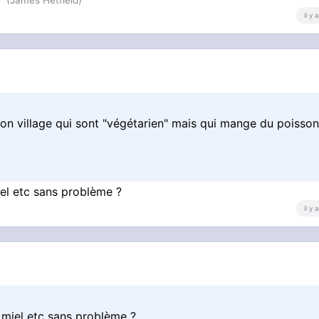
y" (James Hetfield)
il y
n village qui sont "végétarien" mais qui mange du poisso
iel etc sans problème ?
il y
, miel etc sans problème ?