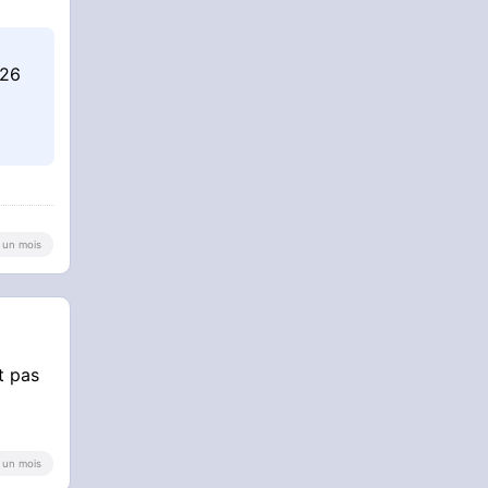
026
 a un mois
t pas
 a un mois