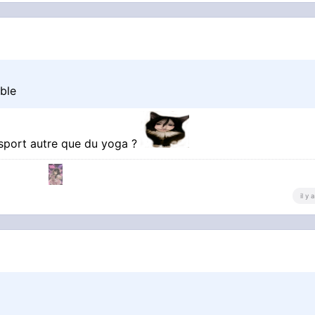
ible
 sport autre que du yoga ?
il y