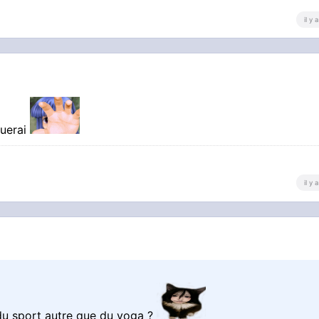
il y
nuerai
il y
 du sport autre que du yoga ?