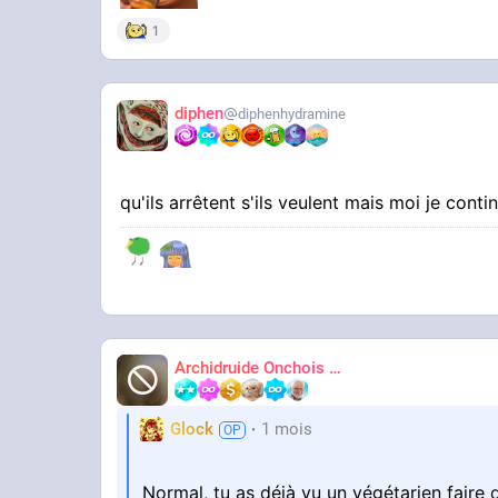
1
diphen
diphenhydramine
qu'ils arrêtent s'ils veulent mais moi je conti
Archidruide Onchois
🍀️🌩️🐻️
James
Glock
1 mois
Normal, tu as déjà vu un végétarien faire