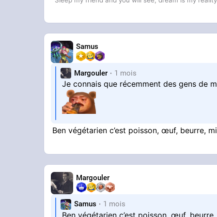
"Sleep my friend and you will see, dream is my realit
Samus
Margouler
1 mois
Je connais que récemment des gens de mo
Ben végétarien c’est poisson, œuf, beurre, m
Margouler
Samus
1 mois
Ben végétarien c’est poisson, œuf, beurre