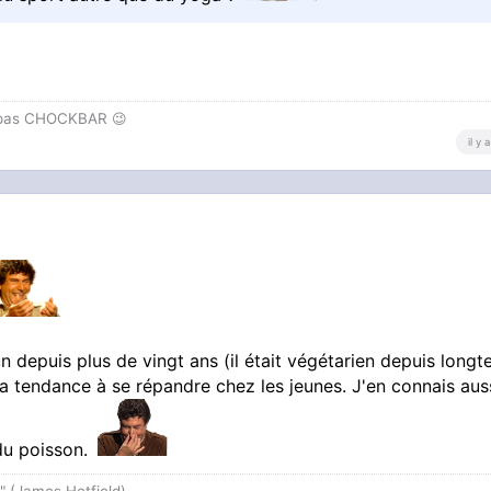
t pas CHOCKBAR 😉️
il y
un depuis plus de vingt ans (il était végétarien depuis long
 a tendance à se répandre chez les jeunes. J'en connais aus
 du poisson.