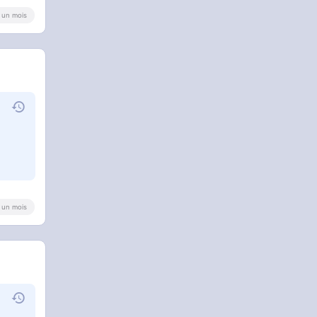
 a un mois
n
 a un mois