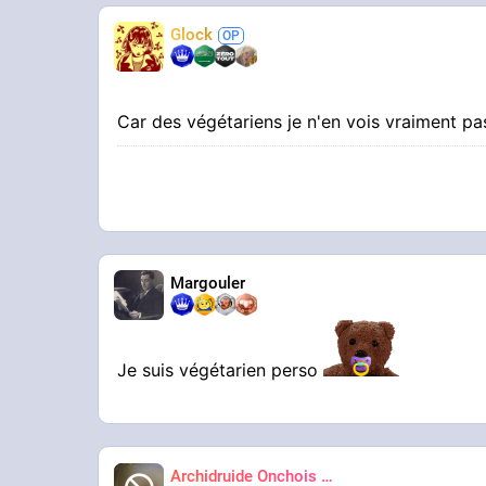
Glock
Car des végétariens je n'en vois vraiment 
Margouler
Je suis végétarien perso
Archidruide Onchois
🍀️🌩️🐻️
James