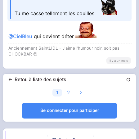
Tu me casse tellement les couilles
@CielBleu
qui devient déter
Anciennement SaintLIDL - J'aime l’humour noir, soit pas
CHOCKBAR 😉️
il y a un mois
Retou à liste des sujets
1
2
Se connecter pour participer