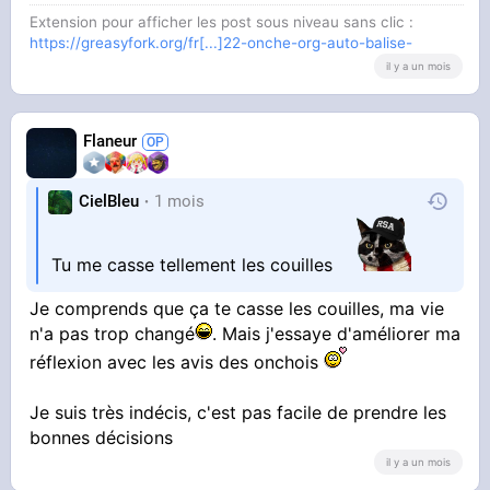
Extension pour afficher les post sous niveau sans clic :
https://greasyfork.org/fr[...]22-onche-org-auto-balise-
il y a un mois
Flaneur
CielBleu
1 mois
Tu me casse tellement les couilles
Je comprends que ça te casse les couilles, ma vie
n'a pas trop changé
. Mais j'essaye d'améliorer ma
réflexion avec les avis des onchois
Je suis très indécis, c'est pas facile de prendre les
bonnes décisions
il y a un mois