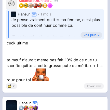
SoulmateOfUnited-kv
AdiosJVC
Flaneur
1 mois
Je pense vraiment quitter ma femme, c'est plus
possible de continuer comme ça.
Voir plus
"Pour la recherche de logement, tu peux mettre
la ville où l'on est actuellement, les alentours et
cuck ultime
Paris
"
Je quitte ma campagne, j'abandonne mon
ta meuf n'aurait meme pas fait 10% de ce que tu
projet de rénovation de maison. Je vends
sacrifie quitte la cette grosse pute ou méritax + fils
presque toutes mes possesions. Pour qu'on est
notre propre chez nous, pour qu'elle se sente
roux pour toi
bien ...
2
il y a un mois
Sauf que, on déménage dans une ville où je
galère à trouvé du travail, comparer à ma
Flaneur
region. Alors que chaque jour, je me lève, je fais