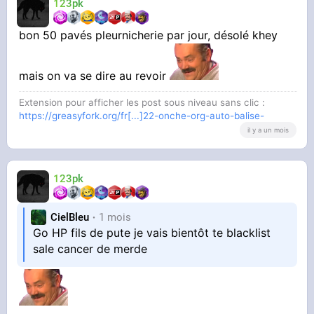
123pk
bon 50 pavés pleurnicherie par jour, désolé khey
mais on va se dire au revoir
Extension pour afficher les post sous niveau sans clic :
https://greasyfork.org/fr[...]22-onche-org-auto-balise-
il y a un mois
123pk
CielBleu
1 mois
Go HP fils de pute je vais bientôt te blacklist
sale cancer de merde