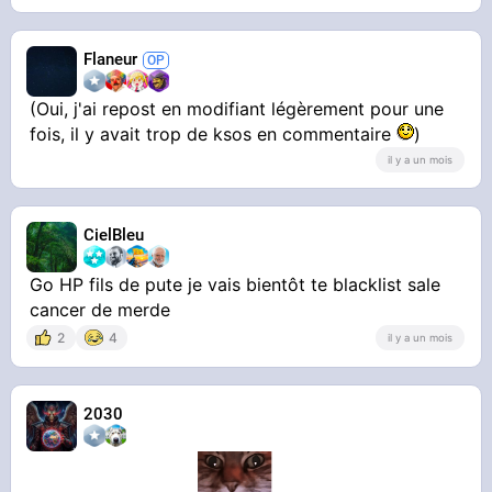
Flaneur
(Oui, j'ai repost en modifiant légèrement pour une
fois, il y avait trop de ksos en commentaire
)
il y a un mois
CielBleu
Go HP fils de pute je vais bientôt te blacklist sale
cancer de merde
2
4
il y a un mois
2030