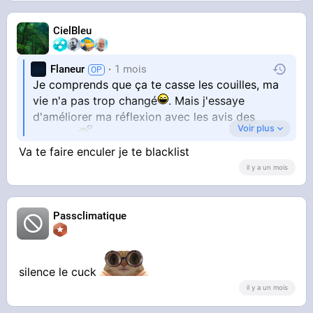
CielBleu
Flaneur
1 mois
Je comprends que ça te casse les couilles, ma
vie n'a pas trop changé
. Mais j'essaye
d'améliorer ma réflexion avec les avis des
Voir plus
onchois
Va te faire enculer je te blacklist
Je suis très indécis, c'est pas facile de prendre
il y a un mois
les bonnes décisions
Passclimatique
silence le cuck
il y a un mois