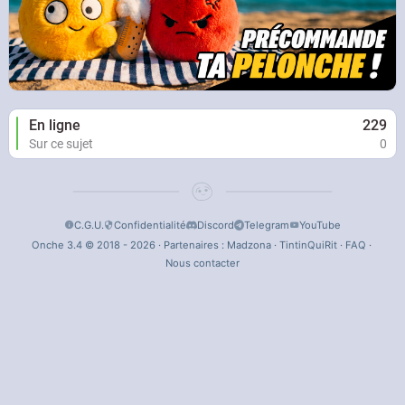
En ligne
229
Sur ce sujet
0
C.G.U.
Confidentialité
Discord
Telegram
YouTube
Onche 3.4 © 2018 - 2026 · Partenaires :
Madzona
·
TintinQuiRit
·
FAQ
·
Nous contacter