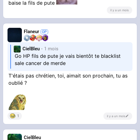
baise la fils de pute
il y a un mois
Flaneur
CielBleu
1 mois
Go HP fils de pute je vais bientôt te blacklist
sale cancer de merde
T'étais pas chrétien, toi, aimait son prochain, tu as
oublié ?
1
il y a un mois
CielBleu