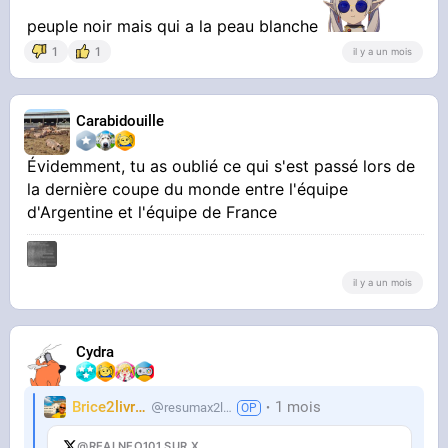
peuple noir mais qui a la peau blanche
1
1
il y a un mois
Carabidouille
Évidemment, tu as oublié ce qui s'est passé lors de
la dernière coupe du monde entre l'équipe
d'Argentine et l'équipe de France
il y a un mois
Cydra
Brice2livres
1 mois
resumax2livres
@REALNEO101 SUR X