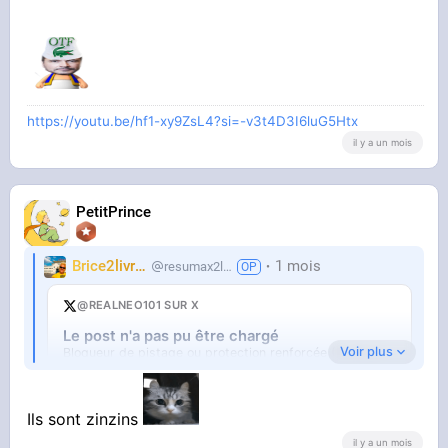
https://youtu.be/hf1-xy9ZsL4?si=-v3t4D3I6luG5Htx
il y a un mois
PetitPrince
Brice2livres
1 mois
resumax2livres
@REALNEO101 SUR X
Le post n'a pas pu être chargé
Voir plus
Bloqueur de pistage ou protection renforcée (Firefox).
Ouvrir sur X
↗
Ils sont zinzins
il y a un mois