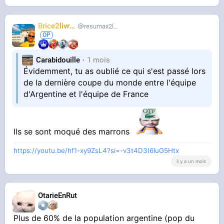
Brice2livres
resumax2livres
Carabidouille
1 mois
Évidemment, tu as oublié ce qui s'est passé lors
de la dernière coupe du monde entre l'équipe
d'Argentine et l'équipe de France
Ils se sont moqué des marrons
https://youtu.be/hf1-xy9ZsL4?si=-v3t4D3I6luG5Htx
il y a un mois
OtarieEnRut
Plus de 60% de la population argentine (pop du