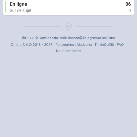
En ligne
86
Sur ce sujet
0
C.G.U.
Confidentialité
Discord
Telegram
YouTube
Onche 3.4 © 2018 - 2026 · Partenaires :
Madzona
·
TintinQuiRit
·
FAQ
·
Nous contacter