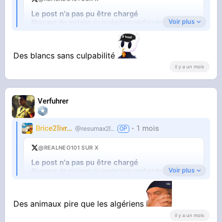
Le post n'a pas pu être chargé
Voir plus
Bloqueur de pistage ou protection renforcée (Firefox).
Ouvrir sur X
↗
Des blancs sans culpabilité
il y a un mois
Verfuhrer
Brice2livres
1 mois
resumax2livres
@REALNEO101 SUR X
Le post n'a pas pu être chargé
Voir plus
Bloqueur de pistage ou protection renforcée (Firefox).
Ouvrir sur X
↗
Des animaux pire que les algériens
il y a un mois