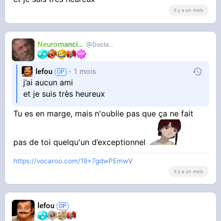
il y a un mois
Neuromancien
Docteur-Lulu
lefou
1 mois
j’ai aucun ami
et je suis très heureux
Tu es en marge, mais n'oublie pas que ça ne fait
pas de toi quelqu'un d’exceptionnel
https://vocaroo.com/19x7gdwPEmwV
il y a un mois
lefou