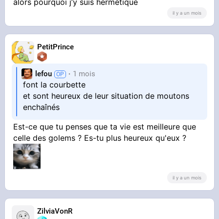
alors pourquoi j’y suis hermétique
soit un complotiste pour la société
il y a un mois
PetitPrince
lefou
1 mois
font la courbette
et sont heureux de leur situation de moutons
enchaînés
Est-ce que tu penses que ta vie est meilleure que
celle des golems ? Es-tu plus heureux qu'eux ?
il y a un mois
ZilviaVonR