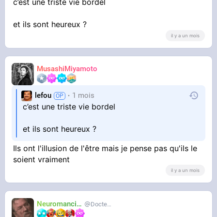
pendant une quarantaine d'années avant
c’est une triste vie bordel
d'atteindre le Graal des golems : la retraite,
comprenez quasiment rien pour vivre.
et ils sont heureux ?
il y a un mois
MusashiMiyamoto
lefou
1 mois
c’est une triste vie bordel
et ils sont heureux ?
Ils ont l'illusion de l'être mais je pense pas qu'ils le
soient vraiment
il y a un mois
Neuromancien
Docteur-Lulu