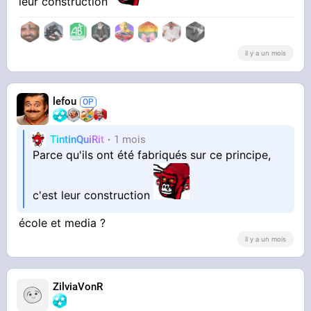
leur construction
il y a un mois
lefou
TintinQuiRit
1 mois
Parce qu'ils ont été fabriqués sur ce principe,
c'est leur construction
école et media ?
il y a un mois
ZilviaVonR