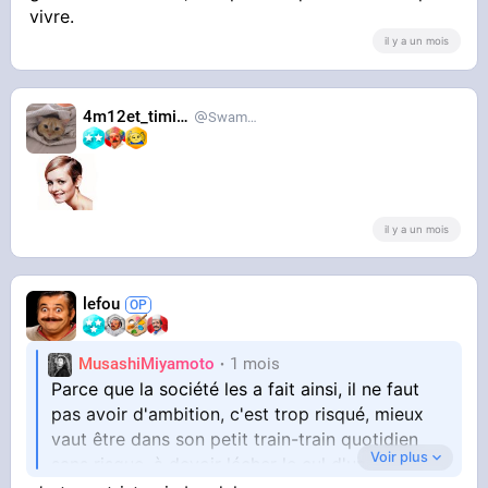
vivre.
il y a un mois
4m12et_timide
SwampDrainer
il y a un mois
lefou
MusashiMiyamoto
1 mois
Parce que la société les a fait ainsi, il ne faut
pas avoir d'ambition, c'est trop risqué, mieux
vaut être dans son petit train-train quotidien
Voir plus
sans risque, à devoir lécher le cul d'un patron