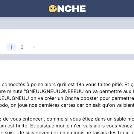
1
2
connectés à peine alors qu'il est 18h vous faites pitié. Et ç
ernière minute "GNEUUGNEUUGNEEEUU on va permettre aux 
, GNEUUGNEUU on va créer un Onche booster pour permettr
do, on joue nos dernières cartes car on sait qu'on va bien
 de vous enfoncer , comme si vous étiez dans un sable m
m est finito. Et puisque moi je m'en vais alors vous Venez
 suis... Je suis devenu or en un mois, je faisais des topic, j