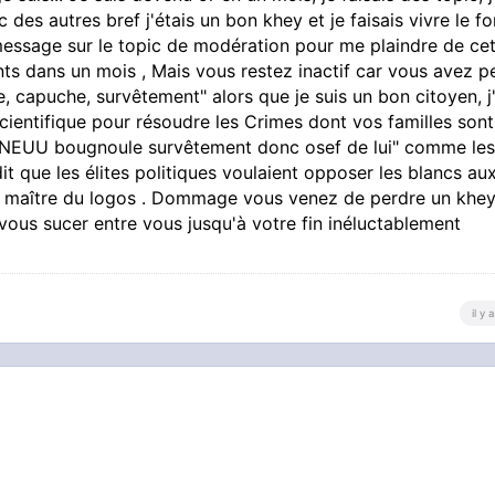
ic des autres bref j'étais un bon khey et je faisais vivre le f
message sur le topic de modération pour me plaindre de ce
nts dans un mois , Mais vous restez inactif car vous avez p
, capuche, survêtement" alors que je suis un bon citoyen, j'
scientifique pour résoudre les Crimes dont vos familles sont
GNEUU bougnoule survêtement donc osef de lui" comme les
dit que les élites politiques voulaient opposer les blancs au
 le maître du logos . Dommage vous venez de perdre un khe
e vous sucer entre vous jusqu'à votre fin inéluctablement
il y