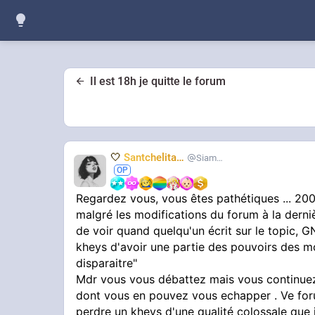
Il est 18h je quitte le forum
🤍
Santchelita
🤍
Siameuh
Regardez vous, vous êtes pathétiques ... 200 
malgré les modifications du forum à la d
de voir quand quelqu'un écrit sur le topic
kheys d'avoir une partie des pouvoirs des mo
disparaitre"
Mdr vous vous débattez mais vous continuez
dont vous en pouvez vous echapper . Ve foru
perdre un kheys d'une qualité colossale que je