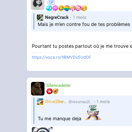
NegreCrack
1 mois
Mais je m’en contre fou de tes problèmes
Pourtant tu postes partout où je me trouve 
https://voca.ro/1lBMVDvSUdOF
Silencedeter
Brice2livres
1 mois
resumax2livres
Tu me manque deja