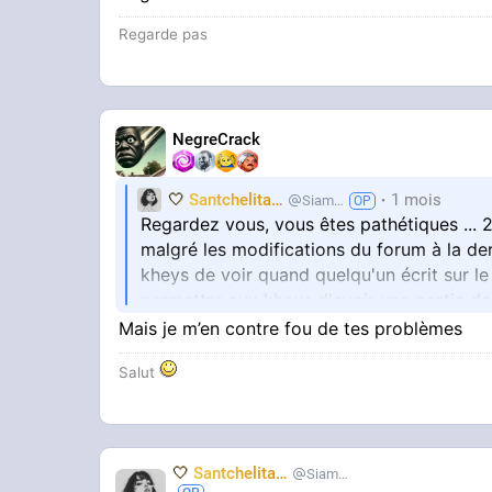
Regarde pas
NegreCrack
🤍
Santchelita
🤍
1 mois
Siameuh
Regardez vous, vous êtes pathétiques ... 20
malgré les modifications du forum à la
kheys de voir quand quelqu'un écrit sur
permettre aux kheys d'avoir une partie de
qu'on va bientôt disparaitre"
Mais je m’en contre fou de tes problèmes
Mdr vous vous débattez mais vous contin
Salut
mouvant dont vous en pouvez vous echapper
Venez de perdre un kheys d'une qualité col
topic, je faisais réagi r les gens, je postai
vivre le forum. Mais vous ne me méritez p
🤍
Santchelita
🤍
Siameuh
plaindre de cette salope de chadcel dont j