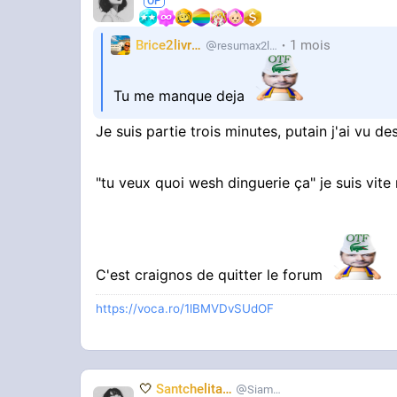
car vous avez perdu votre objectivité. Vo
suis un bon citoyen, j'ai même travailler 
Brice2livres
1 mois
resumax2livres
dont vos familles sont victimes, mais v
osef de lui" comme les qi d'huître que vous 
voulaient opposer les blancs aux nord afri
Tu me manque deja
Dommage vous venez de perdre un kheys de
entre vous jusqu'à votre fin inéluctableme
Je suis partie trois minutes, putain j'ai vu d
"tu veux quoi wesh dinguerie ça" je suis vite
C'est craignos de quitter le forum
https://voca.ro/1lBMVDvSUdOF
🤍
Santchelita
🤍
Siameuh