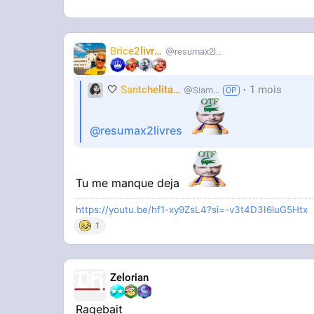
Brice2livres
resumax2livres
🤍
Santchelita
🤍
1 mois
Siameuh
@resumax2livres
Tu me manque deja
https://youtu.be/hf1-xy9ZsL4?si=-v3t4D3I6luG5Htx
1
Zelorian
Ragebait