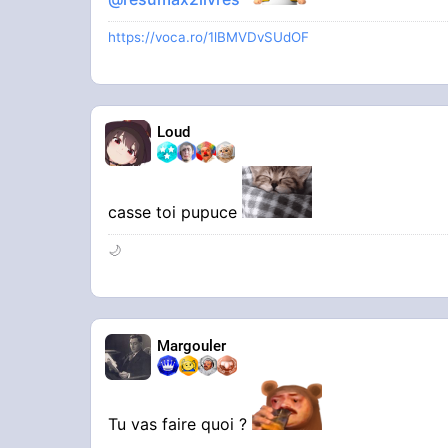
https://voca.ro/1lBMVDvSUdOF
Loud
casse toi pupuce
🌙
Margouler
Tu vas faire quoi ?