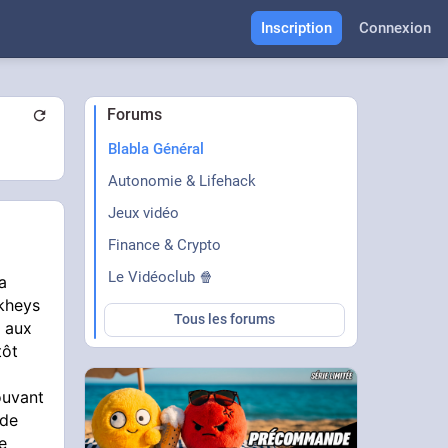
Inscription
Connexion
Forums
Blabla Général
Autonomie & Lifehack
Jeux vidéo
Finance & Crypto
Le Vidéoclub 🍿
a
kheys
Tous les forums
e aux
tôt
ouvant
 de
e