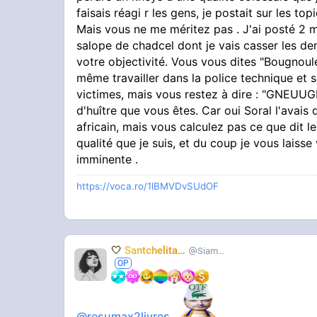
faisais réagi r les gens, je postait sur les top
Mais vous ne me méritez pas . J'ai posté 2 
salope de chadcel dont je vais casser les de
votre objectivité. Vous vous dites "Bougnoule
même travailler dans la police technique et 
victimes, mais vous restez à dire : "GNEUU
d'huître que vous êtes. Car oui Soral l'avais 
africain, mais vous calculez pas ce que dit
qualité que je suis, et du coup je vous laiss
imminente .
https://voca.ro/1lBMVDvSUdOF
🤍
Santchelita
🤍
Siameuh
@resumax2livres