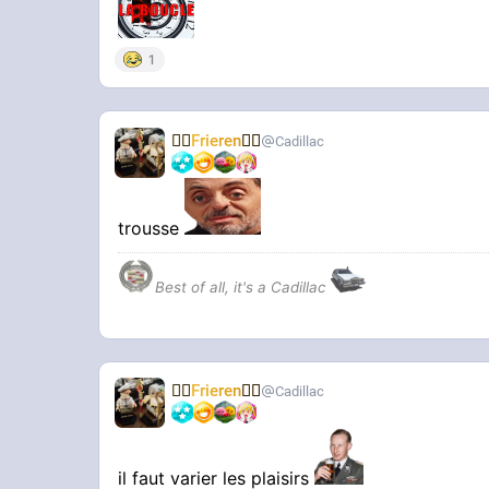
1
🧝‍♀️
Frieren
🧝‍♀️
Cadillac
trousse
Best of all, it's a Cadillac
🧝‍♀️
Frieren
🧝‍♀️
Cadillac
il faut varier les plaisirs