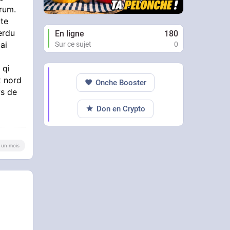
orum.
tte
erdu
En ligne
180
ai
Sur ce sujet
0
 qi
x nord
Onche Booster
ys de
Don en Crypto
 a un mois