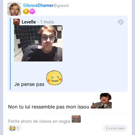
SilenceDhamer
granini
Levelle
1 mois
Je pense pas
Non tu lui ressemble pas mon issou
Petite photo de classe en segpa
1
il y a un mois