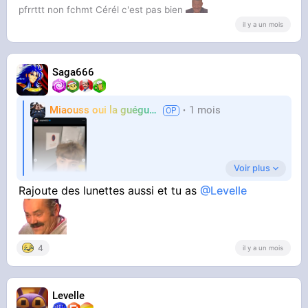
pfrrttt non fchmt Cérél c'est pas bien
il y a un mois
Saga666
Miaouss oui la guéguérre
1 mois
TF6
Voir plus
Rajoute des lunettes aussi et tu as
@Levelle
4
C'est vraiment un délire
il y a un mois
Levelle