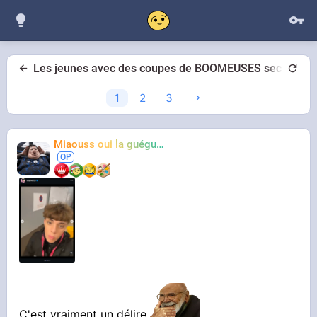
Les jeunes avec des coupes de BOOMEUSES secrétaire
1
2
3
Miaouss oui la guéguérre
TF6
C'est vraiment un délire