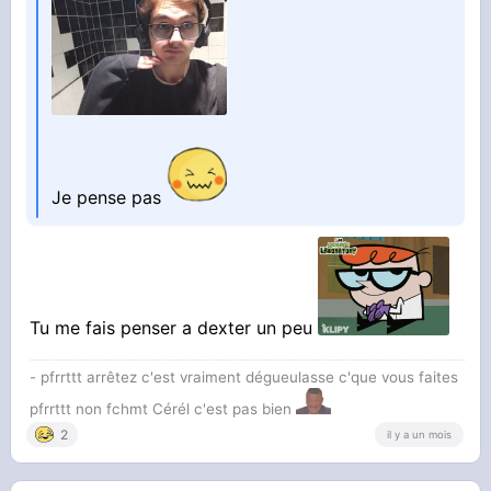
Je pense pas
Tu me fais penser a dexter un peu
- pfrrttt arrêtez c'est vraiment dégueulasse c'que vous faites
pfrrttt non fchmt Cérél c'est pas bien
2
il y a un mois