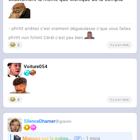
- pfrrttt arrêtez c'est vraiment dégueulasse c'que vous faites
pfrrttt non fchmt Cérél c'est pas bien
3
il y a un mois
Voiture054
4
il y a un mois
SilenceDhamer
granini
Miaouss oui la guéguérre
1 mois
TF6