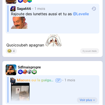
Saga666
1 mois
Rajoute des lunettes aussi et tu as
@Levelle
Quoicoubeh apagnan
4
il y a un mois
Sdfmaispropre
Miaouss oui la guéguérre
1 mois
TF6
Voir plus