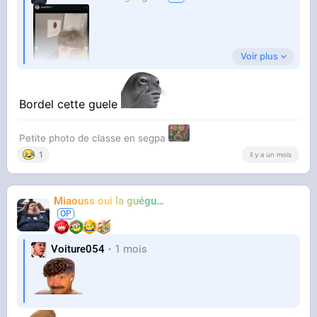
Voir plus
Bordel cette guele
Petite photo de classe en segpa
C'est vraiment un délire
1
il y a un mois
Miaouss oui la guéguérre
TF6
Voiture054
1 mois