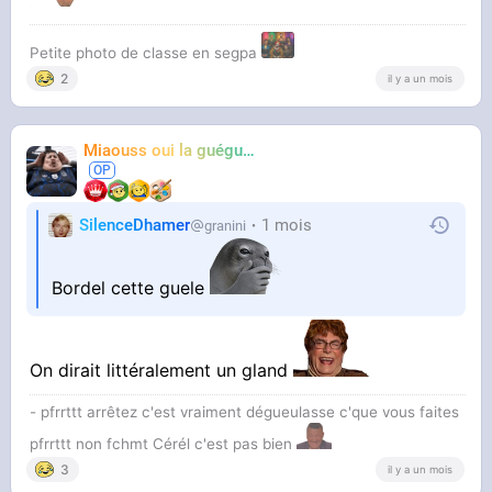
Petite photo de classe en segpa
2
il y a un mois
Miaouss oui la guéguérre
TF6
SilenceDhamer
1 mois
granini
Bordel cette guele
On dirait littéralement un gland
- pfrrttt arrêtez c'est vraiment dégueulasse c'que vous faites
pfrrttt non fchmt Cérél c'est pas bien
3
il y a un mois