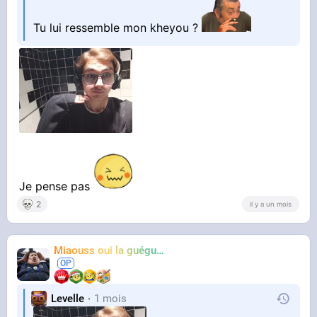
Tu lui ressemble mon kheyou ?
Je pense pas
2
il y a un mois
Miaouss oui la guéguérre
TF6
Levelle
1 mois