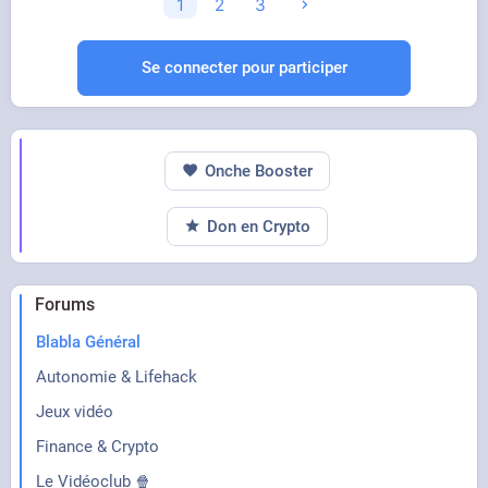
1
2
3
quelqu'un H24 la masse fini par l'accepter
Se connecter pour participer
Ensuite il a construit son mythe du petit pauvre
qui travaille au macdo et qui vit dans un micro
studio. Donc le lien populaire est très fort
Onche Booster
Don en Crypto
Forums
Blabla Général
Autonomie & Lifehack
Jeux vidéo
Finance & Crypto
Le Vidéoclub 🍿