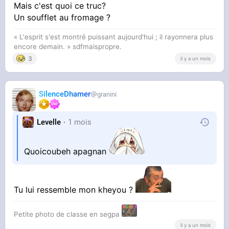
Mais c'est quoi ce truc?
Un soufflet au fromage ?
« L'esprit s'est montré puissant aujourd'hui ; il rayonnera plus
encore demain. » sdfmaispropre.
C'est vraiment un délire
3
il y a un mois
SilenceDhamer
granini
Levelle
1 mois
Quoicoubeh apagnan
Tu lui ressemble mon kheyou ?
Petite photo de classe en segpa
il y a un mois