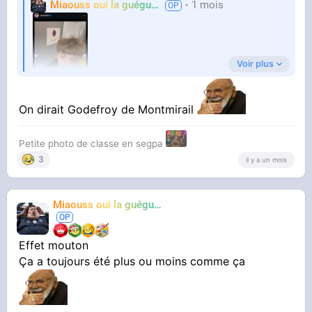
Miaouss oui la guéguérre
1 mois
TF6
Voir plus
On dirait Godefroy de Montmirail
Petite photo de classe en segpa
C'est vraiment un délire
3
il y a un mois
Miaouss oui la guéguérre
TF6
Effet mouton
Ça a toujours été plus ou moins comme ça