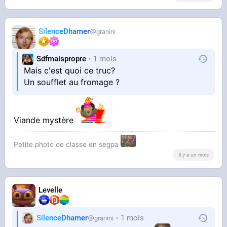
SilenceDhamer
granini
Sdfmaispropre
1 mois
Mais c'est quoi ce truc?
Un soufflet au fromage ?
Viande mystère
Petite photo de classe en segpa
il y a un mois
Levelle
SilenceDhamer
1 mois
granini