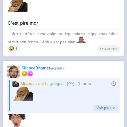
C'est pire mdr
- pfrrttt arrêtez c'est vraiment dégueulasse c'que vous faites
pfrrttt non fchmt Cérél c'est pas bien
1
il y a un mois
SilenceDhamer
granini
Miaouss oui la guéguérre
1 mois
TF6
Voir plus
C'est pire mdr