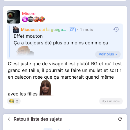
Misere
Miaouss oui la guéguérre
1 mois
TF6
Effet mouton
Ça a toujours été plus ou moins comme ça
Voir plus
C'est juste que de visage il est plutôt BG et qu'il est
grand en taille, il pourrait se faire un mullet et sortir
Après t'as tous les médias qui forcent en
en caleçon rose que ça marcherait quand même
l'invitant, konbini , Mouloud Achour, quotidien
L'algorithme Instagram qui force même quand
avec les filles
tu bloques tous ses comptes et comptes
2
il y a un mois
sources
Retou à liste des sujets
Si tu matraques des superlatifs cool sur