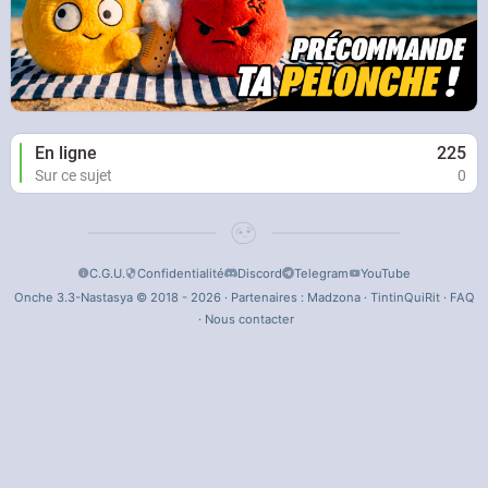
En ligne
225
Sur ce sujet
0
C.G.U.
Confidentialité
Discord
Telegram
YouTube
Onche 3.3-Nastasya © 2018 - 2026 · Partenaires :
Madzona
·
TintinQuiRit
·
FAQ
·
Nous contacter