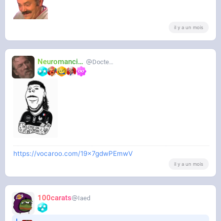
il y a un mois
Neuromancien
Docteur-Lulu
https://vocaroo.com/19x7gdwPEmwV
il y a un mois
100carats
Iaed