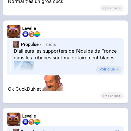
Normal t'es un gros cuck
il y a un mois
Levelle
Propulse
1 mois
D'ailleurs les supporters de l'équipe de Fronce
dans les tribunes sont majoritairement blancs
Voir plus
Moi je leur crache dessus et j'espère que le
Maroc va gagner et je n'aurais jamais pensé ça
Ok CuckDuNet
de ma vie qu'un jour j'allais dire ça.
il y a un mois
Levelle