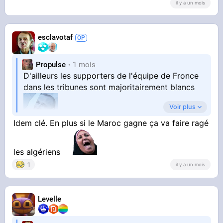
il y a un mois
esclavotaf
Propulse
1 mois
D'ailleurs les supporters de l'équipe de Fronce
dans les tribunes sont majoritairement blancs
Voir plus
Idem clé. En plus si le Maroc gagne ça va faire ragé
Moi je leur crache dessus et j'espère que le
Maroc va gagner et je n'aurais jamais pensé ça
de ma vie qu'un jour j'allais dire ça.
les algériens
1
il y a un mois
Levelle