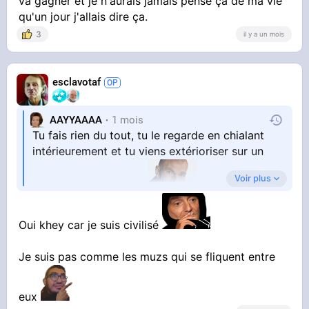
va gagner et je n'aurais jamais pensé ça de ma vie
qu'un jour j'allais dire ça.
3
il y a un mois
esclavotaf
AAYYAAAA
1 mois
Tu fais rien du tout, tu le regarde en chialant
intérieurement et tu viens extérioriser sur un
Voir plus
forum d'homosexuels
Oui khey car je suis civilisé
Je suis pas comme les muzs qui se fliquent entre
eux