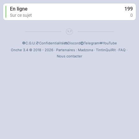
En ligne
199
Sur ce sujet
0
C.G.U.
Confidentialité
Discord
Telegram
YouTube
Onche 3.4 © 2018 - 2026 · Partenaires :
Madzona
·
TintinQuiRit
·
FAQ
·
Nous contacter