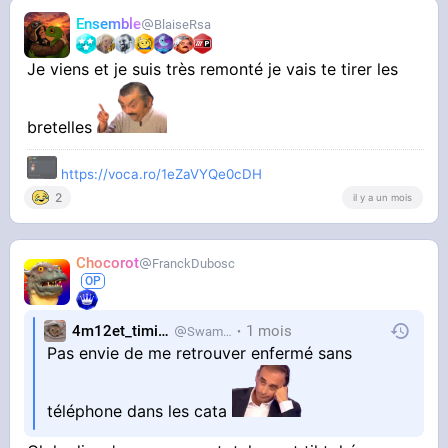
Ensemble
BlaiseRsa
Je viens et je suis très remonté je vais te tirer les
bretelles
https://voca.ro/1eZaVYQe0cDH
2
il y a un mois
Chocorot
FranckDubosc
4m12et_timide
1 mois
SwampDrainer
Pas envie de me retrouver enfermé sans
téléphone dans les cata