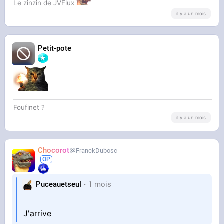
Le zinzin de JVFlux
il y a un mois
Petit-pote
Foufinet ?
il y a un mois
Chocorot
FranckDubosc
Puceauetseul
1 mois
J'arrive