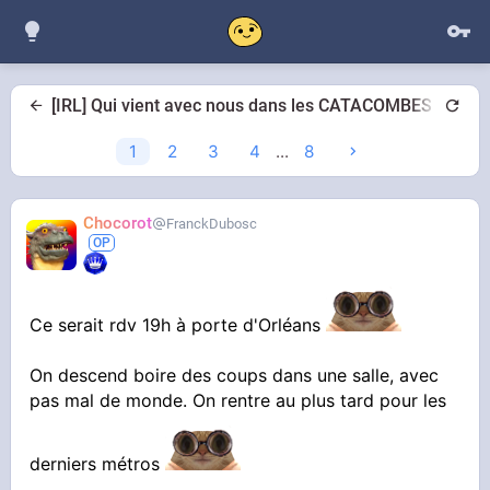
[IRL] Qui vient avec nous dans les CATACOMBES ce soir
1
2
3
4
...
8
Chocorot
FranckDubosc
Ce serait rdv 19h à porte d'Orléans
On descend boire des coups dans une salle, avec
pas mal de monde. On rentre au plus tard pour les
derniers métros