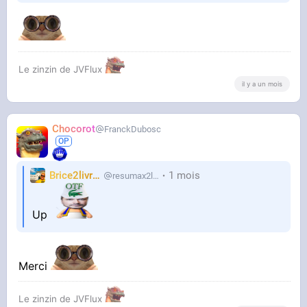
Le zinzin de JVFlux
il y a un mois
Chocorot
FranckDubosc
Brice2livres
1 mois
resumax2livres
Up
Merci
Le zinzin de JVFlux