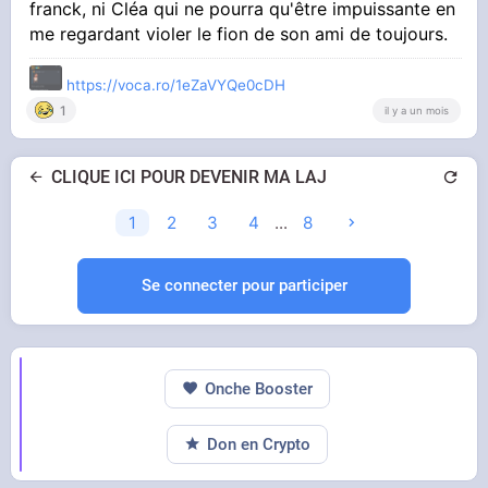
franck, ni Cléa qui ne pourra qu'être impuissante en
me regardant violer le fion de son ami de toujours.
https://voca.ro/1eZaVYQe0cDH
1
il y a un mois
CLIQUE ICI POUR DEVENIR MA LAJ
1
2
3
4
...
8
Se connecter pour participer
Onche Booster
Don en Crypto