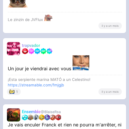
Le zinzin de JVFlux
il y a un mois
trapvador
Un jour je viendrai avec vous
¡Esta serpiente marina MATÓ a un Celestino!
https://streamable.com/fmjgjb
1
il y a un mois
Ensemble
BlaiseRsa
Je vais enculer Franck et rien ne pourra m'arrêter, ni