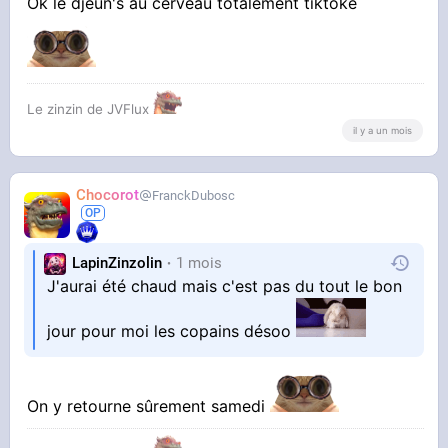
Ok le djeun's au cerveau totalement tiktoké
Le zinzin de JVFlux
il y a un mois
Chocorot
FranckDubosc
LapinZinzolin
1 mois
J'aurai été chaud mais c'est pas du tout le bon
jour pour moi les copains désoo
On y retourne sûrement samedi