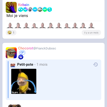
Kobain
Moi je viens
1
il y a un mois
Chocorot
FranckDubosc
Petit-pote
1 mois