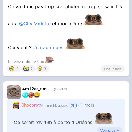
On va donc pas trop crapahuter, ni trop se salir. Il y
aura
@CleaMolette
et moi-même
Qui vient ?
#catacombes
Le zinzin de JVFlux
2
2
3
il y a un mois
4m12et_timide
SwampDrainer
Chocorot
1 mois
FranckDubosc
Ce serait rdv 19h à porte d'Orléans
Voir plus