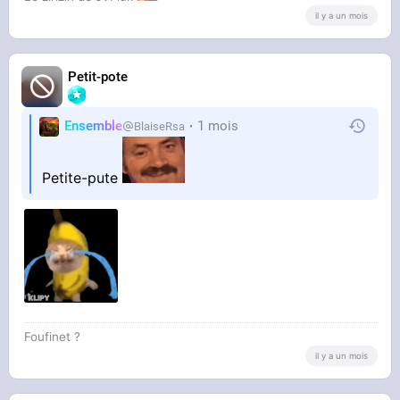
il y a un mois
Petit-pote
Ensemble
1 mois
BlaiseRsa
Petite-pute
Foufinet ?
il y a un mois