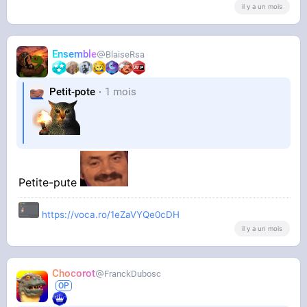
il y a un mois
Ensemble
BlaiseRsa
Petit-pote
1 mois
Petite-pute
https://voca.ro/1eZaVYQe0cDH
il y a un mois
Chocorot
FranckDubosc