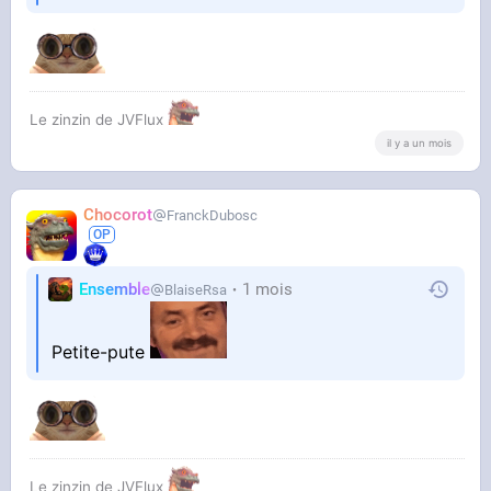
Le zinzin de JVFlux
il y a un mois
Chocorot
FranckDubosc
Ensemble
1 mois
BlaiseRsa
Petite-pute
Le zinzin de JVFlux