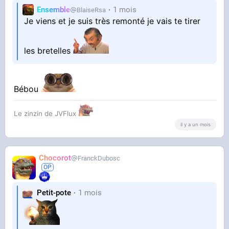
Ensemble
1 mois
BlaiseRsa
Je viens et je suis très remonté je vais te tirer
les bretelles
Bébou
Le zinzin de JVFlux
il y a un mois
Chocorot
FranckDubosc
Petit-pote
1 mois