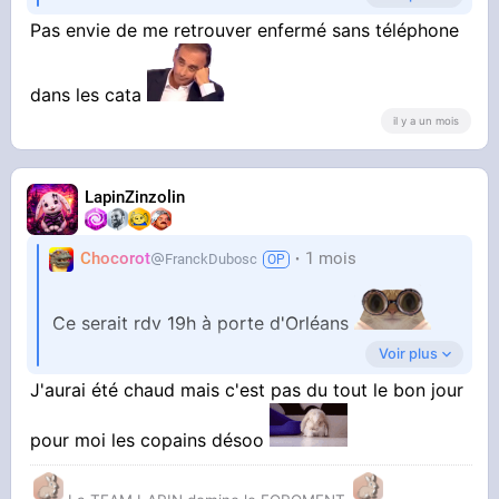
On descend boire des coups dans une salle,
Pas envie de me retrouver enfermé sans téléphone
avec pas mal de monde. On rentre au plus tard
dans les cata
pour les derniers métros
il y a un mois
On va donc pas trop crapahuter, ni trop se salir.
LapinZinzolin
Il y aura
@CleaMolette
et moi-même
Chocorot
1 mois
FranckDubosc
Qui vient ?
#catacombes
Ce serait rdv 19h à porte d'Orléans
Voir plus
On descend boire des coups dans une salle,
J'aurai été chaud mais c'est pas du tout le bon jour
avec pas mal de monde. On rentre au plus tard
pour moi les copains désoo
pour les derniers métros