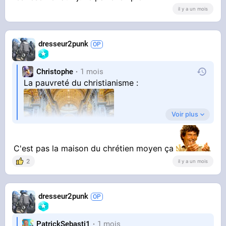
il y a un mois
dresseur2punk
Christophe
1 mois
La pauvreté du christianisme :
Voir plus
C'est pas la maison du chrétien moyen ça
2
il y a un mois
dresseur2punk
PatrickSebasti1
1 mois