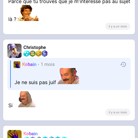
Parce que tu trouves que je m'intéresse pas au sujet
Tu es accroc à l'attention masculine ?
là ?
il y a un mois
Christophe
Kobain
1 mois
Je ne suis pas juif
Si
il y a un mois
Kobain