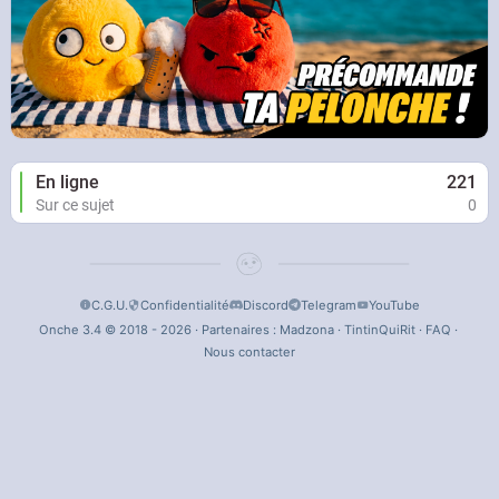
En ligne
221
Sur ce sujet
0
C.G.U.
Confidentialité
Discord
Telegram
YouTube
Onche 3.4 © 2018 - 2026 · Partenaires :
Madzona
·
TintinQuiRit
·
FAQ
·
Nous contacter