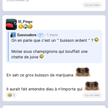
https://onche.org/topic/1[...]croyan
il y a un mois
ces-mesopotamiennes
El_Pingo
Il est intéressant également de voir que cela
ressemble de prêt au
druidisme
.
Eussoudore
1 mois
On en parle que c'est un '' buisson ardent '' ?
#paganisme
Moïse sous champignons qui bouffait une
chatte de juive
En sah ce gros buisson de marijuana
Il aurait fait entendre dieu à n'importe qui
1
il y a un mois