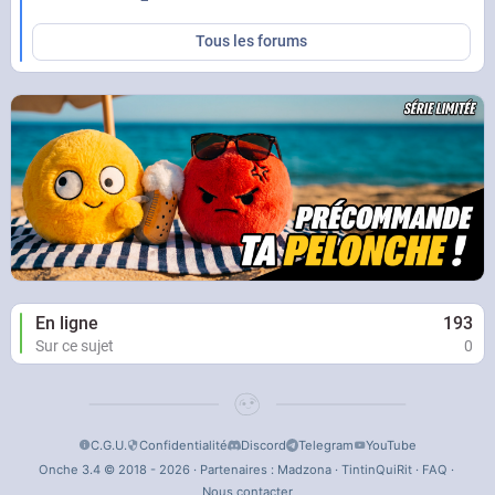
Tous les forums
En ligne
193
Sur ce sujet
0
C.G.U.
Confidentialité
Discord
Telegram
YouTube
Onche 3.4 © 2018 - 2026 · Partenaires :
Madzona
·
TintinQuiRit
·
FAQ
·
Nous contacter