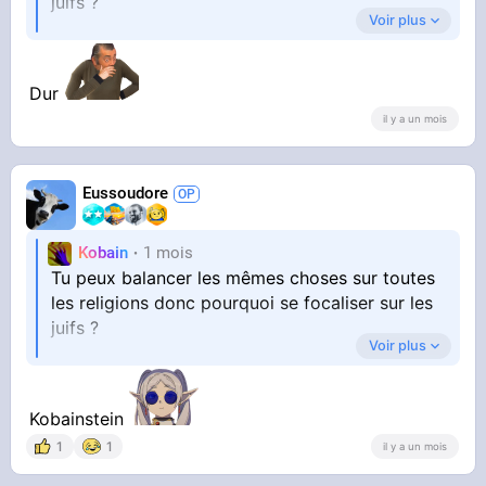
juifs ?
Voir plus
Ah oui, c'est plus simple de les considérer
comme les responsables de l'échec de ta vie
Dur
il y a un mois
Eussoudore
Kobain
1 mois
Tu peux balancer les mêmes choses sur toutes
les religions donc pourquoi se focaliser sur les
juifs ?
Voir plus
Ah oui, c'est plus simple de les considérer
comme les responsables de l'échec de ta vie
Kobainstein
1
1
il y a un mois