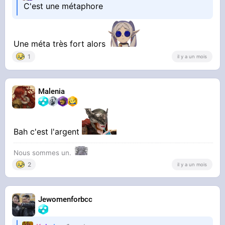
C'est une métaphore
Une méta très fort alors
1
il y a un mois
Malenia
Bah c'est l'argent
Nous sommes un.
2
il y a un mois
Jewomenforbcc