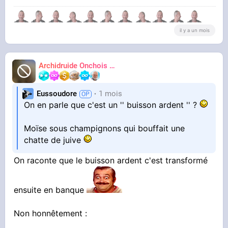
il y a un mois
Archidruide Onchois
🍀️🌩️🐻️
James
Eussoudore
1 mois
On en parle que c'est un '' buisson ardent '' ?
Moïse sous champignons qui bouffait une
chatte de juive
On raconte que le buisson ardent c'est transformé
ensuite en banque
Non honnêtement :