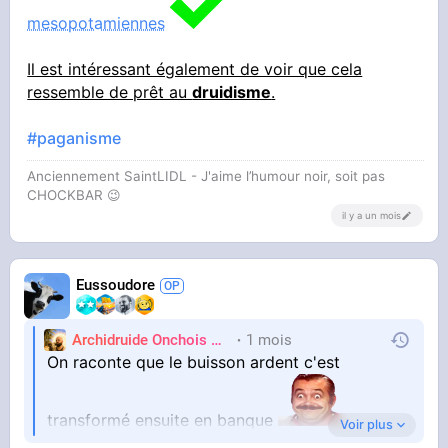
mesopotamiennes
Il est intéressant également de voir que cela
ressemble de prêt au
druidisme
.
#paganisme
Anciennement SaintLIDL - J'aime l’humour noir, soit pas
CHOCKBAR 😉️
il y a un mois
Eussoudore
Archidruide Onchois
🍀️🌩️🐻️
1 mois
James
On raconte que le buisson ardent c'est
transformé ensuite en banque
Voir plus