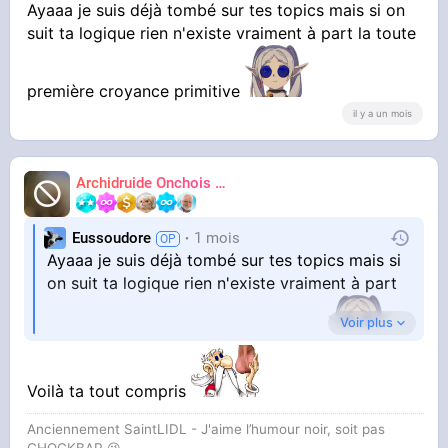
Ayaaa je suis déjà tombé sur tes topics mais si on
Non honnêtement :
suit ta logique rien n'existe vraiment à part la toute
Il s’inscrit dans une
longue tradition
proche‑orientale
où la divinité se manifeste
première croyance primitive
par le feu
, et
où les dieux parlent depuis des
il y a un mois
arbres, des plantes ou des flammes.
Le récit
biblique est une réinterprétation de motifs
plus anciens, remodelés dans un cadre
Archidruide Onchois
🍀️🌩️🐻️
James
strictement yahviste.
Eussoudore
1 mois
Ayaaa je suis déjà tombé sur tes topics mais si
on suit ta logique rien n'existe vraiment à part
En clair : Encore une preuve que la Juiverie et
le Christianisme n'existe pas, comme toute les
Voir plus
secte modernes qui se basent sur une religion
la toute première croyance primitive
précédente
Voilà ta tout compris
Anciennement SaintLIDL - J'aime l’humour noir, soit pas
D'ailleurs :
CHOCKBAR 😉️