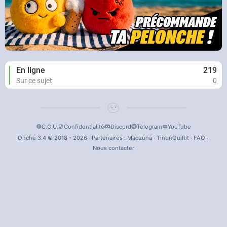
En ligne
219
Sur ce sujet
0
C.G.U.
Confidentialité
Discord
Telegram
YouTube
Onche 3.4 © 2018 - 2026 · Partenaires :
Madzona
·
TintinQuiRit
·
FAQ
·
Nous contacter