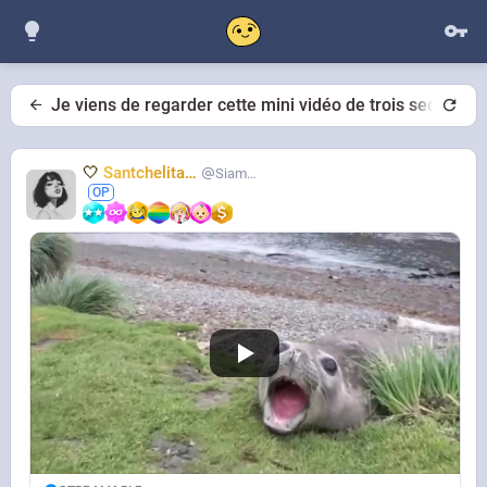
Je viens de regarder cette mini vidéo de trois seconde 1
🤍
Santchelita
🤍
Siameuh