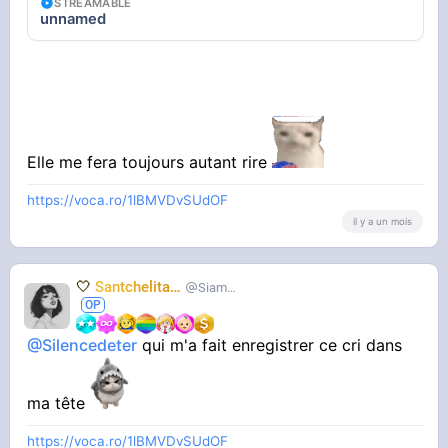
STREAMABLE
unnamed
Elle me fera toujours autant rire
https://voca.ro/1lBMVDvSUdOF
il y a un mois
🤍
Santchelita
🤍
Siameuh
@Silencedeter
qui m'a fait enregistrer ce cri dans
ma tête
https://voca.ro/1lBMVDvSUdOF