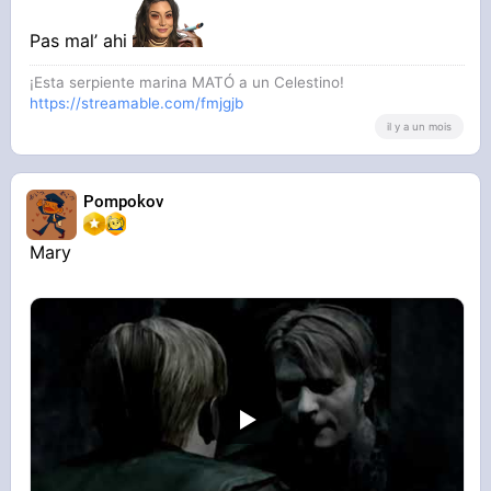
Pas mal’ ahi
¡Esta serpiente marina MATÓ a un Celestino!
https://streamable.com/fmjgjb
il y a un mois
Pompokov
Mary