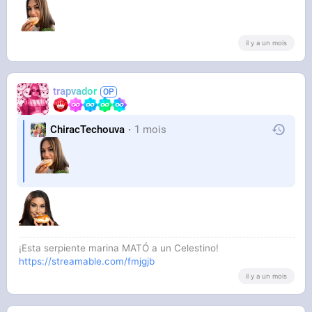
il y a un mois
trapvador
ChiracTechouva
1 mois
¡Esta serpiente marina MATÓ a un Celestino!
https://streamable.com/fmjgjb
il y a un mois