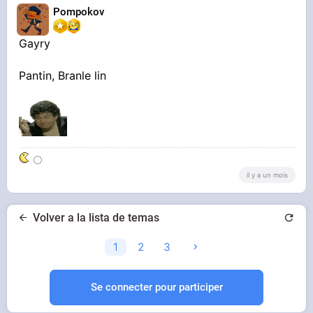
Pompokov
Gayry
Pantin, Branle lin
⚪
il y a un mois
Volver a la lista de temas
1
2
3
Se connecter pour participer