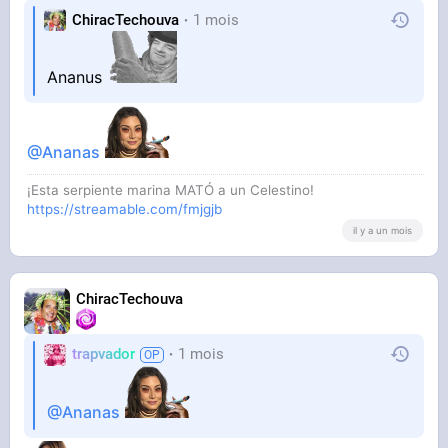
ChiracTechouva
1 mois
Ananus
@Ananas
¡Esta serpiente marina MATÓ a un Celestino!
https://streamable.com/fmjgjb
il y a un mois
ChiracTechouva
trapvador
1 mois
@Ananas