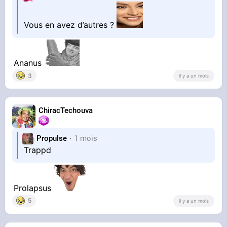
Vous en avez d’autres ?
Ananus
3
il y a un mois
ChiracTechouva
Propulse
1 mois
Trappd
Prolapsus
5
il y a un mois