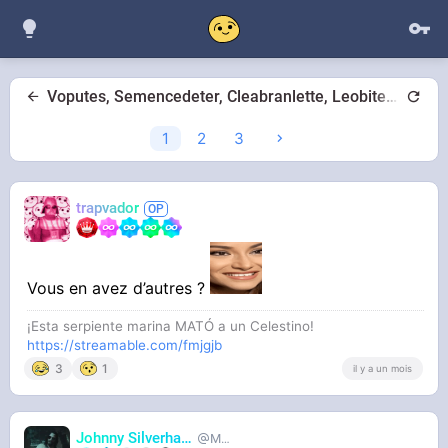
Voputes, Semencedeter, Cleabranlette, Leobite…
1
2
3
trapvador
Vous en avez d’autres ?
¡Esta serpiente marina MATÓ a un Celestino!
https://streamable.com/fmjgjb
3
1
il y a un mois
Johnny Silverhand
MetalHurlant