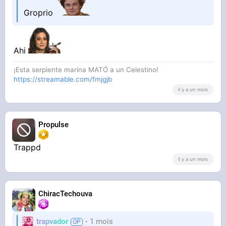
Groprio
Ahi
¡Esta serpiente marina MATÓ a un Celestino!
https://streamable.com/fmjgjb
il y a un mois
Propulse
Trappd
il y a un mois
ChiracTechouva
trapvador
1 mois