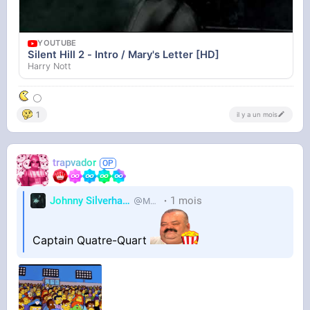
YOUTUBE
Silent Hill 2 - Intro / Mary's Letter [HD]
Harry Nott
⚪
1
il y a un mois
trapvador
Johnny Silverhand
1 mois
MetalHurlant
Captain Quatre-Quart