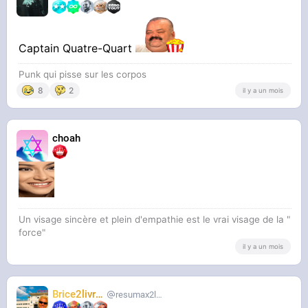
Captain Quatre-Quart
Punk qui pisse sur les corpos
8
2
il y a un mois
choah
Un visage sincère et plein d'empathie est le vrai visage de la "
force"
il y a un mois
Brice2livres
resumax2livres