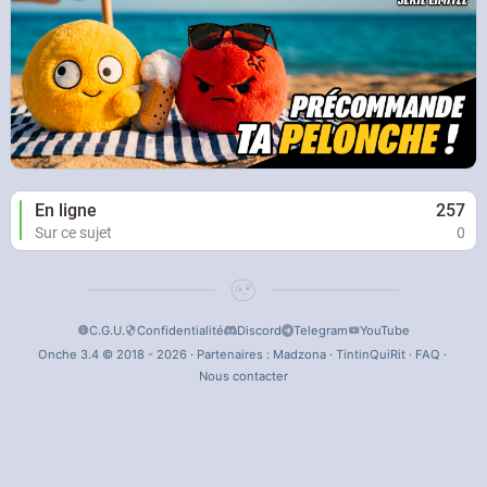
En ligne
257
Sur ce sujet
0
C.G.U.
Confidentialité
Discord
Telegram
YouTube
Onche 3.4 © 2018 - 2026 · Partenaires :
Madzona
·
TintinQuiRit
·
FAQ
·
Nous contacter