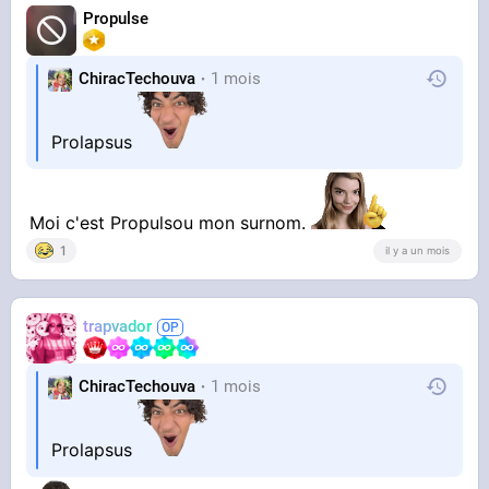
Propulse
ChiracTechouva
1 mois
Prolapsus
Moi c'est Propulsou mon surnom.
1
il y a un mois
trapvador
ChiracTechouva
1 mois
Prolapsus