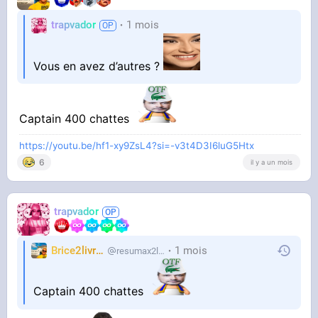
trapvador
1 mois
Vous en avez d’autres ?
Captain 400 chattes
https://youtu.be/hf1-xy9ZsL4?si=-v3t4D3I6luG5Htx
6
il y a un mois
trapvador
Brice2livres
1 mois
resumax2livres
Captain 400 chattes