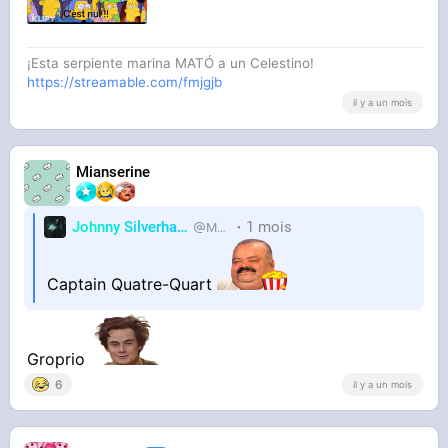
¡Esta serpiente marina MATÓ a un Celestino!
https://streamable.com/fmjgjb
il y a un mois
Mianserine
Johnny Silverhand
1 mois
MetalHurlant
Captain Quatre-Quart
Groprio
6
il y a un mois