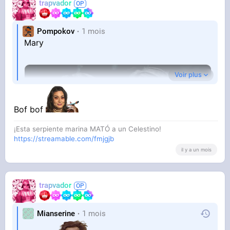
trapvador
Pompokov
1 mois
Mary
Voir plus
Bof bof
¡Esta serpiente marina MATÓ a un Celestino!
https://streamable.com/fmjgjb
il y a un mois
YOUTUBE
trapvador
Silent Hill 2 - Intro / Mary's Letter [HD]
Harry Nott
Mianserine
1 mois