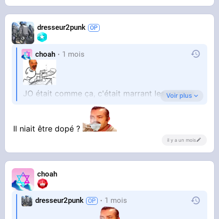
dresseur2punk
choah
1 mois
JO était comme ça, c'était marrant les vocaux
Voir plus
qu'il avait posté
Il niait être dopé ?
il y a un mois
choah
dresseur2punk
1 mois