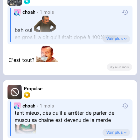
choah
1 mois
bah oui
en gros il a dit qu'il était dopé à 100%, jean
Voir plus
onche a ragé comme un porc et l'a insulté de
chinetok de merde qui devrait aller se suicider
car il est jaloux de lui et que tn dna a pas de
C'est tout?
il y a un mois
gros muscles
Propulse
nofake hein
choah
1 mois
tant mieux, dès qu'il a arrêter de parler de
muscu sa chaine est devenu de la merde
Voir plus