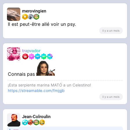
merovingien
Il est peut-être allé voir un psy.
il y a un mois
trapvador
Connais pas
¡Esta serpiente marina MATÓ a un Celestino!
https://streamable.com/fmjgjb
il y a un mois
Jean-Colroulin