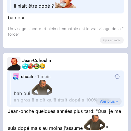
Il niait être dopé ?
bah oui
Un visage sincère et plein d'empathie est le vrai visage de la "
force"
il y a un mois
Jean-Colroulin
choah
1 mois
bah oui
en gros il a dit qu'il était dopé à 100%, jean
Voir plus
onche a ragé comme un porc et l'a insulté de
Jean-onche quelques années plus tard: "Ouai je me
chinetok de merde qui devrait aller se suicider
car il est jaloux de lui et que tn dna a pas de
suis dopé mais au moins j'assume
"