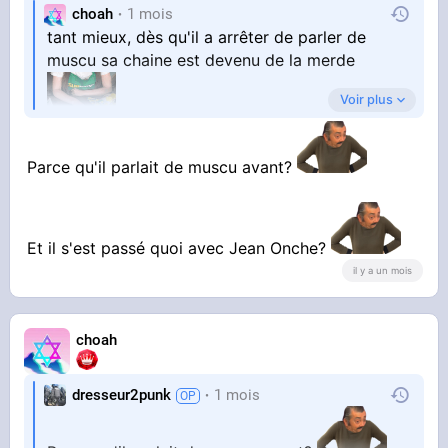
choah
1 mois
tant mieux, dès qu'il a arrêter de parler de
muscu sa chaine est devenu de la merde
Voir plus
par contre, je m'en souviens de la grosse pls
qu'il a mis à jean onche qui a rager sur lui
Parce qu'il parlait de muscu avant?
ayaaaaaa
Et il s'est passé quoi avec Jean Onche?
il y a un mois
choah
dresseur2punk
1 mois