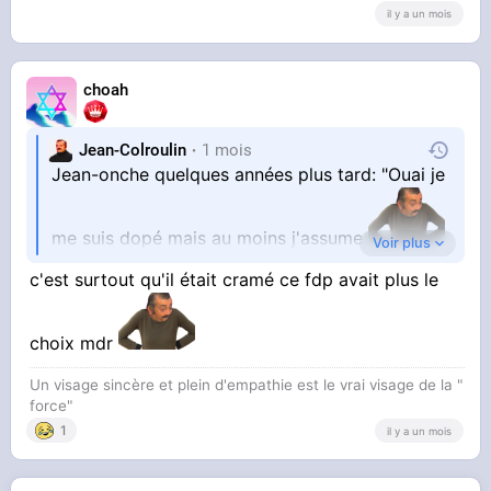
il y a un mois
gros muscles
nofake hein
choah
Jean-Colroulin
1 mois
Jean-onche quelques années plus tard: "Ouai je
me suis dopé mais au moins j'assume
Voir plus
"
c'est surtout qu'il était cramé ce fdp avait plus le
choix mdr
Un visage sincère et plein d'empathie est le vrai visage de la "
force"
1
il y a un mois