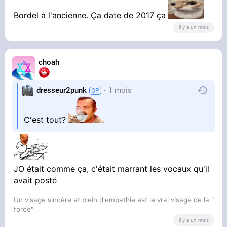
par contre, je m'en souviens de la grosse pls
Bordel à l'ancienne. Ça date de 2017 ça
qu'il a mis à jean onche qui a rager sur lui
il y a un mois
ayaaaaaa
choah
dresseur2punk
1 mois
C'est tout?
JO était comme ça, c'était marrant les vocaux qu'il
avait posté
Un visage sincère et plein d'empathie est le vrai visage de la "
force"
il y a un mois