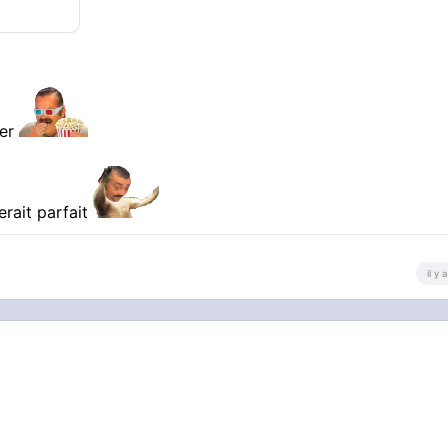
ler
erait parfait
il y