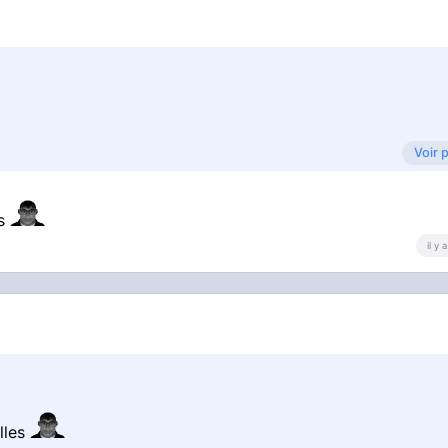
Voir 
es
il y
lles