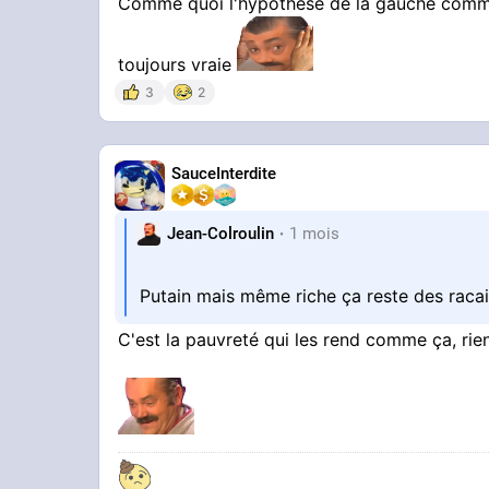
Comme quoi l'hypothèse de la gauche comme 
toujours vraie
3
2
SauceInterdite
Jean-Colroulin
1 mois
Putain mais même riche ça reste des racai
C'est la pauvreté qui les rend comme ça, rien