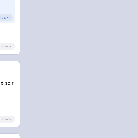
plus
 a un mois
ce soir
 a un mois