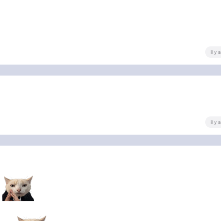
il y
il y
e