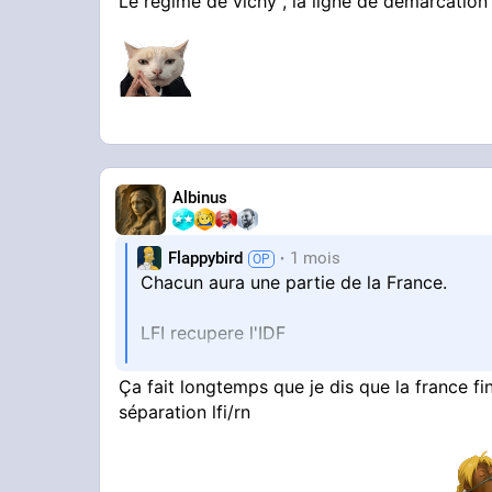
Le regime de vichy , la ligne de demarcation
Albinus
Flappybird
1 mois
Chacun aura une partie de la France.
LFI recupere l'IDF
Ça fait longtemps que je dis que la france f
POST SUR X
séparation lfi/rn