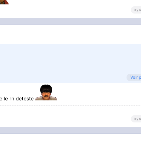
il y
Voir 
ue le rn deteste
il y