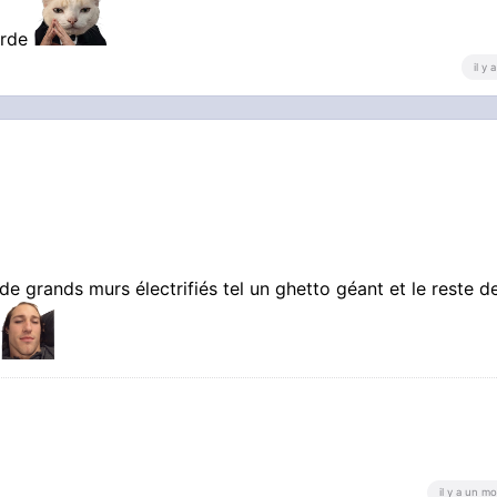
erde
il y
e grands murs électrifiés tel un ghetto géant et le reste de
il y a un mo