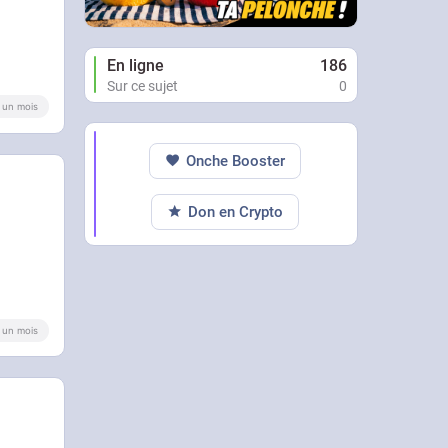
En ligne
186
Sur ce sujet
0
 a un mois
Onche Booster
Don en Crypto
 a un mois