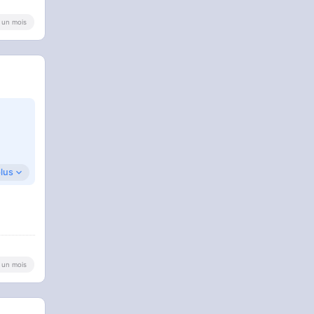
 a un mois
plus
 a un mois