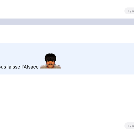
il y
ous laisse l'Alsace
il y