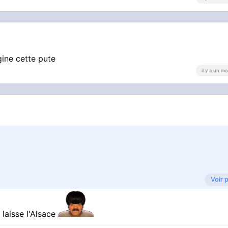
gine cette pute
il y a un mo
Voir 
 de grands murs électrifiés tel un ghetto géant et le rest
 laisse l'Alsace
onzy