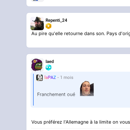
Repenti_24
Au pire qu'elle retourne dans son. Pays d'ori
Iaed
laPAZ
1 mois
Franchement oué
Tous les gauchos et marrons en IDF entouré
Vous préférez l'Allemagne à la limite on vous
la France aux vrais Français moi je dis al